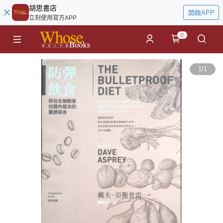
胡思書店
開啟APP
立刻使用官方APP
0
1
/
1