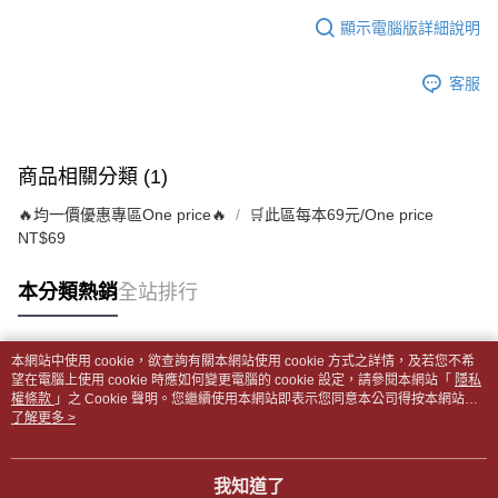
【「AFTEE先享後付」結帳流程】
醒簡訊。
１．於結帳方式選擇「AFTEE先享後付」後，將跳轉至「AFTEE先享後付」
顯示電腦版詳細說明
每筆NT$65，滿NT$499(含以上)免運費
2.透過簡訊連結打開帳單後，可選擇「超商條碼／台灣大直營門市／銀行轉
結帳頁面，進行簡訊認證並確認金額後，即可完成結帳。
帳／街口支付／iPASS MONEY」等通路繳費。
２．訂單成立數日內，您將收到繳費通知簡訊。
付款後全家取貨
客服
３．收到繳費通知簡訊後14天內，點擊此簡訊中的連結，可透過四大超商／
【注意事項】
每筆NT$65，滿NT$499(含以上)免運費
ATM／網路銀行／等多元方式進行付款，方視為交易完成。
1.本服務係由「台灣大哥大股份有限公司」（以下簡稱本公司）所提供，讓
※ 請注意：結帳手續完成當下不需立刻繳費，但若您需要取消訂單，請聯絡
用戶於交易時，得透過本服務購買商品或服務，並由商店將買賣／分期付款
7-11取貨付款【書籍"本數"8本以上，建議使用中華郵政宅配
購買商品的店家。未經商家同意取消之訂單仍視為有效，需透過AFTEE先享
買賣價金債權讓與本公司後，依約使用本公司帳單繳交帳款。
後付繳納相關費用。
包裹】
商品相關分類 (1)
2.基於同意付款使用「大哥付你分期」之契約關係目的，商店將以您的個人
※ 交易是否成功請以「AFTEE先享後付 」之結帳頁面顯示為準，若有關於
資料（包含姓名、電話或地址）提供予台灣大哥大進項蒐集、處理及利用，
每筆NT$65，滿NT$688(含以上)免運費
是否繳費成功／繳費後需取消欲退款等相關疑問，請聯繫「AFTEE先享後付
🔥均一價優惠專區One price🔥
🛒此區每本69元/One price
由本公司與您本人進行分期帳單所需資料之確認、核對及更正。
客戶支援中心」
https://netprotections.freshdesk.com/support/home
3.完整用戶服務條款，請詳閱以下連結：
https://oppay.tw/userRule
NT$69
付款後7-11取貨
【注意事項】
每筆NT$65，滿NT$688(含以上)免運費
１．透過由恩沛科技股份有限公司提供之「AFTEE先享後付」服務完成之交
本分類熱銷
全站排行
易，需依本服務之必要範圍內提供個人資料，並將交易相關給付款項請求債
中華郵政包裹
權轉讓予恩沛科技股份有限公司。
每筆NT$65，滿NT$688(含以上)免運費
２．關於個人資料處理事宜，請瀏覽以下網址：
本網站中使用 cookie，欲查詢有關本網站使用 cookie 方式之詳情，及若您不希
https://aftee.tw/terms/#terms3
熱門標籤
望在電腦上使用 cookie 時應如何變更電腦的 cookie 設定，請參閱本網站「
隱私
中華郵政包裹(離島)
３．未成年的使用者請事先徵得法定代理人或監護人之同意方可使用
權條款
」之 Cookie 聲明。您繼續使用本網站即表示您同意本公司得按本網站使
「AFTEE先享後付」，若未經同意申辦者引起之損失，本公司不負相關責
每筆NT$65，滿NT$688(含以上)免運費
用條款之 Cookie 聲明使用 cookie。
了解更多 >
任。
４．使用「AFTEE先享後付」時，將依據個別帳號之用戶狀況，依本公司即
士林門市自取(書送達簡訊通知)
時審查核予不同之上限額度；若仍有額度不足之情形，本公司將視審查結果
免運費
請求用戶進行身份認證。
我知道了