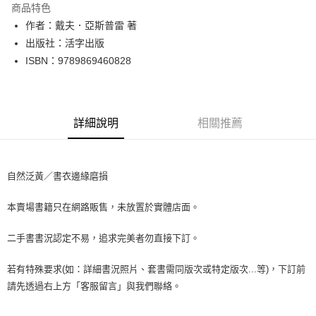
商品特色
Apple Pay
作者：戴夫．亞斯普雷 著
出版社：活字出版
街口支付
ISBN：9789869460828
悠遊付
Google Pay
詳細說明
相關推薦
全盈+PAY
大哥付你分期
相關說明
自然泛黃／書衣邊緣磨損
【大哥付你分期使用說明】
AFTEE先享後付
1.本服務由台灣大哥大提供，台灣大哥大用戶可立即使用無須另外申請。
本賣場書籍只在網路販售，未放置於實體店面。
2.付款方式選擇「大哥付你分期」，訂單成立後會自動跳轉到大哥付的交易
相關說明
流程，驗證手機門號後，選擇欲分期的期數、繳款截止日，確認付款後即完
【關於「AFTEE先享後付」】
成交易。
二手書書況認定不易，追求完美者勿直接下訂。
ATM付款
AFTEE先享後付是「在收到商品之後才付款」的支付方式。 讓您購物簡單
3.實際核准額度、可分期數及費用金額請依後續交易確認頁面所載為準。
便利好安心！
4.訂單成立30分鐘內，如未前往確認交易或遇審核未通過，訂單將自動取
１．簡單：不需註冊會員、不需綁卡、不需儲值。
若有特殊要求(如：詳細書況照片、套書需同版次或特定版次...等)，下訂前
運送方式
消。如遇「轉專審核」未通過狀況，表示未達大哥付你分期系統評分，恕無
２．便利：只要手機號碼，簡訊認證，即可結帳。
請先透過右上方「客服留言」與我們聯絡。
法說明評估內容。
３．安心：先確認商品／服務後，再付款。
全家取貨付款【書籍"本數"8本以上，建議使用中華郵政宅配包
【繳款方式說明】
1.分期款項不併入電信帳單，「大哥付你分期」於每月結算日後寄送繳費提
裹】