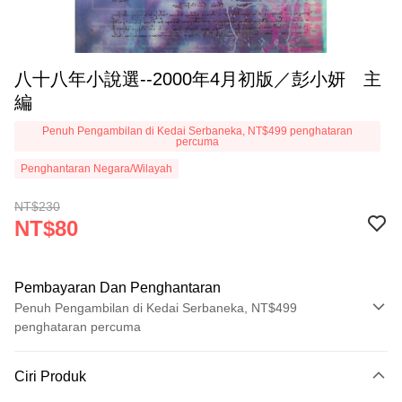
八十八年小說選--2000年4月初版／彭小妍 主
編
Penuh Pengambilan di Kedai Serbaneka, NT$499 penghataran
percuma
Penghantaran Negara/Wilayah
NT$230
NT$80
Pembayaran Dan Penghantaran
Penuh Pengambilan di Kedai Serbaneka, NT$499
penghataran percuma
Kaedah Pembayaran
Ciri Produk
Kad Kredit (Bayaran Penuh)