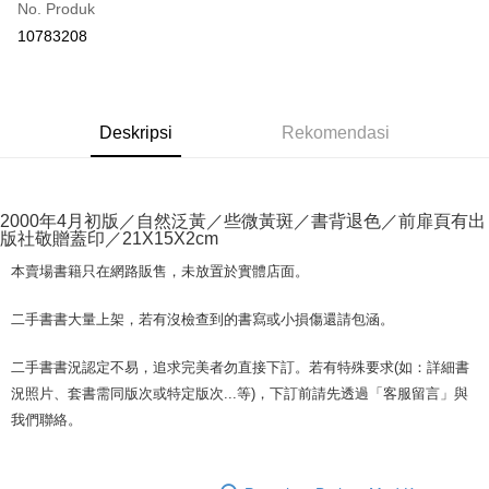
No. Produk
Pengambilan di Kedai Serbaneka
10783208
LINE Pay
Apple Pay
Deskripsi
Rekomendasi
JKOPAY
Easy Wallet
Google Pay
2000年4月初版／自然泛黃／些微黃斑／書背退色／前扉頁有出
版社敬贈蓋印／21X15X2cm
Plus PAY
本賣場書籍只在網路販售，未放置於實體店面。
OP Pay Later
二手書書大量上架，若有沒檢查到的書寫或小損傷還請包涵。
Deskripsi
[Terma Penggunaan untuk OP Pay Later]
二手書書況認定不易，追求完美者勿直接下訂。若有特殊要求(如：詳細書
AFTEE
Perkhidmatan ini disediakan oleh Taiwan Mobile dan tersedia untuk
況照片、套書需同版次或特定版次...等)，下訂前請先透過「客服留言」與
Deskripsi
pengguna Taiwan Mobile tanpa memerlukan permohonan tambahan.
我們聯絡。
Pertama, Mengenai Perkhidmatan AFTEE Beli Sekarang Bayar Kemudian
Pemindahan ATM
1. Dengan memilih AFTEE sebagai kaedah pembayaran, mesej
Jika anda memilih OP Pay Later sebagai kaedah pembayaran, sistem
pengesahan AFTEE akan muncul.
akan mengarahkan anda secara automatik ke proses transaksi OP Pay
2. Anda boleh meneruskan pembayaran selepas pengesahan SMS.
Pilihan Penghantaran