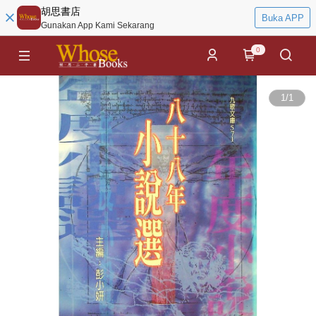
胡思書店
Buka APP
Gunakan App Kami Sekarang
0
1
/
1