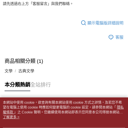
１．於結帳方式選擇「AFTEE先享後付」後，將跳轉至「AFTEE先享後付」
每筆NT$65，滿NT$499(含以上)免運費
請先透過右上方「客服留言」與我們聯絡。
2.透過簡訊連結打開帳單後，可選擇「超商條碼／台灣大直營門市／銀行轉
結帳頁面，進行簡訊認證並確認金額後，即可完成結帳。
帳／街口支付／iPASS MONEY」等通路繳費。
２．訂單成立數日內，您將收到繳費通知簡訊。
付款後全家取貨
３．收到繳費通知簡訊後14天內，點擊此簡訊中的連結，可透過四大超商／
【注意事項】
每筆NT$65，滿NT$499(含以上)免運費
顯示電腦版詳細說明
ATM／網路銀行／等多元方式進行付款，方視為交易完成。
1.本服務係由「台灣大哥大股份有限公司」（以下簡稱本公司）所提供，讓
※ 請注意：結帳手續完成當下不需立刻繳費，但若您需要取消訂單，請聯絡
用戶於交易時，得透過本服務購買商品或服務，並由商店將買賣／分期付款
7-11取貨付款【書籍"本數"8本以上，建議使用中華郵政宅配
購買商品的店家。未經商家同意取消之訂單仍視為有效，需透過AFTEE先享
買賣價金債權讓與本公司後，依約使用本公司帳單繳交帳款。
客服
後付繳納相關費用。
包裹】
2.基於同意付款使用「大哥付你分期」之契約關係目的，商店將以您的個人
※ 交易是否成功請以「AFTEE先享後付 」之結帳頁面顯示為準，若有關於
資料（包含姓名、電話或地址）提供予台灣大哥大進項蒐集、處理及利用，
每筆NT$65，滿NT$688(含以上)免運費
是否繳費成功／繳費後需取消欲退款等相關疑問，請聯繫「AFTEE先享後付
由本公司與您本人進行分期帳單所需資料之確認、核對及更正。
客戶支援中心」
https://netprotections.freshdesk.com/support/home
3.完整用戶服務條款，請詳閱以下連結：
https://oppay.tw/userRule
付款後7-11取貨
商品相關分類 (1)
【注意事項】
每筆NT$65，滿NT$688(含以上)免運費
１．透過由恩沛科技股份有限公司提供之「AFTEE先享後付」服務完成之交
文學
古典文學
易，需依本服務之必要範圍內提供個人資料，並將交易相關給付款項請求債
中華郵政包裹
權轉讓予恩沛科技股份有限公司。
每筆NT$65，滿NT$688(含以上)免運費
本分類熱銷
全站排行
２．關於個人資料處理事宜，請瀏覽以下網址：
https://aftee.tw/terms/#terms3
中華郵政包裹(離島)
３．未成年的使用者請事先徵得法定代理人或監護人之同意方可使用
「AFTEE先享後付」，若未經同意申辦者引起之損失，本公司不負相關責
每筆NT$65，滿NT$688(含以上)免運費
本網站中使用 cookie，欲查詢有關本網站使用 cookie 方式之詳情，及若您不希
任。
熱門標籤
望在電腦上使用 cookie 時應如何變更電腦的 cookie 設定，請參閱本網站「
隱私
４．使用「AFTEE先享後付」時，將依據個別帳號之用戶狀況，依本公司即
權條款
士林門市自取(書送達簡訊通知)
」之 Cookie 聲明。您繼續使用本網站即表示您同意本公司得按本網站使
時審查核予不同之上限額度；若仍有額度不足之情形，本公司將視審查結果
用條款之 Cookie 聲明使用 cookie。
了解更多 >
免運費
請求用戶進行身份認證。
５．嚴禁一人註冊多個帳號或使用他人資訊註冊。若發現惡意使用之情形，