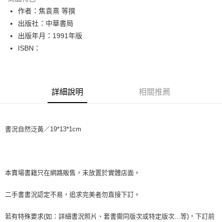
Apple Pay
作者：焦袁熹 等撰
出版社：中華書局
街口支付
出版年月：1991年版
悠遊付
ISBN：
Google Pay
全盈+PAY
詳細說明
相關推薦
大哥付你分期
相關說明
【大哥付你分期使用說明】
書況自然泛黃／19*13*1cm
AFTEE先享後付
1.本服務由台灣大哥大提供，台灣大哥大用戶可立即使用無須另外申請。
2.付款方式選擇「大哥付你分期」，訂單成立後會自動跳轉到大哥付的交易
相關說明
流程，驗證手機門號後，選擇欲分期的期數、繳款截止日，確認付款後即完
【關於「AFTEE先享後付」】
成交易。
ATM付款
AFTEE先享後付是「在收到商品之後才付款」的支付方式。 讓您購物簡單
3.實際核准額度、可分期數及費用金額請依後續交易確認頁面所載為準。
便利好安心！
本賣場書籍只在網路販售，未放置於實體店面。
4.訂單成立30分鐘內，如未前往確認交易或遇審核未通過，訂單將自動取
１．簡單：不需註冊會員、不需綁卡、不需儲值。
運送方式
消。如遇「轉專審核」未通過狀況，表示未達大哥付你分期系統評分，恕無
２．便利：只要手機號碼，簡訊認證，即可結帳。
二手書書況認定不易，追求完美者勿直接下訂。
法說明評估內容。
３．安心：先確認商品／服務後，再付款。
全家取貨付款【書籍"本數"8本以上，建議使用中華郵政宅配包
【繳款方式說明】
1.分期款項不併入電信帳單，「大哥付你分期」於每月結算日後寄送繳費提
裹】
若有特殊要求(如：詳細書況照片、套書需同版次或特定版次...等)，下訂前
【「AFTEE先享後付」結帳流程】
醒簡訊。