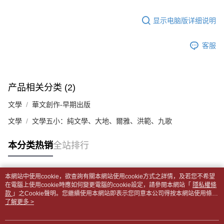
5. 收到商品當下無需繳費，確認無誤後，請再利用繳費通知簡訊或AFTEE
1. 分期款项不并入电信账单，“大哥付你分期”于每月结算日后寄送缴费提醒
APP於四大便利商店‧ATM/網銀等方式進行付款。
每笔NT$65，满NT$499(含以上)免运费
短信。
显示电脑版详细说明
2. 通过短信链接打开账单后，可选择 “超商条码／台湾大直营门市／银行转
請留意繳費期限為 14 天。唯有下載 AFTEE App 成為 AFTEE 會員者方能享
付款後全家取貨
账／街口支付／iPASS MONEY”等通路缴费。
有最長 45 天內付款之服務。
每笔NT$65，满NT$499(含以上)免运费
客服
【注意事项】
繳費期限，為商家向您請款的時間，再加上使用AFTEE可延長的天數所計算
1. 本服务系由 “台湾大哥大股份有限公司”所提供，让用户于交易时，得通过
7-11取貨付款【書籍"本數"8本以上，建議使用中華郵政宅配
出。使用AFTEE下訂可以延長您收到商品前的繳費天數，但無法保證一定能
本服务购买商品或服务，并由商店将买卖／分期付款买卖价金债权让与本公
夠在期限內收到商品(例如:預購商品或預計到貨時間較長者)。因此無論收到
包裹】
司后，依约使用本公司账单缴交账款。
商品與否，仍需要請您在AFTEE規定的時間內完成繳費。
产品相关分类 (2)
2. 基于同意付款使用 “大哥付你分期”之契约关系目的，商店将以您的个人资
每笔NT$65，满NT$688(含以上)免运费
料（包含姓名、电话或地址）提供予台湾大哥大进项收集、处理及利用，由
二、付款限制
文學
華文創作-早期出版
台湾大哥大与本人进行分期账单所需资料之确认、核对及更正。
付款後7-11取貨
1. 初次使用 AFTEE 時，將依認證結果及本公司審查結果，核予每個人不同
3. 完整用户服务条款，请详阅以下链接：
https://oppay.tw/userRule
之上限額度
文學
文學五小：純文學、大地、爾雅、洪範、九歌
每笔NT$65，满NT$688(含以上)免运费
2. 結帳金額須大於NT$30
3. 目前僅支援台灣會員
中華郵政包裹
本分类热销
全站排行
每笔NT$65，满NT$688(含以上)免运费
三、聲明條款
「AFTEE先享後付」(下稱本服務)乃由恩沛科技股份有限公司(下稱 AFTEE )
中華郵政包裹(離島)
所提供，並由 AFTEE 向您收取款項。因使用本服務所須提供之個人資料(包
本網站中使用cookie，欲查詢有關本網站使用cookie方式之詳情，及若您不希望
含但不限於訂購人姓名、電話，收件人姓名、電話、收件地址)，將交付予
热门标签
在電腦上使用cookie時應如何變更電腦的cookie設定，請參閱本網站「
每笔NT$65，满NT$688(含以上)免运费
隱私權條
AFTEE 於本服務必要服務範圍內運用。關於 AFTEE 對於個人資料之蒐集、
款
」之Cookie聲明。您繼續使用本網站即表示您同意本公司得按本網站使用條款
處理、利用，詳參 AFTEE 官網之『個人資料蒐集、處理及利用告知聲明』
之Cookie聲明使用cookie。
了解更多 >
士林門市自取(書送達簡訊通知)
（
https://aftee.tw/privacypolicy/
）。
免运费