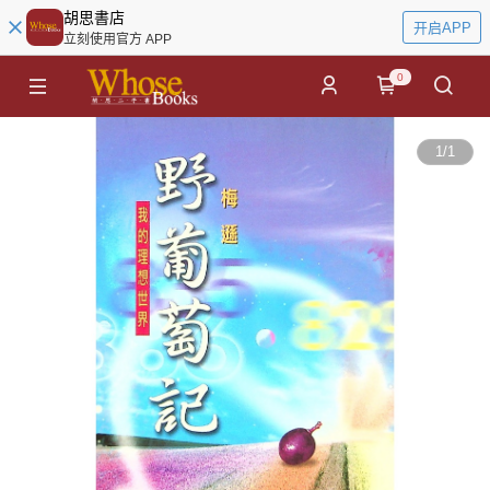
胡思書店
开启APP
立刻使用官方 APP
0
1
/
1