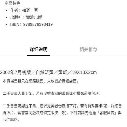
商品特色
Apple Pay
作者：梅遜 著
出版社：爾雅出版
街口支付
ISBN：9789576393419
悠遊付
Google Pay
详细说明
相关推荐
Plus PAY
大哥付你分期
相关说明
2002年7月初版／自然泛黃／黃斑／19X13X2cm
【大哥付你分期使用说明】
AFTEE先享后付
1. 本服务由台湾大哥大提供，电信用户可立即使用无须另外申请。（限个人
本賣場書籍只在網路販售，未放置於實體店面。
月租型门号，不开放公司户及预付卡使用）
相关说明
2. 付款方式选择 “大哥付你分期”，订单成立后会自动跳转到大哥付的交易流
一、關於 AFTEE先享後付
二手書書大量上架，若有沒檢查到的書寫或小損傷還請包涵。
程，验证手机门号后，选择欲分期的期数、缴款截止日，确认付款后即完成
ATM付款
1. 於付款方式選擇AFTEE先享後付，將跳出AFTEE先享後付手機驗證視
交易。
窗。
3. 实际核准额度、可分期数及费用金额请依后续交易确认页面所载为准。
二手書書況認定不易，追求完美者勿直接下訂。若有特殊要求(如：詳細書
2. 進行簡訊驗證之後，即可完成結帳手續。
运送方式
4. 订单成立30分钟内，如未前往确认交易或遇审核未通过，订单将自动取
況照片、套書需同版次或特定版次...等)，下訂前請先透過「客服留言」與
3. 訂單確認後不需事先繳費，商品會配送至您的指定地址。
消。如遇 “转专审核”未通过状况，表示未达系统评分，恕无法说明评估内
4. 下訂完成後，您的手機會收到一封繳費通知簡訊，APP會員則會收到
我們聯絡。
全家取貨付款【書籍"本數"8本以上，建議使用中華郵政宅配包
容。
AFTEE APP推播通知。
【缴款方式说明】
裹】