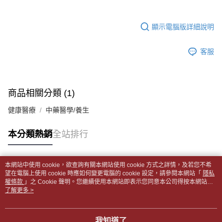
帳／街口支付／iPASS MONEY」等通路繳費。
２．訂單成立數日內，您將收到繳費通知簡訊。
付款後全家取貨
３．收到繳費通知簡訊後14天內，點擊此簡訊中的連結，可透過四大超商／
【注意事項】
每筆NT$65，滿NT$499(含以上)免運費
顯示電腦版詳細說明
ATM／網路銀行／等多元方式進行付款，方視為交易完成。
1.本服務係由「台灣大哥大股份有限公司」（以下簡稱本公司）所提供，讓
※ 請注意：結帳手續完成當下不需立刻繳費，但若您需要取消訂單，請聯絡
用戶於交易時，得透過本服務購買商品或服務，並由商店將買賣／分期付款
7-11取貨付款【書籍"本數"8本以上，建議使用中華郵政宅配
購買商品的店家。未經商家同意取消之訂單仍視為有效，需透過AFTEE先享
買賣價金債權讓與本公司後，依約使用本公司帳單繳交帳款。
客服
後付繳納相關費用。
包裹】
2.基於同意付款使用「大哥付你分期」之契約關係目的，商店將以您的個人
※ 交易是否成功請以「AFTEE先享後付 」之結帳頁面顯示為準，若有關於
資料（包含姓名、電話或地址）提供予台灣大哥大進項蒐集、處理及利用，
每筆NT$65，滿NT$688(含以上)免運費
是否繳費成功／繳費後需取消欲退款等相關疑問，請聯繫「AFTEE先享後付
由本公司與您本人進行分期帳單所需資料之確認、核對及更正。
客戶支援中心」
https://netprotections.freshdesk.com/support/home
3.完整用戶服務條款，請詳閱以下連結：
https://oppay.tw/userRule
付款後7-11取貨
商品相關分類 (1)
【注意事項】
每筆NT$65，滿NT$688(含以上)免運費
１．透過由恩沛科技股份有限公司提供之「AFTEE先享後付」服務完成之交
健康醫療
中藥醫學/養生
易，需依本服務之必要範圍內提供個人資料，並將交易相關給付款項請求債
中華郵政包裹
權轉讓予恩沛科技股份有限公司。
每筆NT$65，滿NT$688(含以上)免運費
本分類熱銷
全站排行
２．關於個人資料處理事宜，請瀏覽以下網址：
https://aftee.tw/terms/#terms3
中華郵政包裹(離島)
３．未成年的使用者請事先徵得法定代理人或監護人之同意方可使用
「AFTEE先享後付」，若未經同意申辦者引起之損失，本公司不負相關責
每筆NT$65，滿NT$688(含以上)免運費
本網站中使用 cookie，欲查詢有關本網站使用 cookie 方式之詳情，及若您不希
任。
熱門標籤
望在電腦上使用 cookie 時應如何變更電腦的 cookie 設定，請參閱本網站「
隱私
４．使用「AFTEE先享後付」時，將依據個別帳號之用戶狀況，依本公司即
權條款
士林門市自取(書送達簡訊通知)
」之 Cookie 聲明。您繼續使用本網站即表示您同意本公司得按本網站使
時審查核予不同之上限額度；若仍有額度不足之情形，本公司將視審查結果
用條款之 Cookie 聲明使用 cookie。
了解更多 >
免運費
請求用戶進行身份認證。
５．嚴禁一人註冊多個帳號或使用他人資訊註冊。若發現惡意使用之情形，
中華郵政【國際航空包裹】*收件人請填寫本名
恩沛科技股份有限公司將有權停止該用戶之使用額度並採取法律行動。
查看運費
我知道了