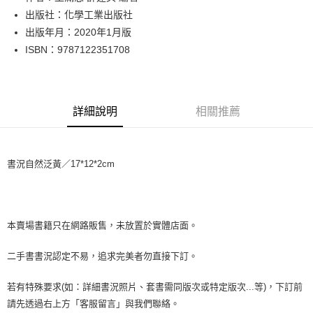
出版社：化學工業出版社
街口支付
出版年月：2020年1月版
悠遊付
ISBN：9787122351708
Google Pay
全盈+PAY
詳細說明
相關推薦
大哥付你分期
相關說明
【大哥付你分期使用說明】
書況自然泛黃／17*12*2cm
AFTEE先享後付
1.本服務由台灣大哥大提供，台灣大哥大用戶可立即使用無須另外申請。
2.付款方式選擇「大哥付你分期」，訂單成立後會自動跳轉到大哥付的交易
相關說明
流程，驗證手機門號後，選擇欲分期的期數、繳款截止日，確認付款後即完
【關於「AFTEE先享後付」】
成交易。
ATM付款
AFTEE先享後付是「在收到商品之後才付款」的支付方式。 讓您購物簡單
3.實際核准額度、可分期數及費用金額請依後續交易確認頁面所載為準。
便利好安心！
本賣場書籍只在網路販售，未放置於實體店面。
4.訂單成立30分鐘內，如未前往確認交易或遇審核未通過，訂單將自動取
１．簡單：不需註冊會員、不需綁卡、不需儲值。
運送方式
消。如遇「轉專審核」未通過狀況，表示未達大哥付你分期系統評分，恕無
２．便利：只要手機號碼，簡訊認證，即可結帳。
二手書書況認定不易，追求完美者勿直接下訂。
法說明評估內容。
３．安心：先確認商品／服務後，再付款。
全家取貨付款【書籍"本數"8本以上，建議使用中華郵政宅配包
【繳款方式說明】
1.分期款項不併入電信帳單，「大哥付你分期」於每月結算日後寄送繳費提
裹】
若有特殊要求(如：詳細書況照片、套書需同版次或特定版次...等)，下訂前
【「AFTEE先享後付」結帳流程】
醒簡訊。
１．於結帳方式選擇「AFTEE先享後付」後，將跳轉至「AFTEE先享後付」
每筆NT$65，滿NT$499(含以上)免運費
請先透過右上方「客服留言」與我們聯絡。
2.透過簡訊連結打開帳單後，可選擇「超商條碼／台灣大直營門市／銀行轉
結帳頁面，進行簡訊認證並確認金額後，即可完成結帳。