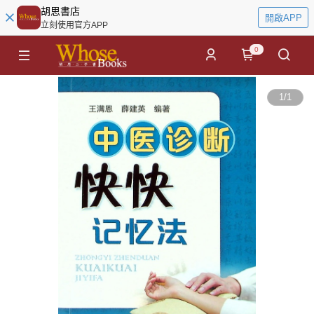
胡思書店
開啟APP
立刻使用官方APP
0
1
/
1