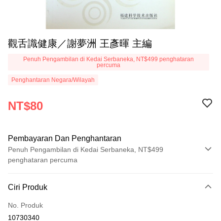
觀舌識健康／謝夢洲 王彥暉 主編
Penuh Pengambilan di Kedai Serbaneka, NT$499 penghataran
percuma
Penghantaran Negara/Wilayah
NT$80
Pembayaran Dan Penghantaran
Penuh Pengambilan di Kedai Serbaneka, NT$499
penghataran percuma
Kaedah Pembayaran
Ciri Produk
Kad Kredit (Bayaran Penuh)
No. Produk
Pengambilan di Kedai Serbaneka
10730340