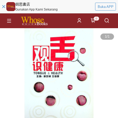
胡思書店
Buka APP
Gunakan App Kami Sekarang
0
1
/
1