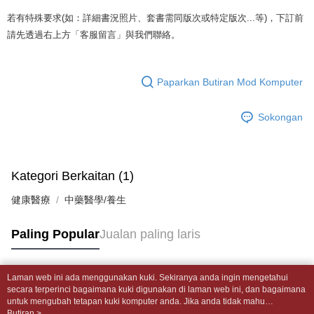
4. Setelah pesanan disahkan, anda akan menerima SMS pembayaran
裹】
disahkan.
manakala ahli aplikasi akan menerima pemberitahuan tolak aplikasi
若有特殊要求(如：詳細書況照片、套書需同版次或特定版次...等)，下訂前
NT$65/pesanan | Penghantaran percuma untuk pesanan
AFTEE.
請先透過右上方「客服留言」與我們聯絡。
Had kredit yang diluluskan, tempoh ansuran yang tersedia, dan yuran
5. Tiada bayaran diperlukan apabila anda menerima produk. Sila buat
NT$499 atau lebih
yang dikenakan adalah tertakluk kepada maklumat yang dinyatakan
pembayaran di empat kedai serbaneka utama, ATM atau perbankan
pada halaman pengesahan transaksi seterusnya.
dalam talian dengan SMS pembayaran atau pemberitahuan tolak aplikasi
付款後全家取貨
AFTEE.
Paparkan Butiran Mod Komputer
Jika transaksi tidak disahkan dalam masa 30 minit selepas pesanan
NT$65/pesanan | Penghantaran percuma untuk pesanan
dibuat, atau jika permohonan gagal dalam proses semakan, pesanan
Sila ambil perhatian bahawa tempoh pembayaran adalah 14 hari. Walau
NT$499 atau lebih
akan dibatalkan secara automatik. Jika permohonan gagal pada
Sokongan
bagaimanapun, bagi mereka yang telah memuat turun Aplikasi AFTEE
peringkat "semakan manual", ini bermakna kriteria pemarkahan sistem
dan mendaftar sebagai ahli AFTEE boleh menikmati tempoh pembayaran
7-11取貨付款【書籍"本數"8本以上，建議使用中華郵政宅配
tidak dipenuhi; butiran penilaian khusus tidak akan didedahkan.
sehingga 45 hari.
包裹】
[Arahan Pembayaran]
Tempoh pembayaran dikira dari masa kedai meminta pembayaran anda,
NT$65/pesanan | Penghantaran percuma untuk pesanan
Kategori Berkaitan (1)
ditambah dengan bilangan hari yang boleh dilanjutkan oleh AFTEE. Anda
Pembayaran ansuran melalui OP Pay Later akan dibilkan secara
NT$688 atau lebih
boleh melanjutkan tempoh pembayaran anda sebelum anda menerima
健康醫療
berasingan dan tidak termasuk dalam bil telekom anda. SMS peringatan
中藥醫學/養生
pesanan. Walau bagaimanapun, tiada jaminan bahawa anda boleh
pembayaran akan dihantar selepas kitaran bil bulanan.
付款後7-11取貨
menerima pesanan anda semasa tempoh pembayaran (cth.: produk
prapesanan atau produk yang mungkin mengambil masa yang lebih
Paling Popular
Jualan paling laris
NT$65/pesanan | Penghantaran percuma untuk pesanan
Selepas mengakses bil melalui pautan dalam SMS, anda boleh
lama untuk dihantar). Oleh itu, anda dikehendaki membuat pembayaran
menyelesaikan pembayaran anda melalui salah satu saluran berikut: kod
NT$688 atau lebih
kepada AFTEE dalam tempoh sama ada anda menerima pesanan.
bar kedai serbaneka, kedai runcit Taiwan Mobile, pemindahan bank,
JKOPay, atau iPASS MONEY.
中華郵政包裹
Laman web ini ada menggunakan kuki. Sekiranya anda ingin mengetahui
Kedua, Sekatan Pembayaran
Tag Popular
secara terperinci bagaimana kuki digunakan di laman web ini, dan bagaimana
1. Jumlah yang diperakui untuk pengguna kali pertama boleh sehingga
NT$65/pesanan | Penghantaran percuma untuk pesanan
[Nota Penting]
untuk mengubah tetapan kuki komputer anda. Jika anda tidak mahu
NT$10,000. Amaun diperakui sebenar yang diluluskan akan berdasarkan
NT$688 atau lebih
menggunakan kuki di komputer anda, sila rujuk penerangan mengenai kuki.
Butiran >