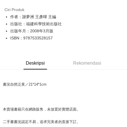
LINE Pay
Ciri Produk
Apple Pay
作者：謝夢洲 王彥暉 主編
出版社：福建科學技術出版社
JKOPAY
出版年月：2008年3月版
Easy Wallet
ISBN：9787533528157
Google Pay
Plus PAY
Deskripsi
Rekomendasi
OP Pay Later
Deskripsi
[Terma Penggunaan untuk OP Pay Later]
AFTEE
書況自然泛黃／21*14*1cm
Perkhidmatan ini disediakan oleh Taiwan Mobile dan tersedia untuk
Deskripsi
pengguna Taiwan Mobile tanpa memerlukan permohonan tambahan.
Pertama, Mengenai Perkhidmatan AFTEE Beli Sekarang Bayar Kemudian
Pemindahan ATM
1. Dengan memilih AFTEE sebagai kaedah pembayaran, mesej
Jika anda memilih OP Pay Later sebagai kaedah pembayaran, sistem
pengesahan AFTEE akan muncul.
本賣場書籍只在網路販售，未放置於實體店面。
akan mengarahkan anda secara automatik ke proses transaksi OP Pay
2. Anda boleh meneruskan pembayaran selepas pengesahan SMS.
Pilihan Penghantaran
Later selepas pesanan dibuat. Anda perlu mengesahkan nombor telefon
3. Tiada bayaran diperlukan apabila pesanan disahkan. Produk akan
mudah alih anda, memilih bilangan ansuran, dan menetapkan tarikh
二手書書況認定不易，追求完美者勿直接下訂。
dihantar ke alamat yang ditetapkan.
全家取貨付款【書籍"本數"8本以上，建議使用中華郵政宅配包
akhir pembayaran. Transaksi akan dianggap selesai setelah pembayaran