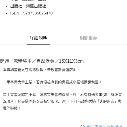
出版社：海燕出版社
街口支付
ISBN：9787535025470
悠遊付
Google Pay
詳細說明
相關推薦
全盈+PAY
大哥付你分期
相關說明
簡體／軟精裝本／自然泛黃／15X11X3cm
【大哥付你分期使用說明】
AFTEE先享後付
1.本服務由台灣大哥大提供，台灣大哥大用戶可立即使用無須另外申請。
本賣場書籍只在網路販售，未放置於實體店面。
2.付款方式選擇「大哥付你分期」，訂單成立後會自動跳轉到大哥付的交易
相關說明
流程，驗證手機門號後，選擇欲分期的期數、繳款截止日，確認付款後即完
【關於「AFTEE先享後付」】
二手書書大量上架，若有沒檢查到的書寫或小損傷還請包涵。
成交易。
ATM付款
AFTEE先享後付是「在收到商品之後才付款」的支付方式。 讓您購物簡單
3.實際核准額度、可分期數及費用金額請依後續交易確認頁面所載為準。
便利好安心！
4.訂單成立30分鐘內，如未前往確認交易或遇審核未通過，訂單將自動取
二手書書況認定不易，追求完美者勿直接下訂。若有特殊要求(如：詳細書
１．簡單：不需註冊會員、不需綁卡、不需儲值。
運送方式
消。如遇「轉專審核」未通過狀況，表示未達大哥付你分期系統評分，恕無
況照片、套書需同版次或特定版次...等)，下訂前請先透過「客服留言」與
２．便利：只要手機號碼，簡訊認證，即可結帳。
法說明評估內容。
３．安心：先確認商品／服務後，再付款。
我們聯絡。
全家取貨付款【書籍"本數"8本以上，建議使用中華郵政宅配包
【繳款方式說明】
1.分期款項不併入電信帳單，「大哥付你分期」於每月結算日後寄送繳費提
裹】
【「AFTEE先享後付」結帳流程】
醒簡訊。
１．於結帳方式選擇「AFTEE先享後付」後，將跳轉至「AFTEE先享後付」
每筆NT$65，滿NT$499(含以上)免運費
2.透過簡訊連結打開帳單後，可選擇「超商條碼／台灣大直營門市／銀行轉
結帳頁面，進行簡訊認證並確認金額後，即可完成結帳。