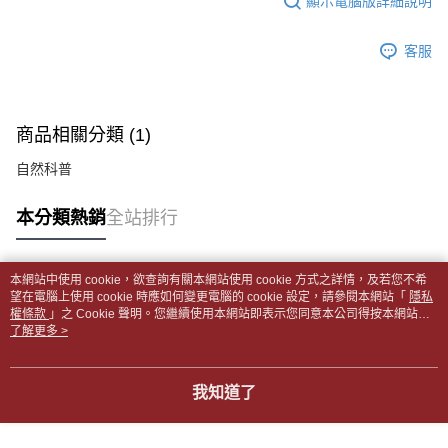
顯示電腦版詳細說明
帳／街口支付／iPASS MONEY」等通路繳費。
２．訂單成立數日內，您將收到繳費通知簡訊。
付款後全家取貨
３．收到繳費通知簡訊後14天內，點擊此簡訊中的連結，可透過四大超商／
【注意事項】
每筆NT$65，滿NT$499(含以上)免運費
客服
ATM／網路銀行／等多元方式進行付款，方視為交易完成。
1.本服務係由「台灣大哥大股份有限公司」（以下簡稱本公司）所提供，讓
※ 請注意：結帳手續完成當下不需立刻繳費，但若您需要取消訂單，請聯絡
用戶於交易時，得透過本服務購買商品或服務，並由商店將買賣／分期付款
7-11取貨付款【書籍"本數"8本以上，建議使用中華郵政宅配
購買商品的店家。未經商家同意取消之訂單仍視為有效，需透過AFTEE先享
買賣價金債權讓與本公司後，依約使用本公司帳單繳交帳款。
後付繳納相關費用。
包裹】
2.基於同意付款使用「大哥付你分期」之契約關係目的，商店將以您的個人
※ 交易是否成功請以「AFTEE先享後付 」之結帳頁面顯示為準，若有關於
商品相關分類 (1)
資料（包含姓名、電話或地址）提供予台灣大哥大進項蒐集、處理及利用，
每筆NT$65，滿NT$688(含以上)免運費
是否繳費成功／繳費後需取消欲退款等相關疑問，請聯繫「AFTEE先享後付
由本公司與您本人進行分期帳單所需資料之確認、核對及更正。
客戶支援中心」
https://netprotections.freshdesk.com/support/home
自然科普
3.完整用戶服務條款，請詳閱以下連結：
https://oppay.tw/userRule
付款後7-11取貨
【注意事項】
每筆NT$65，滿NT$688(含以上)免運費
本分類熱銷
全站排行
１．透過由恩沛科技股份有限公司提供之「AFTEE先享後付」服務完成之交
易，需依本服務之必要範圍內提供個人資料，並將交易相關給付款項請求債
中華郵政包裹
權轉讓予恩沛科技股份有限公司。
每筆NT$65，滿NT$688(含以上)免運費
２．關於個人資料處理事宜，請瀏覽以下網址：
本網站中使用 cookie，欲查詢有關本網站使用 cookie 方式之詳情，及若您不希
https://aftee.tw/terms/#terms3
熱門標籤
望在電腦上使用 cookie 時應如何變更電腦的 cookie 設定，請參閱本網站「
隱私
中華郵政包裹(離島)
３．未成年的使用者請事先徵得法定代理人或監護人之同意方可使用
權條款
」之 Cookie 聲明。您繼續使用本網站即表示您同意本公司得按本網站使
「AFTEE先享後付」，若未經同意申辦者引起之損失，本公司不負相關責
每筆NT$65，滿NT$688(含以上)免運費
用條款之 Cookie 聲明使用 cookie。
了解更多 >
任。
４．使用「AFTEE先享後付」時，將依據個別帳號之用戶狀況，依本公司即
士林門市自取(書送達簡訊通知)
時審查核予不同之上限額度；若仍有額度不足之情形，本公司將視審查結果
我知道了
免運費
請求用戶進行身份認證。
５．嚴禁一人註冊多個帳號或使用他人資訊註冊。若發現惡意使用之情形，
中華郵政【國際航空包裹】*收件人請填寫本名
恩沛科技股份有限公司將有權停止該用戶之使用額度並採取法律行動。
查看運費