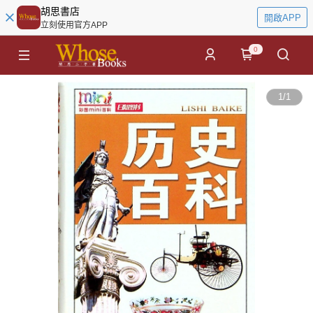
胡思書店
開啟APP
立刻使用官方APP
0
1
/
1