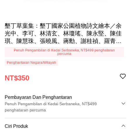
墾丁草葉集：墾丁國家公園植物詩文繪本／余
光中、李可、林清玄、林瓊瑤、陳永堅、陳佳
琪、陳慧珠、張曉風、蔣勳、謝桂禎、羅青
著
Penuh Pengambilan di Kedai Serbaneka, NT$499 penghataran
percuma
Penghantaran Negara/Wilayah
NT$350
Pembayaran Dan Penghantaran
Penuh Pengambilan di Kedai Serbaneka, NT$499
penghataran percuma
Kaedah Pembayaran
Ciri Produk
Kad Kredit (Bayaran Penuh)