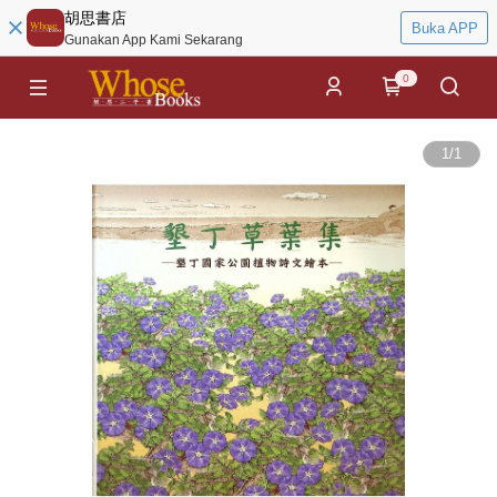
胡思書店
Buka APP
Gunakan App Kami Sekarang
0
1
/
1