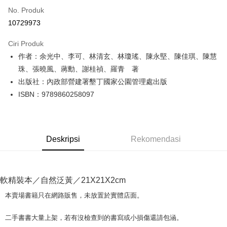
No. Produk
Pengambilan di Kedai Serbaneka
10729973
LINE Pay
Ciri Produk
Apple Pay
作者：余光中、李可、林清玄、林瓊瑤、陳永堅、陳佳琪、陳慧
珠、張曉風、蔣勳、謝桂禎、羅青 著
JKOPAY
出版社：內政部營建署墾丁國家公園管理處出版
Easy Wallet
ISBN：9789860258097
Google Pay
Plus PAY
Deskripsi
Rekomendasi
OP Pay Later
Deskripsi
[Terma Penggunaan untuk OP Pay Later]
AFTEE
軟精裝本／自然泛黃／21X21X2cm
Perkhidmatan ini disediakan oleh Taiwan Mobile dan tersedia untuk
Deskripsi
本賣場書籍只在網路販售，未放置於實體店面。
pengguna Taiwan Mobile tanpa memerlukan permohonan tambahan.
Pertama, Mengenai Perkhidmatan AFTEE Beli Sekarang Bayar Kemudian
Pemindahan ATM
1. Dengan memilih AFTEE sebagai kaedah pembayaran, mesej
Jika anda memilih OP Pay Later sebagai kaedah pembayaran, sistem
二手書書大量上架，若有沒檢查到的書寫或小損傷還請包涵。
pengesahan AFTEE akan muncul.
akan mengarahkan anda secara automatik ke proses transaksi OP Pay