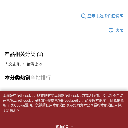
全家取貨付款【書籍"本數"8本以上，建議使用中華郵政宅配包
容。
AFTEE APP推播通知。
【缴款方式说明】
裹】
5. 收到商品當下無需繳費，確認無誤後，請再利用繳費通知簡訊或AFTEE
1. 分期款项不并入电信账单，“大哥付你分期”于每月结算日后寄送缴费提醒
APP於四大便利商店‧ATM/網銀等方式進行付款。
显示电脑版详细说明
每笔NT$65，满NT$499(含以上)免运费
短信。
2. 通过短信链接打开账单后，可选择 “超商条码／台湾大直营门市／银行转
請留意繳費期限為 14 天。唯有下載 AFTEE App 成為 AFTEE 會員者方能享
付款後全家取貨
账／街口支付／iPASS MONEY”等通路缴费。
客服
有最長 45 天內付款之服務。
每笔NT$65，满NT$499(含以上)免运费
【注意事项】
繳費期限，為商家向您請款的時間，再加上使用AFTEE可延長的天數所計算
1. 本服务系由 “台湾大哥大股份有限公司”所提供，让用户于交易时，得通过
7-11取貨付款【書籍"本數"8本以上，建議使用中華郵政宅配
出。使用AFTEE下訂可以延長您收到商品前的繳費天數，但無法保證一定能
本服务购买商品或服务，并由商店将买卖／分期付款买卖价金债权让与本公
夠在期限內收到商品(例如:預購商品或預計到貨時間較長者)。因此無論收到
包裹】
产品相关分类 (1)
司后，依约使用本公司账单缴交账款。
商品與否，仍需要請您在AFTEE規定的時間內完成繳費。
2. 基于同意付款使用 “大哥付你分期”之契约关系目的，商店将以您的个人资
每笔NT$65，满NT$688(含以上)免运费
人文史地
台灣史地
料（包含姓名、电话或地址）提供予台湾大哥大进项收集、处理及利用，由
二、付款限制
台湾大哥大与本人进行分期账单所需资料之确认、核对及更正。
付款後7-11取貨
1. 初次使用 AFTEE 時，將依認證結果及本公司審查結果，核予每個人不同
3. 完整用户服务条款，请详阅以下链接：
https://oppay.tw/userRule
之上限額度
本分类热销
全站排行
每笔NT$65，满NT$688(含以上)免运费
2. 結帳金額須大於NT$30
3. 目前僅支援台灣會員
中華郵政包裹
本網站中使用cookie，欲查詢有關本網站使用cookie方式之詳情，及若您不希望
每笔NT$65，满NT$688(含以上)免运费
三、聲明條款
热门标签
在電腦上使用cookie時應如何變更電腦的cookie設定，請參閱本網站「
隱私權條
「AFTEE先享後付」(下稱本服務)乃由恩沛科技股份有限公司(下稱 AFTEE )
款
」之Cookie聲明。您繼續使用本網站即表示您同意本公司得按本網站使用條款
中華郵政包裹(離島)
所提供，並由 AFTEE 向您收取款項。因使用本服務所須提供之個人資料(包
之Cookie聲明使用cookie。
了解更多 >
含但不限於訂購人姓名、電話，收件人姓名、電話、收件地址)，將交付予
每笔NT$65，满NT$688(含以上)免运费
AFTEE 於本服務必要服務範圍內運用。關於 AFTEE 對於個人資料之蒐集、
處理、利用，詳參 AFTEE 官網之『個人資料蒐集、處理及利用告知聲明』
士林門市自取(書送達簡訊通知)
我知道了