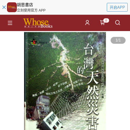
胡思書店
开启APP
立刻使用官方 APP
0
1
/
1