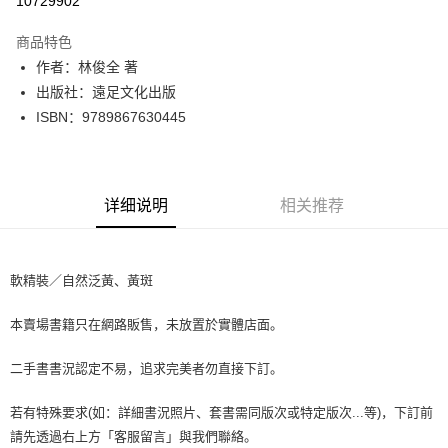
10729902
LINE Pay
商品特色
Apple Pay
作者：林俊全 著
出版社：遠足文化出版
街口支付
ISBN：9789867630445
悠遊付
Google Pay
详细说明
相关推荐
Plus PAY
大哥付你分期
相关说明
軟精裝／自然泛黃、黃斑
【大哥付你分期使用说明】
AFTEE先享后付
1. 本服务由台湾大哥大提供，电信用户可立即使用无须另外申请。（限个人
本賣場書籍只在網路販售，未放置於實體店面。
月租型门号，不开放公司户及预付卡使用）
相关说明
2. 付款方式选择 “大哥付你分期”，订单成立后会自动跳转到大哥付的交易流
一、關於 AFTEE先享後付
程，验证手机门号后，选择欲分期的期数、缴款截止日，确认付款后即完成
二手書書況認定不易，追求完美者勿直接下訂。
ATM付款
1. 於付款方式選擇AFTEE先享後付，將跳出AFTEE先享後付手機驗證視
交易。
窗。
3. 实际核准额度、可分期数及费用金额请依后续交易确认页面所载为准。
2. 進行簡訊驗證之後，即可完成結帳手續。
若有特殊要求(如：詳細書況照片、套書需同版次或特定版次...等)，下訂前
运送方式
4. 订单成立30分钟内，如未前往确认交易或遇审核未通过，订单将自动取
3. 訂單確認後不需事先繳費，商品會配送至您的指定地址。
請先透過右上方「客服留言」與我們聯絡。
消。如遇 “转专审核”未通过状况，表示未达系统评分，恕无法说明评估内
4. 下訂完成後，您的手機會收到一封繳費通知簡訊，APP會員則會收到