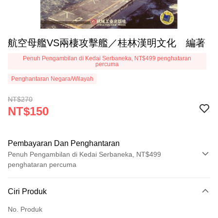
航空母艦VS兩棲攻擊艦／桂林漢明文化 編著
Penuh Pengambilan di Kedai Serbaneka, NT$499 penghataran
percuma
Penghantaran Negara/Wilayah
NT$270
NT$150
Pembayaran Dan Penghantaran
Penuh Pengambilan di Kedai Serbaneka, NT$499
penghataran percuma
Kaedah Pembayaran
Ciri Produk
Kad Kredit (Bayaran Penuh)
No. Produk
Pengambilan di Kedai Serbaneka