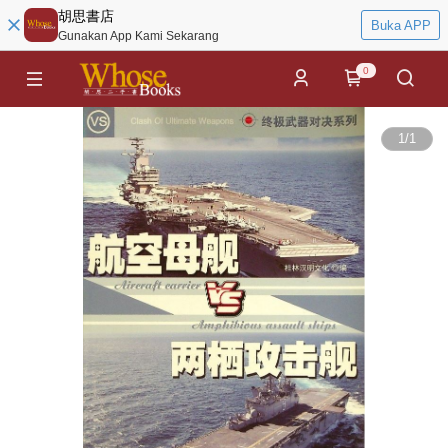
胡思書店
Buka APP
Gunakan App Kami Sekarang
0
1
/
1