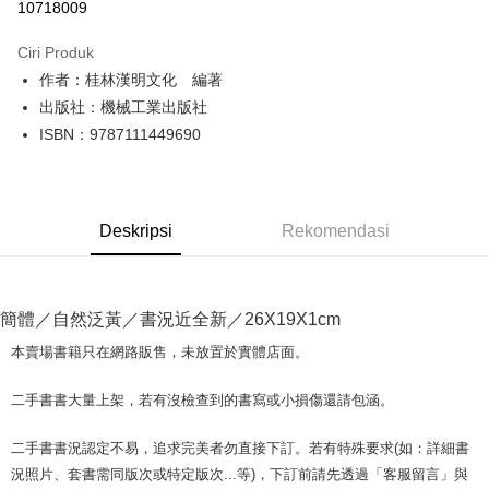
10718009
LINE Pay
Ciri Produk
Apple Pay
作者：桂林漢明文化 編著
出版社：機械工業出版社
JKOPAY
ISBN：9787111449690
Easy Wallet
Google Pay
Deskripsi
Rekomendasi
Plus PAY
OP Pay Later
Deskripsi
簡體／自然泛黃／書況近全新／26X19X1cm
[Terma Penggunaan untuk OP Pay Later]
AFTEE
本賣場書籍只在網路販售，未放置於實體店面。
Perkhidmatan ini disediakan oleh Taiwan Mobile dan tersedia untuk
Deskripsi
pengguna Taiwan Mobile tanpa memerlukan permohonan tambahan.
Pertama, Mengenai Perkhidmatan AFTEE Beli Sekarang Bayar Kemudian
二手書書大量上架，若有沒檢查到的書寫或小損傷還請包涵。
Pemindahan ATM
1. Dengan memilih AFTEE sebagai kaedah pembayaran, mesej
Jika anda memilih OP Pay Later sebagai kaedah pembayaran, sistem
pengesahan AFTEE akan muncul.
akan mengarahkan anda secara automatik ke proses transaksi OP Pay
二手書書況認定不易，追求完美者勿直接下訂。若有特殊要求(如：詳細書
2. Anda boleh meneruskan pembayaran selepas pengesahan SMS.
Pilihan Penghantaran
Later selepas pesanan dibuat. Anda perlu mengesahkan nombor telefon
3. Tiada bayaran diperlukan apabila pesanan disahkan. Produk akan
況照片、套書需同版次或特定版次...等)，下訂前請先透過「客服留言」與
mudah alih anda, memilih bilangan ansuran, dan menetapkan tarikh