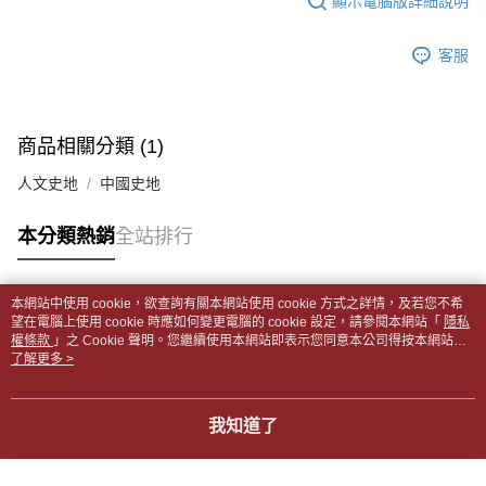
顯示電腦版詳細說明
帳／街口支付／iPASS MONEY」等通路繳費。
２．訂單成立數日內，您將收到繳費通知簡訊。
付款後全家取貨
３．收到繳費通知簡訊後14天內，點擊此簡訊中的連結，可透過四大超商／
【注意事項】
每筆NT$65，滿NT$499(含以上)免運費
客服
ATM／網路銀行／等多元方式進行付款，方視為交易完成。
1.本服務係由「台灣大哥大股份有限公司」（以下簡稱本公司）所提供，讓
※ 請注意：結帳手續完成當下不需立刻繳費，但若您需要取消訂單，請聯絡
用戶於交易時，得透過本服務購買商品或服務，並由商店將買賣／分期付款
7-11取貨付款【書籍"本數"8本以上，建議使用中華郵政宅配
購買商品的店家。未經商家同意取消之訂單仍視為有效，需透過AFTEE先享
買賣價金債權讓與本公司後，依約使用本公司帳單繳交帳款。
後付繳納相關費用。
包裹】
2.基於同意付款使用「大哥付你分期」之契約關係目的，商店將以您的個人
※ 交易是否成功請以「AFTEE先享後付 」之結帳頁面顯示為準，若有關於
商品相關分類 (1)
資料（包含姓名、電話或地址）提供予台灣大哥大進項蒐集、處理及利用，
每筆NT$65，滿NT$688(含以上)免運費
是否繳費成功／繳費後需取消欲退款等相關疑問，請聯繫「AFTEE先享後付
由本公司與您本人進行分期帳單所需資料之確認、核對及更正。
客戶支援中心」
https://netprotections.freshdesk.com/support/home
人文史地
中國史地
3.完整用戶服務條款，請詳閱以下連結：
https://oppay.tw/userRule
付款後7-11取貨
【注意事項】
每筆NT$65，滿NT$688(含以上)免運費
本分類熱銷
全站排行
１．透過由恩沛科技股份有限公司提供之「AFTEE先享後付」服務完成之交
易，需依本服務之必要範圍內提供個人資料，並將交易相關給付款項請求債
中華郵政包裹
權轉讓予恩沛科技股份有限公司。
每筆NT$65，滿NT$688(含以上)免運費
２．關於個人資料處理事宜，請瀏覽以下網址：
本網站中使用 cookie，欲查詢有關本網站使用 cookie 方式之詳情，及若您不希
https://aftee.tw/terms/#terms3
熱門標籤
望在電腦上使用 cookie 時應如何變更電腦的 cookie 設定，請參閱本網站「
隱私
中華郵政包裹(離島)
３．未成年的使用者請事先徵得法定代理人或監護人之同意方可使用
權條款
」之 Cookie 聲明。您繼續使用本網站即表示您同意本公司得按本網站使
「AFTEE先享後付」，若未經同意申辦者引起之損失，本公司不負相關責
每筆NT$65，滿NT$688(含以上)免運費
用條款之 Cookie 聲明使用 cookie。
了解更多 >
任。
４．使用「AFTEE先享後付」時，將依據個別帳號之用戶狀況，依本公司即
士林門市自取(書送達簡訊通知)
時審查核予不同之上限額度；若仍有額度不足之情形，本公司將視審查結果
我知道了
免運費
請求用戶進行身份認證。
５．嚴禁一人註冊多個帳號或使用他人資訊註冊。若發現惡意使用之情形，
中華郵政【國際航空包裹】*收件人請填寫本名
恩沛科技股份有限公司將有權停止該用戶之使用額度並採取法律行動。
查看運費