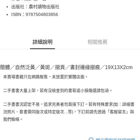
出版社：農村讀物出版社
街口支付
ISBN：9787504803856
悠遊付
Google Pay
詳細說明
相關推薦
全盈+PAY
大哥付你分期
相關說明
簡體／自然泛黃／黃斑／摺頁／書封邊緣摺痕／19X13X2cm
【大哥付你分期使用說明】
AFTEE先享後付
1.本服務由台灣大哥大提供，台灣大哥大用戶可立即使用無須另外申請。
本賣場書籍只在網路販售，未放置於實體店面。
2.付款方式選擇「大哥付你分期」，訂單成立後會自動跳轉到大哥付的交易
相關說明
流程，驗證手機門號後，選擇欲分期的期數、繳款截止日，確認付款後即完
【關於「AFTEE先享後付」】
二手書書大量上架，若有沒檢查到的書寫或小損傷還請包涵。
成交易。
ATM付款
AFTEE先享後付是「在收到商品之後才付款」的支付方式。 讓您購物簡單
3.實際核准額度、可分期數及費用金額請依後續交易確認頁面所載為準。
便利好安心！
4.訂單成立30分鐘內，如未前往確認交易或遇審核未通過，訂單將自動取
二手書書況認定不易，追求完美者勿直接下訂。若有特殊要求(如：詳細書
１．簡單：不需註冊會員、不需綁卡、不需儲值。
運送方式
消。如遇「轉專審核」未通過狀況，表示未達大哥付你分期系統評分，恕無
況照片、套書需同版次或特定版次...等)，下訂前請先透過「客服留言」與
２．便利：只要手機號碼，簡訊認證，即可結帳。
法說明評估內容。
３．安心：先確認商品／服務後，再付款。
我們聯絡。
全家取貨付款【書籍"本數"8本以上，建議使用中華郵政宅配包
【繳款方式說明】
1.分期款項不併入電信帳單，「大哥付你分期」於每月結算日後寄送繳費提
裹】
【「AFTEE先享後付」結帳流程】
醒簡訊。
１．於結帳方式選擇「AFTEE先享後付」後，將跳轉至「AFTEE先享後付」
每筆NT$65，滿NT$499(含以上)免運費
2.透過簡訊連結打開帳單後，可選擇「超商條碼／台灣大直營門市／銀行轉
結帳頁面，進行簡訊認證並確認金額後，即可完成結帳。