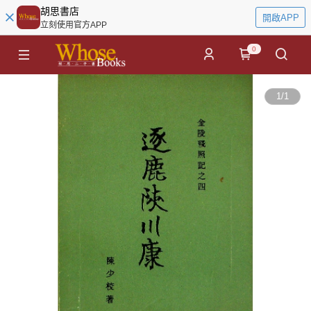
胡思書店
開啟APP
立刻使用官方APP
0
1
/
1