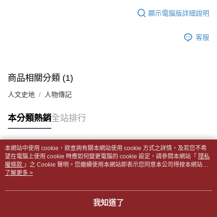
１．於結帳方式選擇「AFTEE先享後付」後，將跳轉至「AFTEE先享後付」
每筆NT$65，滿NT$499(含以上)免運費
2.透過簡訊連結打開帳單後，可選擇「超商條碼／台灣大直營門市／銀行轉
結帳頁面，進行簡訊認證並確認金額後，即可完成結帳。
顯示電腦版詳細說明
帳／街口支付／iPASS MONEY」等通路繳費。
２．訂單成立數日內，您將收到繳費通知簡訊。
付款後全家取貨
３．收到繳費通知簡訊後14天內，點擊此簡訊中的連結，可透過四大超商／
【注意事項】
每筆NT$65，滿NT$499(含以上)免運費
客服
ATM／網路銀行／等多元方式進行付款，方視為交易完成。
1.本服務係由「台灣大哥大股份有限公司」（以下簡稱本公司）所提供，讓
※ 請注意：結帳手續完成當下不需立刻繳費，但若您需要取消訂單，請聯絡
用戶於交易時，得透過本服務購買商品或服務，並由商店將買賣／分期付款
7-11取貨付款【書籍"本數"8本以上，建議使用中華郵政宅配
購買商品的店家。未經商家同意取消之訂單仍視為有效，需透過AFTEE先享
買賣價金債權讓與本公司後，依約使用本公司帳單繳交帳款。
後付繳納相關費用。
包裹】
2.基於同意付款使用「大哥付你分期」之契約關係目的，商店將以您的個人
※ 交易是否成功請以「AFTEE先享後付 」之結帳頁面顯示為準，若有關於
商品相關分類 (1)
資料（包含姓名、電話或地址）提供予台灣大哥大進項蒐集、處理及利用，
每筆NT$65，滿NT$688(含以上)免運費
是否繳費成功／繳費後需取消欲退款等相關疑問，請聯繫「AFTEE先享後付
由本公司與您本人進行分期帳單所需資料之確認、核對及更正。
客戶支援中心」
https://netprotections.freshdesk.com/support/home
人文史地
人物傳記
3.完整用戶服務條款，請詳閱以下連結：
https://oppay.tw/userRule
付款後7-11取貨
【注意事項】
每筆NT$65，滿NT$688(含以上)免運費
本分類熱銷
全站排行
１．透過由恩沛科技股份有限公司提供之「AFTEE先享後付」服務完成之交
易，需依本服務之必要範圍內提供個人資料，並將交易相關給付款項請求債
中華郵政包裹
權轉讓予恩沛科技股份有限公司。
每筆NT$65，滿NT$688(含以上)免運費
２．關於個人資料處理事宜，請瀏覽以下網址：
本網站中使用 cookie，欲查詢有關本網站使用 cookie 方式之詳情，及若您不希
https://aftee.tw/terms/#terms3
熱門標籤
望在電腦上使用 cookie 時應如何變更電腦的 cookie 設定，請參閱本網站「
隱私
中華郵政包裹(離島)
３．未成年的使用者請事先徵得法定代理人或監護人之同意方可使用
權條款
」之 Cookie 聲明。您繼續使用本網站即表示您同意本公司得按本網站使
「AFTEE先享後付」，若未經同意申辦者引起之損失，本公司不負相關責
每筆NT$65，滿NT$688(含以上)免運費
用條款之 Cookie 聲明使用 cookie。
了解更多 >
任。
４．使用「AFTEE先享後付」時，將依據個別帳號之用戶狀況，依本公司即
士林門市自取(書送達簡訊通知)
時審查核予不同之上限額度；若仍有額度不足之情形，本公司將視審查結果
我知道了
免運費
請求用戶進行身份認證。
５．嚴禁一人註冊多個帳號或使用他人資訊註冊。若發現惡意使用之情形，