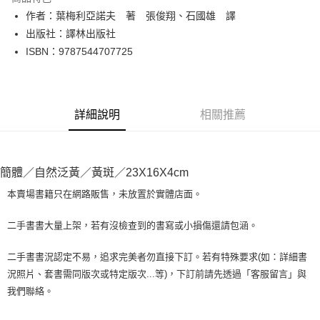
Apple Pay
作者：葉梅利亞諾夫 著 張俊翔、石國雄 譯
出版社：譯林出版社
街口支付
ISBN：9787544707725
悠遊付
Google Pay
詳細說明
相關推薦
全盈+PAY
大哥付你分期
相關說明
簡體／自然泛黃／黃斑／23X16X4cm
【大哥付你分期使用說明】
AFTEE先享後付
1.本服務由台灣大哥大提供，台灣大哥大用戶可立即使用無須另外申請。
本賣場書籍只在網路販售，未放置於實體店面。
2.付款方式選擇「大哥付你分期」，訂單成立後會自動跳轉到大哥付的交易
相關說明
流程，驗證手機門號後，選擇欲分期的期數、繳款截止日，確認付款後即完
【關於「AFTEE先享後付」】
二手書書大量上架，若有沒檢查到的書寫或小損傷還請包涵。
成交易。
ATM付款
AFTEE先享後付是「在收到商品之後才付款」的支付方式。 讓您購物簡單
3.實際核准額度、可分期數及費用金額請依後續交易確認頁面所載為準。
便利好安心！
4.訂單成立30分鐘內，如未前往確認交易或遇審核未通過，訂單將自動取
二手書書況認定不易，追求完美者勿直接下訂。若有特殊要求(如：詳細書
１．簡單：不需註冊會員、不需綁卡、不需儲值。
運送方式
消。如遇「轉專審核」未通過狀況，表示未達大哥付你分期系統評分，恕無
況照片、套書需同版次或特定版次...等)，下訂前請先透過「客服留言」與
２．便利：只要手機號碼，簡訊認證，即可結帳。
法說明評估內容。
３．安心：先確認商品／服務後，再付款。
我們聯絡。
全家取貨付款【書籍"本數"8本以上，建議使用中華郵政宅配包
【繳款方式說明】
1.分期款項不併入電信帳單，「大哥付你分期」於每月結算日後寄送繳費提
裹】
【「AFTEE先享後付」結帳流程】
醒簡訊。