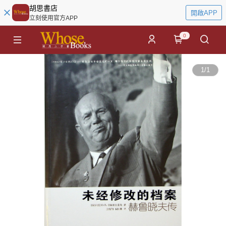
胡思書店
開啟APP
立刻使用官方APP
0
1
/
1