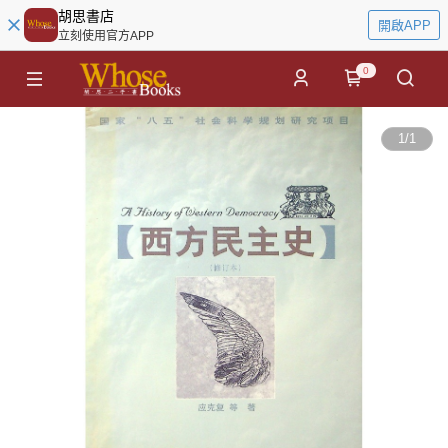
胡思書店
開啟APP
立刻使用官方APP
0
1
/
1