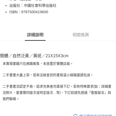
出版社：中國社會科學出版社
街口支付
ISBN：9787500419600
悠遊付
Google Pay
詳細說明
相關推薦
全盈+PAY
大哥付你分期
相關說明
簡體／自然泛黃／黃斑／21X15X3cm
【大哥付你分期使用說明】
AFTEE先享後付
1.本服務由台灣大哥大提供，台灣大哥大用戶可立即使用無須另外申請。
本賣場書籍只在網路販售，未放置於實體店面。
2.付款方式選擇「大哥付你分期」，訂單成立後會自動跳轉到大哥付的交易
相關說明
流程，驗證手機門號後，選擇欲分期的期數、繳款截止日，確認付款後即完
【關於「AFTEE先享後付」】
二手書書大量上架，若有沒檢查到的書寫或小損傷還請包涵。
成交易。
ATM付款
AFTEE先享後付是「在收到商品之後才付款」的支付方式。 讓您購物簡單
3.實際核准額度、可分期數及費用金額請依後續交易確認頁面所載為準。
便利好安心！
4.訂單成立30分鐘內，如未前往確認交易或遇審核未通過，訂單將自動取
二手書書況認定不易，追求完美者勿直接下訂。若有特殊要求(如：詳細書
１．簡單：不需註冊會員、不需綁卡、不需儲值。
運送方式
消。如遇「轉專審核」未通過狀況，表示未達大哥付你分期系統評分，恕無
況照片、套書需同版次或特定版次...等)，下訂前請先透過「客服留言」與
２．便利：只要手機號碼，簡訊認證，即可結帳。
法說明評估內容。
３．安心：先確認商品／服務後，再付款。
我們聯絡。
全家取貨付款【書籍"本數"8本以上，建議使用中華郵政宅配包
【繳款方式說明】
1.分期款項不併入電信帳單，「大哥付你分期」於每月結算日後寄送繳費提
裹】
【「AFTEE先享後付」結帳流程】
醒簡訊。
１．於結帳方式選擇「AFTEE先享後付」後，將跳轉至「AFTEE先享後付」
每筆NT$65，滿NT$499(含以上)免運費
2.透過簡訊連結打開帳單後，可選擇「超商條碼／台灣大直營門市／銀行轉
結帳頁面，進行簡訊認證並確認金額後，即可完成結帳。