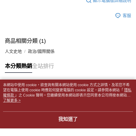
顯示電腦版詳細說明
帳／街口支付／iPASS MONEY」等通路繳費。
２．訂單成立數日內，您將收到繳費通知簡訊。
付款後全家取貨
３．收到繳費通知簡訊後14天內，點擊此簡訊中的連結，可透過四大超商／
【注意事項】
每筆NT$65，滿NT$499(含以上)免運費
客服
ATM／網路銀行／等多元方式進行付款，方視為交易完成。
1.本服務係由「台灣大哥大股份有限公司」（以下簡稱本公司）所提供，讓
※ 請注意：結帳手續完成當下不需立刻繳費，但若您需要取消訂單，請聯絡
用戶於交易時，得透過本服務購買商品或服務，並由商店將買賣／分期付款
7-11取貨付款【書籍"本數"8本以上，建議使用中華郵政宅配
購買商品的店家。未經商家同意取消之訂單仍視為有效，需透過AFTEE先享
買賣價金債權讓與本公司後，依約使用本公司帳單繳交帳款。
後付繳納相關費用。
包裹】
2.基於同意付款使用「大哥付你分期」之契約關係目的，商店將以您的個人
※ 交易是否成功請以「AFTEE先享後付 」之結帳頁面顯示為準，若有關於
商品相關分類 (1)
資料（包含姓名、電話或地址）提供予台灣大哥大進項蒐集、處理及利用，
每筆NT$65，滿NT$688(含以上)免運費
是否繳費成功／繳費後需取消欲退款等相關疑問，請聯繫「AFTEE先享後付
由本公司與您本人進行分期帳單所需資料之確認、核對及更正。
客戶支援中心」
https://netprotections.freshdesk.com/support/home
人文史地
政治/國際關係
3.完整用戶服務條款，請詳閱以下連結：
https://oppay.tw/userRule
付款後7-11取貨
【注意事項】
每筆NT$65，滿NT$688(含以上)免運費
本分類熱銷
全站排行
１．透過由恩沛科技股份有限公司提供之「AFTEE先享後付」服務完成之交
易，需依本服務之必要範圍內提供個人資料，並將交易相關給付款項請求債
中華郵政包裹
權轉讓予恩沛科技股份有限公司。
每筆NT$65，滿NT$688(含以上)免運費
２．關於個人資料處理事宜，請瀏覽以下網址：
本網站中使用 cookie，欲查詢有關本網站使用 cookie 方式之詳情，及若您不希
https://aftee.tw/terms/#terms3
熱門標籤
望在電腦上使用 cookie 時應如何變更電腦的 cookie 設定，請參閱本網站「
隱私
中華郵政包裹(離島)
３．未成年的使用者請事先徵得法定代理人或監護人之同意方可使用
權條款
」之 Cookie 聲明。您繼續使用本網站即表示您同意本公司得按本網站使
「AFTEE先享後付」，若未經同意申辦者引起之損失，本公司不負相關責
每筆NT$65，滿NT$688(含以上)免運費
用條款之 Cookie 聲明使用 cookie。
了解更多 >
任。
４．使用「AFTEE先享後付」時，將依據個別帳號之用戶狀況，依本公司即
士林門市自取(書送達簡訊通知)
時審查核予不同之上限額度；若仍有額度不足之情形，本公司將視審查結果
我知道了
免運費
請求用戶進行身份認證。
５．嚴禁一人註冊多個帳號或使用他人資訊註冊。若發現惡意使用之情形，
中華郵政【國際航空包裹】*收件人請填寫本名
恩沛科技股份有限公司將有權停止該用戶之使用額度並採取法律行動。
查看運費