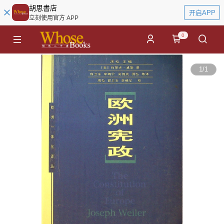
胡思書店
开启APP
立刻使用官方 APP
0
1
/
1