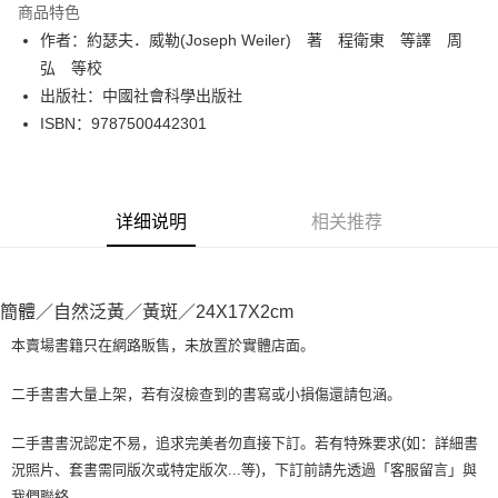
商品特色
Apple Pay
作者：約瑟夫．威勒(Joseph Weiler) 著 程衛東 等譯 周
弘 等校
街口支付
出版社：中國社會科學出版社
悠遊付
ISBN：9787500442301
Google Pay
Plus PAY
详细说明
相关推荐
大哥付你分期
相关说明
【大哥付你分期使用说明】
AFTEE先享后付
簡體／自然泛黃／黃斑／24X17X2cm
1. 本服务由台湾大哥大提供，电信用户可立即使用无须另外申请。（限个人
月租型门号，不开放公司户及预付卡使用）
相关说明
本賣場書籍只在網路販售，未放置於實體店面。
2. 付款方式选择 “大哥付你分期”，订单成立后会自动跳转到大哥付的交易流
一、關於 AFTEE先享後付
程，验证手机门号后，选择欲分期的期数、缴款截止日，确认付款后即完成
ATM付款
1. 於付款方式選擇AFTEE先享後付，將跳出AFTEE先享後付手機驗證視
交易。
二手書書大量上架，若有沒檢查到的書寫或小損傷還請包涵。
窗。
3. 实际核准额度、可分期数及费用金额请依后续交易确认页面所载为准。
2. 進行簡訊驗證之後，即可完成結帳手續。
运送方式
4. 订单成立30分钟内，如未前往确认交易或遇审核未通过，订单将自动取
3. 訂單確認後不需事先繳費，商品會配送至您的指定地址。
二手書書況認定不易，追求完美者勿直接下訂。若有特殊要求(如：詳細書
消。如遇 “转专审核”未通过状况，表示未达系统评分，恕无法说明评估内
4. 下訂完成後，您的手機會收到一封繳費通知簡訊，APP會員則會收到
全家取貨付款【書籍"本數"8本以上，建議使用中華郵政宅配包
況照片、套書需同版次或特定版次...等)，下訂前請先透過「客服留言」與
容。
AFTEE APP推播通知。
【缴款方式说明】
我們聯絡。
裹】