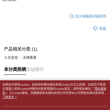
5. 收到商品當下無需繳費，確認無誤後，請再利用繳費通知簡訊或AFTEE
1. 分期款项不并入电信账单，“大哥付你分期”于每月结算日后寄送缴费提醒
APP於四大便利商店‧ATM/網銀等方式進行付款。
每笔NT$65，满NT$499(含以上)免运费
短信。
2. 通过短信链接打开账单后，可选择 “超商条码／台湾大直营门市／银行转
請留意繳費期限為 14 天。唯有下載 AFTEE App 成為 AFTEE 會員者方能享
付款後全家取貨
显示电脑版详细说明
账／街口支付／iPASS MONEY”等通路缴费。
有最長 45 天內付款之服務。
每笔NT$65，满NT$499(含以上)免运费
【注意事项】
繳費期限，為商家向您請款的時間，再加上使用AFTEE可延長的天數所計算
客服
1. 本服务系由 “台湾大哥大股份有限公司”所提供，让用户于交易时，得通过
7-11取貨付款【書籍"本數"8本以上，建議使用中華郵政宅配
出。使用AFTEE下訂可以延長您收到商品前的繳費天數，但無法保證一定能
本服务购买商品或服务，并由商店将买卖／分期付款买卖价金债权让与本公
夠在期限內收到商品(例如:預購商品或預計到貨時間較長者)。因此無論收到
包裹】
司后，依约使用本公司账单缴交账款。
商品與否，仍需要請您在AFTEE規定的時間內完成繳費。
2. 基于同意付款使用 “大哥付你分期”之契约关系目的，商店将以您的个人资
每笔NT$65，满NT$688(含以上)免运费
料（包含姓名、电话或地址）提供予台湾大哥大进项收集、处理及利用，由
产品相关分类 (1)
二、付款限制
台湾大哥大与本人进行分期账单所需资料之确认、核对及更正。
付款後7-11取貨
1. 初次使用 AFTEE 時，將依認證結果及本公司審查結果，核予每個人不同
3. 完整用户服务条款，请详阅以下链接：
https://oppay.tw/userRule
人文史地
法律軍事
之上限額度
每笔NT$65，满NT$688(含以上)免运费
2. 結帳金額須大於NT$30
3. 目前僅支援台灣會員
中華郵政包裹
本分类热销
全站排行
每笔NT$65，满NT$688(含以上)免运费
三、聲明條款
「AFTEE先享後付」(下稱本服務)乃由恩沛科技股份有限公司(下稱 AFTEE )
中華郵政包裹(離島)
本網站中使用cookie，欲查詢有關本網站使用cookie方式之詳情，及若您不希望
所提供，並由 AFTEE 向您收取款項。因使用本服務所須提供之個人資料(包
热门标签
在電腦上使用cookie時應如何變更電腦的cookie設定，請參閱本網站「
隱私權條
含但不限於訂購人姓名、電話，收件人姓名、電話、收件地址)，將交付予
每笔NT$65，满NT$688(含以上)免运费
款
」之Cookie聲明。您繼續使用本網站即表示您同意本公司得按本網站使用條款
AFTEE 於本服務必要服務範圍內運用。關於 AFTEE 對於個人資料之蒐集、
之Cookie聲明使用cookie。
了解更多 >
處理、利用，詳參 AFTEE 官網之『個人資料蒐集、處理及利用告知聲明』
士林門市自取(書送達簡訊通知)
（
https://aftee.tw/privacypolicy/
）。
免运费