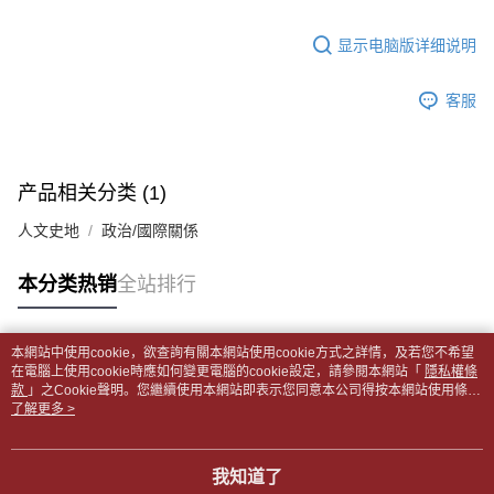
5. 收到商品當下無需繳費，確認無誤後，請再利用繳費通知簡訊或AFTEE
1. 分期款项不并入电信账单，“大哥付你分期”于每月结算日后寄送缴费提醒
APP於四大便利商店‧ATM/網銀等方式進行付款。
每笔NT$65，满NT$499(含以上)免运费
短信。
显示电脑版详细说明
2. 通过短信链接打开账单后，可选择 “超商条码／台湾大直营门市／银行转
請留意繳費期限為 14 天。唯有下載 AFTEE App 成為 AFTEE 會員者方能享
付款後全家取貨
账／街口支付／iPASS MONEY”等通路缴费。
有最長 45 天內付款之服務。
每笔NT$65，满NT$499(含以上)免运费
客服
【注意事项】
繳費期限，為商家向您請款的時間，再加上使用AFTEE可延長的天數所計算
1. 本服务系由 “台湾大哥大股份有限公司”所提供，让用户于交易时，得通过
7-11取貨付款【書籍"本數"8本以上，建議使用中華郵政宅配
出。使用AFTEE下訂可以延長您收到商品前的繳費天數，但無法保證一定能
本服务购买商品或服务，并由商店将买卖／分期付款买卖价金债权让与本公
夠在期限內收到商品(例如:預購商品或預計到貨時間較長者)。因此無論收到
包裹】
司后，依约使用本公司账单缴交账款。
商品與否，仍需要請您在AFTEE規定的時間內完成繳費。
产品相关分类 (1)
2. 基于同意付款使用 “大哥付你分期”之契约关系目的，商店将以您的个人资
每笔NT$65，满NT$688(含以上)免运费
料（包含姓名、电话或地址）提供予台湾大哥大进项收集、处理及利用，由
二、付款限制
人文史地
政治/國際關係
台湾大哥大与本人进行分期账单所需资料之确认、核对及更正。
付款後7-11取貨
1. 初次使用 AFTEE 時，將依認證結果及本公司審查結果，核予每個人不同
3. 完整用户服务条款，请详阅以下链接：
https://oppay.tw/userRule
之上限額度
每笔NT$65，满NT$688(含以上)免运费
本分类热销
全站排行
2. 結帳金額須大於NT$30
3. 目前僅支援台灣會員
中華郵政包裹
每笔NT$65，满NT$688(含以上)免运费
三、聲明條款
本網站中使用cookie，欲查詢有關本網站使用cookie方式之詳情，及若您不希望
「AFTEE先享後付」(下稱本服務)乃由恩沛科技股份有限公司(下稱 AFTEE )
热门标签
在電腦上使用cookie時應如何變更電腦的cookie設定，請參閱本網站「
隱私權條
中華郵政包裹(離島)
所提供，並由 AFTEE 向您收取款項。因使用本服務所須提供之個人資料(包
款
」之Cookie聲明。您繼續使用本網站即表示您同意本公司得按本網站使用條款
含但不限於訂購人姓名、電話，收件人姓名、電話、收件地址)，將交付予
每笔NT$65，满NT$688(含以上)免运费
之Cookie聲明使用cookie。
了解更多 >
AFTEE 於本服務必要服務範圍內運用。關於 AFTEE 對於個人資料之蒐集、
處理、利用，詳參 AFTEE 官網之『個人資料蒐集、處理及利用告知聲明』
士林門市自取(書送達簡訊通知)
（
https://aftee.tw/privacypolicy/
）。
我知道了
免运费