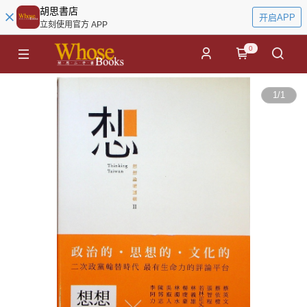
胡思書店
开启APP
立刻使用官方 APP
0
1
/
1