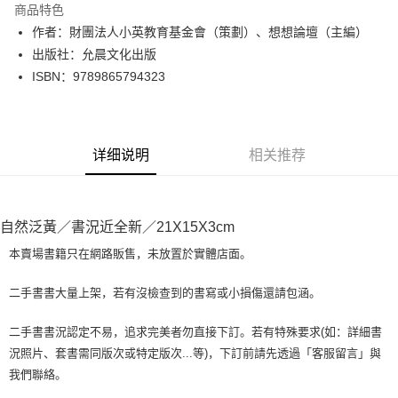
商品特色
Apple Pay
作者：財團法人小英教育基金會（策劃）、想想論壇（主編）
出版社：允晨文化出版
街口支付
ISBN：9789865794323
悠遊付
Google Pay
详细说明
相关推荐
Plus PAY
大哥付你分期
相关说明
自然泛黃／書況近全新／21X15X3cm
【大哥付你分期使用说明】
AFTEE先享后付
1. 本服务由台湾大哥大提供，电信用户可立即使用无须另外申请。（限个人
本賣場書籍只在網路販售，未放置於實體店面。
月租型门号，不开放公司户及预付卡使用）
相关说明
2. 付款方式选择 “大哥付你分期”，订单成立后会自动跳转到大哥付的交易流
一、關於 AFTEE先享後付
二手書書大量上架，若有沒檢查到的書寫或小損傷還請包涵。
程，验证手机门号后，选择欲分期的期数、缴款截止日，确认付款后即完成
ATM付款
1. 於付款方式選擇AFTEE先享後付，將跳出AFTEE先享後付手機驗證視
交易。
窗。
3. 实际核准额度、可分期数及费用金额请依后续交易确认页面所载为准。
二手書書況認定不易，追求完美者勿直接下訂。若有特殊要求(如：詳細書
2. 進行簡訊驗證之後，即可完成結帳手續。
运送方式
4. 订单成立30分钟内，如未前往确认交易或遇审核未通过，订单将自动取
況照片、套書需同版次或特定版次...等)，下訂前請先透過「客服留言」與
3. 訂單確認後不需事先繳費，商品會配送至您的指定地址。
消。如遇 “转专审核”未通过状况，表示未达系统评分，恕无法说明评估内
4. 下訂完成後，您的手機會收到一封繳費通知簡訊，APP會員則會收到
我們聯絡。
全家取貨付款【書籍"本數"8本以上，建議使用中華郵政宅配包
容。
AFTEE APP推播通知。
【缴款方式说明】
裹】