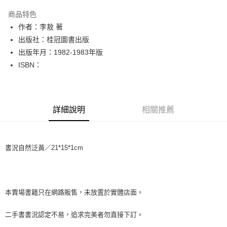
LINE Pay
商品特色
Apple Pay
作者：李敖 著
出版社：桂冠圖書出版
街口支付
出版年月：1982-1983年版
悠遊付
ISBN：
Google Pay
全盈+PAY
詳細說明
相關推薦
大哥付你分期
相關說明
【大哥付你分期使用說明】
書況自然泛黃／21*15*1cm
AFTEE先享後付
1.本服務由台灣大哥大提供，台灣大哥大用戶可立即使用無須另外申請。
2.付款方式選擇「大哥付你分期」，訂單成立後會自動跳轉到大哥付的交易
相關說明
流程，驗證手機門號後，選擇欲分期的期數、繳款截止日，確認付款後即完
【關於「AFTEE先享後付」】
成交易。
ATM付款
AFTEE先享後付是「在收到商品之後才付款」的支付方式。 讓您購物簡單
3.實際核准額度、可分期數及費用金額請依後續交易確認頁面所載為準。
便利好安心！
本賣場書籍只在網路販售，未放置於實體店面。
4.訂單成立30分鐘內，如未前往確認交易或遇審核未通過，訂單將自動取
１．簡單：不需註冊會員、不需綁卡、不需儲值。
運送方式
消。如遇「轉專審核」未通過狀況，表示未達大哥付你分期系統評分，恕無
２．便利：只要手機號碼，簡訊認證，即可結帳。
二手書書況認定不易，追求完美者勿直接下訂。
法說明評估內容。
３．安心：先確認商品／服務後，再付款。
全家取貨付款【書籍"本數"8本以上，建議使用中華郵政宅配包
【繳款方式說明】