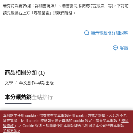
1.分期款項不併入電信帳單，「大哥付你分期」於每月結算日後寄送繳費提
裹】
若有特殊要求(如：詳細書況照片、套書需同版次或特定版次...等)，下訂前
【「AFTEE先享後付」結帳流程】
醒簡訊。
１．於結帳方式選擇「AFTEE先享後付」後，將跳轉至「AFTEE先享後付」
每筆NT$65，滿NT$499(含以上)免運費
請先透過右上方「客服留言」與我們聯絡。
2.透過簡訊連結打開帳單後，可選擇「超商條碼／台灣大直營門市／銀行轉
結帳頁面，進行簡訊認證並確認金額後，即可完成結帳。
帳／街口支付／iPASS MONEY」等通路繳費。
２．訂單成立數日內，您將收到繳費通知簡訊。
付款後全家取貨
３．收到繳費通知簡訊後14天內，點擊此簡訊中的連結，可透過四大超商／
【注意事項】
每筆NT$65，滿NT$499(含以上)免運費
顯示電腦版詳細說明
ATM／網路銀行／等多元方式進行付款，方視為交易完成。
1.本服務係由「台灣大哥大股份有限公司」（以下簡稱本公司）所提供，讓
※ 請注意：結帳手續完成當下不需立刻繳費，但若您需要取消訂單，請聯絡
用戶於交易時，得透過本服務購買商品或服務，並由商店將買賣／分期付款
7-11取貨付款【書籍"本數"8本以上，建議使用中華郵政宅配
購買商品的店家。未經商家同意取消之訂單仍視為有效，需透過AFTEE先享
買賣價金債權讓與本公司後，依約使用本公司帳單繳交帳款。
客服
後付繳納相關費用。
包裹】
2.基於同意付款使用「大哥付你分期」之契約關係目的，商店將以您的個人
※ 交易是否成功請以「AFTEE先享後付 」之結帳頁面顯示為準，若有關於
資料（包含姓名、電話或地址）提供予台灣大哥大進項蒐集、處理及利用，
每筆NT$65，滿NT$688(含以上)免運費
是否繳費成功／繳費後需取消欲退款等相關疑問，請聯繫「AFTEE先享後付
由本公司與您本人進行分期帳單所需資料之確認、核對及更正。
客戶支援中心」
https://netprotections.freshdesk.com/support/home
3.完整用戶服務條款，請詳閱以下連結：
https://oppay.tw/userRule
付款後7-11取貨
商品相關分類 (1)
【注意事項】
每筆NT$65，滿NT$688(含以上)免運費
１．透過由恩沛科技股份有限公司提供之「AFTEE先享後付」服務完成之交
文學
華文創作-早期出版
易，需依本服務之必要範圍內提供個人資料，並將交易相關給付款項請求債
中華郵政包裹
權轉讓予恩沛科技股份有限公司。
每筆NT$65，滿NT$688(含以上)免運費
本分類熱銷
全站排行
２．關於個人資料處理事宜，請瀏覽以下網址：
https://aftee.tw/terms/#terms3
中華郵政包裹(離島)
３．未成年的使用者請事先徵得法定代理人或監護人之同意方可使用
「AFTEE先享後付」，若未經同意申辦者引起之損失，本公司不負相關責
每筆NT$65，滿NT$688(含以上)免運費
本網站中使用 cookie，欲查詢有關本網站使用 cookie 方式之詳情，及若您不希
任。
熱門標籤
望在電腦上使用 cookie 時應如何變更電腦的 cookie 設定，請參閱本網站「
隱私
４．使用「AFTEE先享後付」時，將依據個別帳號之用戶狀況，依本公司即
權條款
士林門市自取(書送達簡訊通知)
」之 Cookie 聲明。您繼續使用本網站即表示您同意本公司得按本網站使
時審查核予不同之上限額度；若仍有額度不足之情形，本公司將視審查結果
用條款之 Cookie 聲明使用 cookie。
了解更多 >