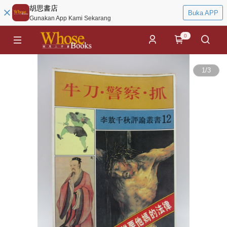
胡思書店
Buka APP
Gunakan App Kami Sekarang
0
1
/
3