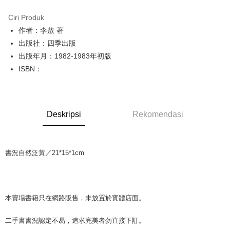
LINE Pay
Ciri Produk
Apple Pay
作者：李敖 著
出版社：四季出版
JKOPAY
出版年月：1982-1983年初版
Easy Wallet
ISBN：
Google Pay
Plus PAY
Deskripsi
Rekomendasi
OP Pay Later
Deskripsi
[Terma Penggunaan untuk OP Pay Later]
AFTEE
書況自然泛黃／21*15*1cm
Perkhidmatan ini disediakan oleh Taiwan Mobile dan tersedia untuk
Deskripsi
pengguna Taiwan Mobile tanpa memerlukan permohonan tambahan.
Pertama, Mengenai Perkhidmatan AFTEE Beli Sekarang Bayar Kemudian
Pemindahan ATM
1. Dengan memilih AFTEE sebagai kaedah pembayaran, mesej
Jika anda memilih OP Pay Later sebagai kaedah pembayaran, sistem
pengesahan AFTEE akan muncul.
本賣場書籍只在網路販售，未放置於實體店面。
akan mengarahkan anda secara automatik ke proses transaksi OP Pay
2. Anda boleh meneruskan pembayaran selepas pengesahan SMS.
Pilihan Penghantaran
Later selepas pesanan dibuat. Anda perlu mengesahkan nombor telefon
3. Tiada bayaran diperlukan apabila pesanan disahkan. Produk akan
mudah alih anda, memilih bilangan ansuran, dan menetapkan tarikh
二手書書況認定不易，追求完美者勿直接下訂。
dihantar ke alamat yang ditetapkan.
全家取貨付款【書籍"本數"8本以上，建議使用中華郵政宅配包
akhir pembayaran. Transaksi akan dianggap selesai setelah pembayaran