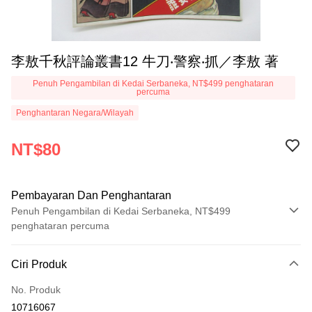
李敖千秋評論叢書12 牛刀‧警察‧抓／李敖 著
Penuh Pengambilan di Kedai Serbaneka, NT$499 penghataran
percuma
Penghantaran Negara/Wilayah
NT$80
Pembayaran Dan Penghantaran
Penuh Pengambilan di Kedai Serbaneka, NT$499
penghataran percuma
Kaedah Pembayaran
Ciri Produk
Kad Kredit (Bayaran Penuh)
No. Produk
Pengambilan di Kedai Serbaneka
10716067