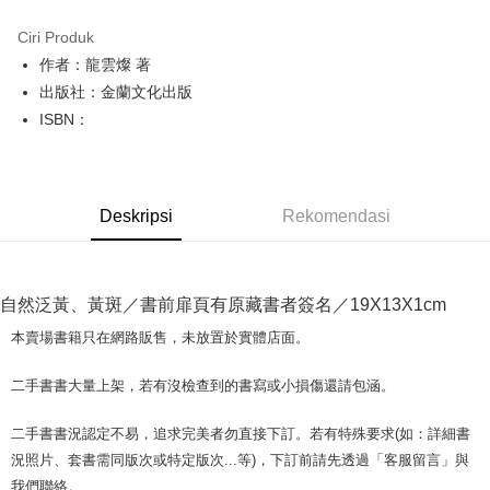
LINE Pay
Ciri Produk
Apple Pay
作者：龍雲燦 著
出版社：金蘭文化出版
JKOPAY
ISBN：
Easy Wallet
Google Pay
Deskripsi
Rekomendasi
Plus PAY
OP Pay Later
Deskripsi
自然泛黃、黃斑／書前扉頁有原藏書者簽名／19X13X1cm
[Terma Penggunaan untuk OP Pay Later]
AFTEE
本賣場書籍只在網路販售，未放置於實體店面。
Perkhidmatan ini disediakan oleh Taiwan Mobile dan tersedia untuk
Deskripsi
pengguna Taiwan Mobile tanpa memerlukan permohonan tambahan.
Pertama, Mengenai Perkhidmatan AFTEE Beli Sekarang Bayar Kemudian
二手書書大量上架，若有沒檢查到的書寫或小損傷還請包涵。
Pemindahan ATM
1. Dengan memilih AFTEE sebagai kaedah pembayaran, mesej
Jika anda memilih OP Pay Later sebagai kaedah pembayaran, sistem
pengesahan AFTEE akan muncul.
akan mengarahkan anda secara automatik ke proses transaksi OP Pay
二手書書況認定不易，追求完美者勿直接下訂。若有特殊要求(如：詳細書
2. Anda boleh meneruskan pembayaran selepas pengesahan SMS.
Pilihan Penghantaran
Later selepas pesanan dibuat. Anda perlu mengesahkan nombor telefon
3. Tiada bayaran diperlukan apabila pesanan disahkan. Produk akan
況照片、套書需同版次或特定版次...等)，下訂前請先透過「客服留言」與
mudah alih anda, memilih bilangan ansuran, dan menetapkan tarikh
dihantar ke alamat yang ditetapkan.
全家取貨付款【書籍"本數"8本以上，建議使用中華郵政宅配包
我們聯絡。
akhir pembayaran. Transaksi akan dianggap selesai setelah pembayaran