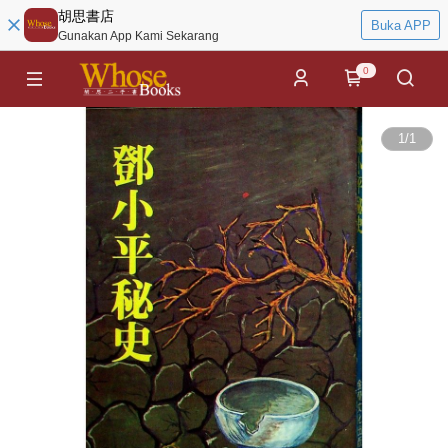
胡思書店
Buka APP
Gunakan App Kami Sekarang
0
1
/
1