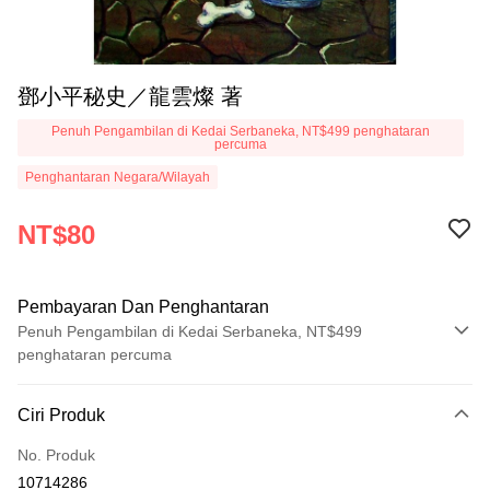
鄧小平秘史／龍雲燦 著
Penuh Pengambilan di Kedai Serbaneka, NT$499 penghataran
percuma
Penghantaran Negara/Wilayah
NT$80
Pembayaran Dan Penghantaran
Penuh Pengambilan di Kedai Serbaneka, NT$499
penghataran percuma
Kaedah Pembayaran
Ciri Produk
Kad Kredit (Bayaran Penuh)
No. Produk
Pengambilan di Kedai Serbaneka
10714286