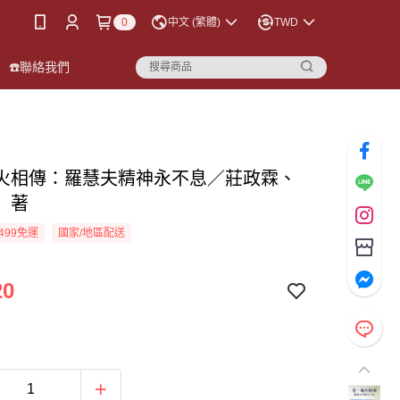
0
中文 (繁體)
TWD
☎️聯絡我們
火相傳：羅慧夫精神永不息／莊政霖、
 著
499免運
國家/地區配送
20