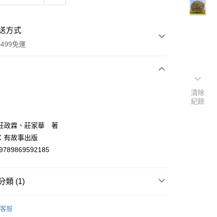
送方式
499免運
次付款
清除
紀錄
付款
莊政霖、莊家華 著
：有故事出版
9789869592185
類 (1)
y
勵志/心理成長
客服