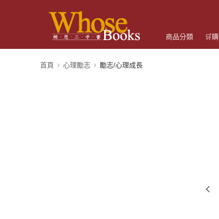
商品分類
🛒
首頁
心理勵志
勵志/心理成長