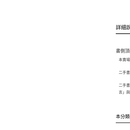
詳細
書側頂
本賣
二手
二手書
言」
本分類