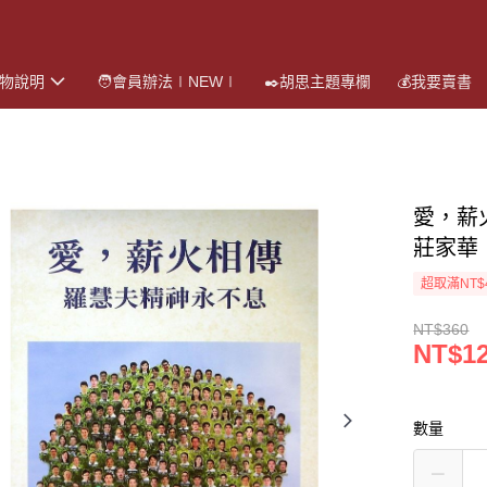
購物說明
🧑會員辦法∣NEW∣
✒️胡思主題專欄
💰我要賣書
愛，薪
莊家華
超取滿NT$
NT$360
NT$1
數量