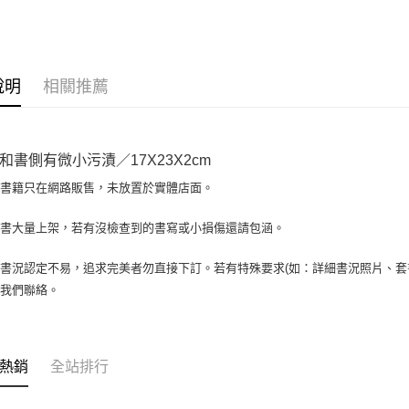
大哥付你
相關說明
【大哥付
AFTEE先
1.本服務
說明
相關推薦
2.付款方
相關說明
流程，驗
【關於「A
ATM付款
完成交易
AFTEE
3.實際核
便利好安
和書側有微小污漬／17X23X2cm
4.訂單成
１．簡單
消。如遇
２．便利
場書籍只在網路販售，未放置於實體店面。
運送方式
無法說明
３．安心
【繳款方
全家取貨付
書書大量上架，若有沒檢查到的書寫或小損傷還請包涵。
1.分期款
【「AFT
醒簡訊。
包裹】
１．於結帳
2.透過簡
付」結帳
書況認定不易，追求完美者勿直接下訂。若有特殊要求(如：詳細書況照片、套書
每筆NT$6
帳／街口支
２．訂單
與我們聯絡。
３．收到繳
付款後全
【注意事
／ATM／
1.本服務
每筆NT$6
※ 請注意
用戶於交
絡購買商品
款買賣價
7-11取
先享後付
熱銷
全站排行
2.基於同
※ 交易是
包裹】
資料（包
是否繳費成