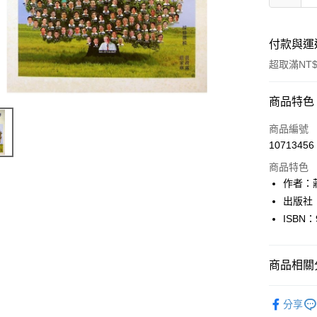
付款與運
超取滿NT$
付款方式
商品特色
信用卡一
商品編號
10713456
超商取貨
商品特色
LINE Pay
作者：
出版社
Apple Pay
ISBN：
街口支付
悠遊付
商品相關分
Google Pa
心理勵志
分享
全盈+PAY