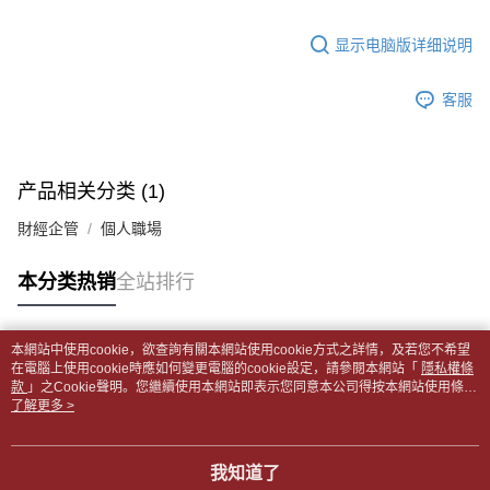
5. 收到商品當下無需繳費，確認無誤後，請再利用繳費通知簡訊或AFTEE
1. 分期款项不并入电信账单，“大哥付你分期”于每月结算日后寄送缴费提醒
APP於四大便利商店‧ATM/網銀等方式進行付款。
每笔NT$65，满NT$499(含以上)免运费
短信。
显示电脑版详细说明
2. 通过短信链接打开账单后，可选择 “超商条码／台湾大直营门市／银行转
請留意繳費期限為 14 天。唯有下載 AFTEE App 成為 AFTEE 會員者方能享
付款後全家取貨
账／街口支付／iPASS MONEY”等通路缴费。
有最長 45 天內付款之服務。
每笔NT$65，满NT$499(含以上)免运费
客服
【注意事项】
繳費期限，為商家向您請款的時間，再加上使用AFTEE可延長的天數所計算
1. 本服务系由 “台湾大哥大股份有限公司”所提供，让用户于交易时，得通过
7-11取貨付款【書籍"本數"8本以上，建議使用中華郵政宅配
出。使用AFTEE下訂可以延長您收到商品前的繳費天數，但無法保證一定能
本服务购买商品或服务，并由商店将买卖／分期付款买卖价金债权让与本公
夠在期限內收到商品(例如:預購商品或預計到貨時間較長者)。因此無論收到
包裹】
司后，依约使用本公司账单缴交账款。
商品與否，仍需要請您在AFTEE規定的時間內完成繳費。
产品相关分类 (1)
2. 基于同意付款使用 “大哥付你分期”之契约关系目的，商店将以您的个人资
每笔NT$65，满NT$688(含以上)免运费
料（包含姓名、电话或地址）提供予台湾大哥大进项收集、处理及利用，由
二、付款限制
財經企管
個人職場
台湾大哥大与本人进行分期账单所需资料之确认、核对及更正。
付款後7-11取貨
1. 初次使用 AFTEE 時，將依認證結果及本公司審查結果，核予每個人不同
3. 完整用户服务条款，请详阅以下链接：
https://oppay.tw/userRule
之上限額度
每笔NT$65，满NT$688(含以上)免运费
本分类热销
全站排行
2. 結帳金額須大於NT$30
3. 目前僅支援台灣會員
中華郵政包裹
每笔NT$65，满NT$688(含以上)免运费
三、聲明條款
本網站中使用cookie，欲查詢有關本網站使用cookie方式之詳情，及若您不希望
「AFTEE先享後付」(下稱本服務)乃由恩沛科技股份有限公司(下稱 AFTEE )
热门标签
在電腦上使用cookie時應如何變更電腦的cookie設定，請參閱本網站「
隱私權條
中華郵政包裹(離島)
所提供，並由 AFTEE 向您收取款項。因使用本服務所須提供之個人資料(包
款
」之Cookie聲明。您繼續使用本網站即表示您同意本公司得按本網站使用條款
含但不限於訂購人姓名、電話，收件人姓名、電話、收件地址)，將交付予
每笔NT$65，满NT$688(含以上)免运费
之Cookie聲明使用cookie。
了解更多 >
AFTEE 於本服務必要服務範圍內運用。關於 AFTEE 對於個人資料之蒐集、
處理、利用，詳參 AFTEE 官網之『個人資料蒐集、處理及利用告知聲明』
士林門市自取(書送達簡訊通知)
（
https://aftee.tw/privacypolicy/
）。
我知道了
免运费