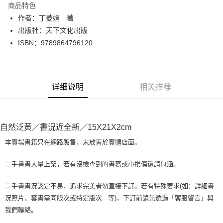
商品特色
Apple Pay
作者：丁菱娟 著
出版社：天下文化出版
街口支付
ISBN：9789864796120
悠遊付
Google Pay
详细说明
相关推荐
Plus PAY
大哥付你分期
相关说明
自然泛黃／書況近全新／15X21X2cm
【大哥付你分期使用说明】
AFTEE先享后付
1. 本服务由台湾大哥大提供，电信用户可立即使用无须另外申请。（限个人
本賣場書籍只在網路販售，未放置於實體店面。
月租型门号，不开放公司户及预付卡使用）
相关说明
2. 付款方式选择 “大哥付你分期”，订单成立后会自动跳转到大哥付的交易流
一、關於 AFTEE先享後付
二手書書大量上架，若有沒檢查到的書寫或小損傷還請包涵。
程，验证手机门号后，选择欲分期的期数、缴款截止日，确认付款后即完成
ATM付款
1. 於付款方式選擇AFTEE先享後付，將跳出AFTEE先享後付手機驗證視
交易。
窗。
3. 实际核准额度、可分期数及费用金额请依后续交易确认页面所载为准。
二手書書況認定不易，追求完美者勿直接下訂。若有特殊要求(如：詳細書
2. 進行簡訊驗證之後，即可完成結帳手續。
运送方式
4. 订单成立30分钟内，如未前往确认交易或遇审核未通过，订单将自动取
況照片、套書需同版次或特定版次...等)，下訂前請先透過「客服留言」與
3. 訂單確認後不需事先繳費，商品會配送至您的指定地址。
消。如遇 “转专审核”未通过状况，表示未达系统评分，恕无法说明评估内
4. 下訂完成後，您的手機會收到一封繳費通知簡訊，APP會員則會收到
我們聯絡。
全家取貨付款【書籍"本數"8本以上，建議使用中華郵政宅配包
容。
AFTEE APP推播通知。
【缴款方式说明】
裹】