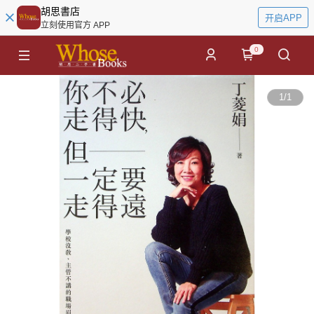
胡思書店
开启APP
立刻使用官方 APP
0
1
/
1