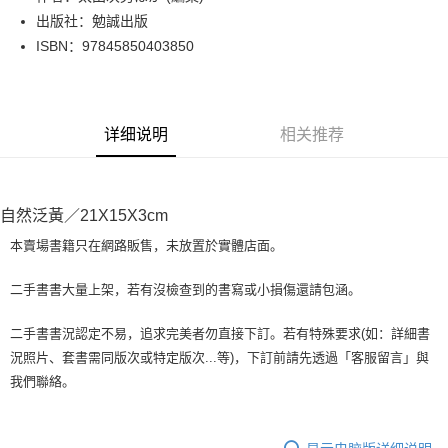
出版社：勉誠出版
街口支付
ISBN：97845850403850
悠遊付
Google Pay
详细说明
相关推荐
Plus PAY
大哥付你分期
相关说明
自然泛黃／21X15X3cm
【大哥付你分期使用说明】
AFTEE先享后付
1. 本服务由台湾大哥大提供，电信用户可立即使用无须另外申请。（限个人
本賣場書籍只在網路販售，未放置於實體店面。
月租型门号，不开放公司户及预付卡使用）
相关说明
2. 付款方式选择 “大哥付你分期”，订单成立后会自动跳转到大哥付的交易流
一、關於 AFTEE先享後付
二手書書大量上架，若有沒檢查到的書寫或小損傷還請包涵。
程，验证手机门号后，选择欲分期的期数、缴款截止日，确认付款后即完成
ATM付款
1. 於付款方式選擇AFTEE先享後付，將跳出AFTEE先享後付手機驗證視
交易。
窗。
3. 实际核准额度、可分期数及费用金额请依后续交易确认页面所载为准。
二手書書況認定不易，追求完美者勿直接下訂。若有特殊要求(如：詳細書
2. 進行簡訊驗證之後，即可完成結帳手續。
运送方式
4. 订单成立30分钟内，如未前往确认交易或遇审核未通过，订单将自动取
況照片、套書需同版次或特定版次...等)，下訂前請先透過「客服留言」與
3. 訂單確認後不需事先繳費，商品會配送至您的指定地址。
消。如遇 “转专审核”未通过状况，表示未达系统评分，恕无法说明评估内
4. 下訂完成後，您的手機會收到一封繳費通知簡訊，APP會員則會收到
我們聯絡。
全家取貨付款【書籍"本數"8本以上，建議使用中華郵政宅配包
容。
AFTEE APP推播通知。
【缴款方式说明】
裹】
5. 收到商品當下無需繳費，確認無誤後，請再利用繳費通知簡訊或AFTEE
1. 分期款项不并入电信账单，“大哥付你分期”于每月结算日后寄送缴费提醒
APP於四大便利商店‧ATM/網銀等方式進行付款。
每笔NT$65，满NT$499(含以上)免运费
短信。