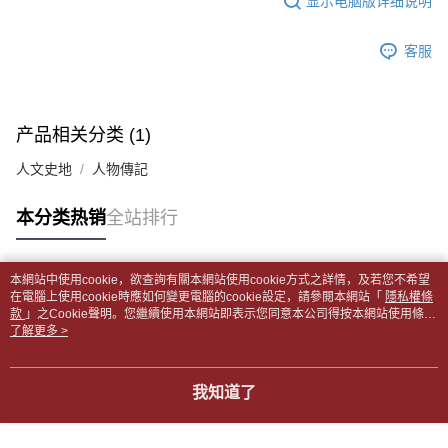
显示电脑版详细说明
2. 通过短信链接打开账单后，可选择 “超商条码／台湾大直营门市／银行转
請留意繳費期限為 14 天。唯有下載 AFTEE App 成為 AFTEE 會員者方能享
付款後全家取貨
账／街口支付／iPASS MONEY”等通路缴费。
有最長 45 天內付款之服務。
每笔NT$65，满NT$499(含以上)免运费
客服
【注意事项】
繳費期限，為商家向您請款的時間，再加上使用AFTEE可延長的天數所計算
1. 本服务系由 “台湾大哥大股份有限公司”所提供，让用户于交易时，得通过
7-11取貨付款【書籍"本數"8本以上，建議使用中華郵政宅配
出。使用AFTEE下訂可以延長您收到商品前的繳費天數，但無法保證一定能
本服务购买商品或服务，并由商店将买卖／分期付款买卖价金债权让与本公
夠在期限內收到商品(例如:預購商品或預計到貨時間較長者)。因此無論收到
包裹】
司后，依约使用本公司账单缴交账款。
商品與否，仍需要請您在AFTEE規定的時間內完成繳費。
产品相关分类 (1)
2. 基于同意付款使用 “大哥付你分期”之契约关系目的，商店将以您的个人资
每笔NT$65，满NT$688(含以上)免运费
料（包含姓名、电话或地址）提供予台湾大哥大进项收集、处理及利用，由
二、付款限制
人文史地
人物傳記
台湾大哥大与本人进行分期账单所需资料之确认、核对及更正。
付款後7-11取貨
1. 初次使用 AFTEE 時，將依認證結果及本公司審查結果，核予每個人不同
3. 完整用户服务条款，请详阅以下链接：
https://oppay.tw/userRule
之上限額度
每笔NT$65，满NT$688(含以上)免运费
本分类热销
全站排行
2. 結帳金額須大於NT$30
3. 目前僅支援台灣會員
中華郵政包裹
每笔NT$65，满NT$688(含以上)免运费
三、聲明條款
本網站中使用cookie，欲查詢有關本網站使用cookie方式之詳情，及若您不希望
「AFTEE先享後付」(下稱本服務)乃由恩沛科技股份有限公司(下稱 AFTEE )
热门标签
在電腦上使用cookie時應如何變更電腦的cookie設定，請參閱本網站「
隱私權條
中華郵政包裹(離島)
所提供，並由 AFTEE 向您收取款項。因使用本服務所須提供之個人資料(包
款
」之Cookie聲明。您繼續使用本網站即表示您同意本公司得按本網站使用條款
含但不限於訂購人姓名、電話，收件人姓名、電話、收件地址)，將交付予
每笔NT$65，满NT$688(含以上)免运费
之Cookie聲明使用cookie。
了解更多 >
AFTEE 於本服務必要服務範圍內運用。關於 AFTEE 對於個人資料之蒐集、
處理、利用，詳參 AFTEE 官網之『個人資料蒐集、處理及利用告知聲明』
士林門市自取(書送達簡訊通知)
（
https://aftee.tw/privacypolicy/
）。
我知道了
免运费
若款項超過繳費期限，將根據當次的金額加收年利率 16% 的逾期滯納金。
中華郵政【國際航空包裹】*收件人請填寫本名
未成年的使用者，請事先徵得法定代理人或監護人之同意方可使用
查看运费