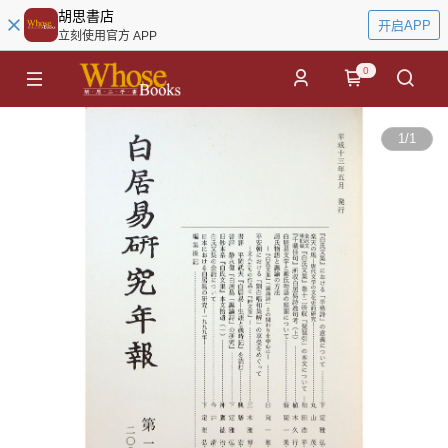
胡思書店
开启APP
立刻使用官方 APP
0
1
/
1