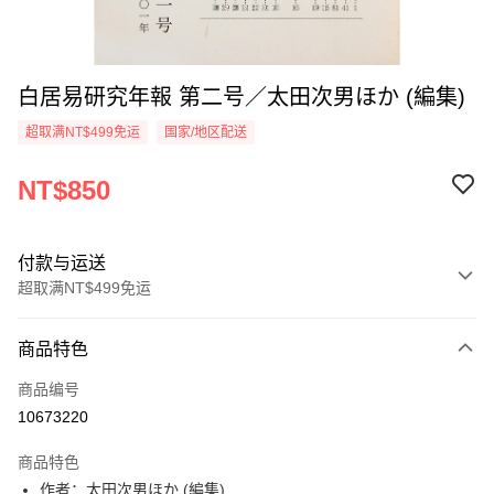
白居易研究年報 第二号／太田次男ほか (編集)
超取满NT$499免运
国家/地区配送
NT$850
付款与运送
超取满NT$499免运
付款方式
商品特色
信用卡一次付款
商品编号
超商取货付款
10673220
LINE Pay
商品特色
Apple Pay
作者：太田次男ほか (編集)