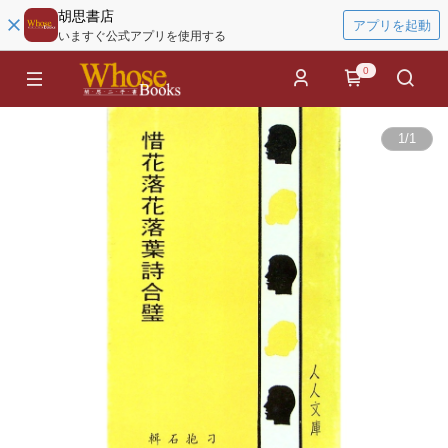
胡思書店
アプリを起動
いますぐ公式アプリを使用する
0
1
/
1