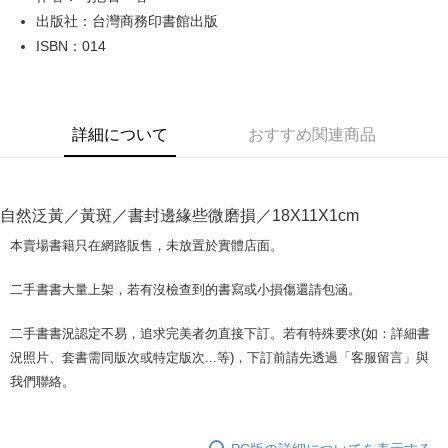
出版社：台灣商務印書館出版
JKOPAY
ISBN：014
Easy Wallet
Google Pay
詳細について
おすすめ関連商品
Plus Pay
OP Pay Later
説明
自然泛黃／黃斑／書封邊緣些微磨損／18X11X1cm
【OP Pay Later 使用説明】
AFTEE代金後払い
1. 本サービスは台湾大哥大によって提供され、台湾大哥大のユーザーは追
本賣場書籍只在網路販售，未放置於實體店面。
加の申請なしで即時に利用可能です。
説明
2. 支払い方法で「OP Pay Later」を選択すると、注文が成立した後に自動
一、 AFTEE代金後払いについて
二手書書大量上架，若有沒檢查到的書寫或小損傷還請包涵。
的に OP Pay Later の取引プロセスに移行し、携帯番号を確認後、分割払
ATM払い
1.お支払い方法でAFTEE代金後払いを選択すると、携帯電話認証ウィンド
いの回数や支払い期限を選択し、支払いを確認すると取引が完了します。
ウが表示されます。
3. 実際の承認額、分割回数および費用については、後続の取引確認ページ
二手書書況認定不易，追求完美者勿直接下訂。若有特殊要求(如：詳細書
2.SMSで認証してお支払い手続を進めてください。
配送方法
を基準とします。
3.注文するときのお支払いは不要です。商品はご指定の住所に配送されま
況照片、套書需同版次或特定版次...等)，下訂前請先透過「客服留言」與
4. 注文成立後30分以内に確認取引を行わない場合や審査が通過しない場
す。
全家取貨付款【書籍"本數"8本以上，建議使用中華郵政宅配包
我們聯絡。
合、注文は自動的にキャンセルされます。「転専審査」に未通過の状況が
4.ご注文が完了すると、携帯に支払い通知のSMSが届きます。アプリ会員
発生した場合は、システムの評価基準に達していないことを意味し、評価
裹】
の場合は、AFTEE アプリプッシュ通知が届きます。
内容についての説明はいたしかねます。
5.商品受け取り時のお支払いは不要です。商品を確かめてから、SMSまた
配送毎にNT$65、NT$499以上で送料無料
はアプリの通知に従って、4大コンビニ、またはATM/オンラインバンキン