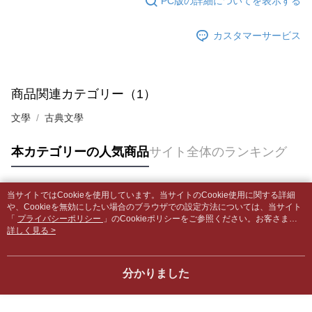
PC版の詳細についてを表示する
グでお支払いください。
付款後全家取貨
【支払い方法の説明】
1. 分割払いの金額は電信請求書に統合されず、「OP Pay Later」は毎月の
配送毎にNT$65、NT$499以上で送料無料
カスタマーサービス
代金納付期限は最短で 14 日以内ですので、ご注意ください。AFTEE アプ
締め日後に支払いリマインダーのSMSを送信します。
リをダウンロードして AFTEE 会員になるとお支払い期限を最長 45 日以内
2. SMSのリンクを通じて請求書を開いた後、「コンビニバーコード／台湾
7-11取貨付款【書籍"本數"8本以上，建議使用中華郵政宅配
まで延長できます。
大直営店舗／銀行振込／街口支払い／iPASS MONEY」などのチャネルで
包裹】
支払いを選択できます。
お支払期限は、ショップが請求した期日と、AFTEEで延長できる日数をも
商品関連カテゴリー（1）
配送毎にNT$65、NT$688以上で送料無料
とに計算されます。AFTEEで注文すると、商品を受け取るまで支払い期限
【注意事項】
を延長できますが、商品を期限内に受け取れない場合があります（例：予
文學
古典文學
1. 本サービスは「台湾大哥大株式会社」（以下「当社」といいます）によ
付款後7-11取貨
約商品や商品到着日が比較的遅い商品）。そのため、商品到着の有無に関
って提供され、ユーザーが取引時に本サービスを通じて商品やサービスを
わらず、AFTEEで指定された期限内にお支払いください。
配送毎にNT$65、NT$688以上で送料無料
購入できるようにし、店舗が売買／分割払い売買の債権を当社に譲渡した
本カテゴリーの人気商品
サイト全体のランキング
後、契約に基づいて当社の請求書で帳款を支払うことになります。
二、支払い限度額
中華郵政包裹
2. 「OP Pay Later」を利用する契約関係の目的から、店舗はあなたの個人
1.初回 AFTEEを ご利用の際に、認証結果及び当社の審査の結果に基づ
情報（名前、電話または住所を含む）を台湾大哥大に提供し、収集、処理
配送毎にNT$65、NT$688以上で送料無料
き、限度額が設定されます。
および利用するために、当社があなた本人と分割請求書に必要な情報の確
当サイトではCookieを使用しています。当サイトのCookie使用に関する詳細
2.決済金額は最低NT$20です。
人気タグ
認、照合および修正を行います。
や、Cookieを無効にしたい場合のブラウザでの設定方法については、当サイト
中華郵政包裹(離島)
3.現在、台湾の会員のみご利用いただけます。
3. 完全なユーザーサービス規約については、以下のリンクを参照してくだ
「
プライバシーポリシー
」のCookieポリシーをご参照ください。お客さま
配送毎にNT$65、NT$688以上で送料無料
が、当サイトを引き続き使用される場合、当社がサイト利用規約のCookieポリ
詳しく見る >
さい：
https://oppay.tw/userRule
三、利用規約「AFTEE代金後払い」（以下当サービスという）はネットプ
シーに基づいてCookieを使用することに同意したものとみなします。
ロテクションズ（以下 AFTEE という）が提供し、AFTEEが代金を徴収し
士林門市自取(書送達簡訊通知)
ます。当サービスご利用の際に提供しなければならない個人情報（注文者
送料無料
分かりました
の氏名、電話番号、受取人の氏名、電話番号、受取人住所を含むがこれに
限らない）は、AFTEEに渡され当サービスで必要な範囲内で利用されま
中華郵政【國際航空包裹】*收件人請填寫本名
送料を確認
す。AFTEEの個人情報の収集、処理、利用について、詳細はAFTEE公式ホ
ームページの『個人情報の収集、処理及び利用に関する声明』をご参照く