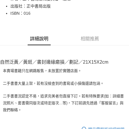
出版社：正中書局出版
街口支付
ISBN：016
悠遊付
Google Pay
詳細說明
相關推薦
全盈+PAY
大哥付你分期
相關說明
自然泛黃／黃斑／書封邊緣磨損／劃記／21X15X2cm
【大哥付你分期使用說明】
AFTEE先享後付
1.本服務由台灣大哥大提供，台灣大哥大用戶可立即使用無須另外申請。
本賣場書籍只在網路販售，未放置於實體店面。
2.付款方式選擇「大哥付你分期」，訂單成立後會自動跳轉到大哥付的交易
相關說明
流程，驗證手機門號後，選擇欲分期的期數、繳款截止日，確認付款後即完
【關於「AFTEE先享後付」】
二手書書大量上架，若有沒檢查到的書寫或小損傷還請包涵。
成交易。
ATM付款
AFTEE先享後付是「在收到商品之後才付款」的支付方式。 讓您購物簡單
3.實際核准額度、可分期數及費用金額請依後續交易確認頁面所載為準。
便利好安心！
4.訂單成立30分鐘內，如未前往確認交易或遇審核未通過，訂單將自動取
二手書書況認定不易，追求完美者勿直接下訂。若有特殊要求(如：詳細書
１．簡單：不需註冊會員、不需綁卡、不需儲值。
運送方式
消。如遇「轉專審核」未通過狀況，表示未達大哥付你分期系統評分，恕無
況照片、套書需同版次或特定版次...等)，下訂前請先透過「客服留言」與
２．便利：只要手機號碼，簡訊認證，即可結帳。
法說明評估內容。
３．安心：先確認商品／服務後，再付款。
我們聯絡。
全家取貨付款【書籍"本數"8本以上，建議使用中華郵政宅配包
【繳款方式說明】
1.分期款項不併入電信帳單，「大哥付你分期」於每月結算日後寄送繳費提
裹】
【「AFTEE先享後付」結帳流程】
醒簡訊。
１．於結帳方式選擇「AFTEE先享後付」後，將跳轉至「AFTEE先享後付」
每筆NT$65，滿NT$499(含以上)免運費
2.透過簡訊連結打開帳單後，可選擇「超商條碼／台灣大直營門市／銀行轉
結帳頁面，進行簡訊認證並確認金額後，即可完成結帳。