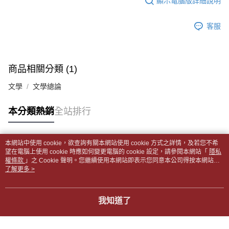
顯示電腦版詳細說明
帳／街口支付／iPASS MONEY」等通路繳費。
２．訂單成立數日內，您將收到繳費通知簡訊。
付款後全家取貨
３．收到繳費通知簡訊後14天內，點擊此簡訊中的連結，可透過四大超商／
【注意事項】
每筆NT$65，滿NT$499(含以上)免運費
客服
ATM／網路銀行／等多元方式進行付款，方視為交易完成。
1.本服務係由「台灣大哥大股份有限公司」（以下簡稱本公司）所提供，讓
※ 請注意：結帳手續完成當下不需立刻繳費，但若您需要取消訂單，請聯絡
用戶於交易時，得透過本服務購買商品或服務，並由商店將買賣／分期付款
7-11取貨付款【書籍"本數"8本以上，建議使用中華郵政宅配
購買商品的店家。未經商家同意取消之訂單仍視為有效，需透過AFTEE先享
買賣價金債權讓與本公司後，依約使用本公司帳單繳交帳款。
後付繳納相關費用。
包裹】
2.基於同意付款使用「大哥付你分期」之契約關係目的，商店將以您的個人
※ 交易是否成功請以「AFTEE先享後付 」之結帳頁面顯示為準，若有關於
商品相關分類 (1)
資料（包含姓名、電話或地址）提供予台灣大哥大進項蒐集、處理及利用，
每筆NT$65，滿NT$688(含以上)免運費
是否繳費成功／繳費後需取消欲退款等相關疑問，請聯繫「AFTEE先享後付
由本公司與您本人進行分期帳單所需資料之確認、核對及更正。
客戶支援中心」
https://netprotections.freshdesk.com/support/home
文學
文學總論
3.完整用戶服務條款，請詳閱以下連結：
https://oppay.tw/userRule
付款後7-11取貨
【注意事項】
每筆NT$65，滿NT$688(含以上)免運費
本分類熱銷
全站排行
１．透過由恩沛科技股份有限公司提供之「AFTEE先享後付」服務完成之交
易，需依本服務之必要範圍內提供個人資料，並將交易相關給付款項請求債
中華郵政包裹
權轉讓予恩沛科技股份有限公司。
每筆NT$65，滿NT$688(含以上)免運費
２．關於個人資料處理事宜，請瀏覽以下網址：
本網站中使用 cookie，欲查詢有關本網站使用 cookie 方式之詳情，及若您不希
https://aftee.tw/terms/#terms3
熱門標籤
望在電腦上使用 cookie 時應如何變更電腦的 cookie 設定，請參閱本網站「
隱私
中華郵政包裹(離島)
３．未成年的使用者請事先徵得法定代理人或監護人之同意方可使用
權條款
」之 Cookie 聲明。您繼續使用本網站即表示您同意本公司得按本網站使
「AFTEE先享後付」，若未經同意申辦者引起之損失，本公司不負相關責
每筆NT$65，滿NT$688(含以上)免運費
用條款之 Cookie 聲明使用 cookie。
了解更多 >
任。
４．使用「AFTEE先享後付」時，將依據個別帳號之用戶狀況，依本公司即
士林門市自取(書送達簡訊通知)
時審查核予不同之上限額度；若仍有額度不足之情形，本公司將視審查結果
我知道了
免運費
請求用戶進行身份認證。
５．嚴禁一人註冊多個帳號或使用他人資訊註冊。若發現惡意使用之情形，
中華郵政【國際航空包裹】*收件人請填寫本名
恩沛科技股份有限公司將有權停止該用戶之使用額度並採取法律行動。
查看運費