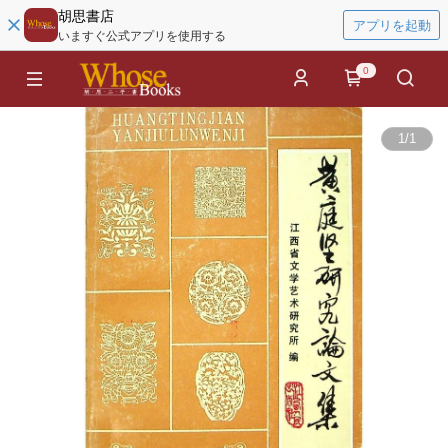
胡思書店
アプリを起動
いますぐ公式アプリを使用する
0
1
/
1