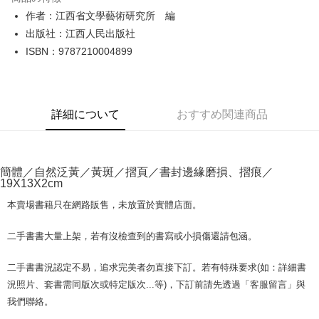
Apple Pay
作者：江西省文學藝術研究所 編
出版社：江西人民出版社
JKOPAY
ISBN：9787210004899
Easy Wallet
Google Pay
詳細について
おすすめ関連商品
Plus Pay
OP Pay Later
説明
簡體／自然泛黃／黃斑／摺頁／書封邊緣磨損、摺痕／
【OP Pay Later 使用説明】
19X13X2cm
AFTEE代金後払い
1. 本サービスは台湾大哥大によって提供され、台湾大哥大のユーザーは追
加の申請なしで即時に利用可能です。
説明
本賣場書籍只在網路販售，未放置於實體店面。
2. 支払い方法で「OP Pay Later」を選択すると、注文が成立した後に自動
一、 AFTEE代金後払いについて
的に OP Pay Later の取引プロセスに移行し、携帯番号を確認後、分割払
ATM払い
1.お支払い方法でAFTEE代金後払いを選択すると、携帯電話認証ウィンド
二手書書大量上架，若有沒檢查到的書寫或小損傷還請包涵。
いの回数や支払い期限を選択し、支払いを確認すると取引が完了します。
ウが表示されます。
3. 実際の承認額、分割回数および費用については、後続の取引確認ページ
2.SMSで認証してお支払い手続を進めてください。
配送方法
を基準とします。
二手書書況認定不易，追求完美者勿直接下訂。若有特殊要求(如：詳細書
3.注文するときのお支払いは不要です。商品はご指定の住所に配送されま
4. 注文成立後30分以内に確認取引を行わない場合や審査が通過しない場
況照片、套書需同版次或特定版次...等)，下訂前請先透過「客服留言」與
す。
全家取貨付款【書籍"本數"8本以上，建議使用中華郵政宅配包
合、注文は自動的にキャンセルされます。「転専審査」に未通過の状況が
4.ご注文が完了すると、携帯に支払い通知のSMSが届きます。アプリ会員
我們聯絡。
発生した場合は、システムの評価基準に達していないことを意味し、評価
裹】
の場合は、AFTEE アプリプッシュ通知が届きます。
内容についての説明はいたしかねます。