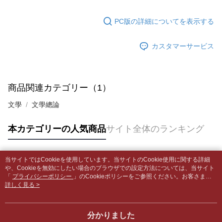
5.商品受け取り時のお支払いは不要です。商品を確かめてから、SMSまた
配送毎にNT$65、NT$499以上で送料無料
はアプリの通知に従って、4大コンビニ、またはATM/オンラインバンキン
グでお支払いください。
PC版の詳細についてを表示する
付款後全家取貨
【支払い方法の説明】
1. 分割払いの金額は電信請求書に統合されず、「OP Pay Later」は毎月の
配送毎にNT$65、NT$499以上で送料無料
代金納付期限は最短で 14 日以内ですので、ご注意ください。AFTEE アプ
締め日後に支払いリマインダーのSMSを送信します。
カスタマーサービス
リをダウンロードして AFTEE 会員になるとお支払い期限を最長 45 日以内
2. SMSのリンクを通じて請求書を開いた後、「コンビニバーコード／台湾
7-11取貨付款【書籍"本數"8本以上，建議使用中華郵政宅配
まで延長できます。
大直営店舗／銀行振込／街口支払い／iPASS MONEY」などのチャネルで
包裹】
支払いを選択できます。
お支払期限は、ショップが請求した期日と、AFTEEで延長できる日数をも
配送毎にNT$65、NT$688以上で送料無料
とに計算されます。AFTEEで注文すると、商品を受け取るまで支払い期限
商品関連カテゴリー（1）
【注意事項】
を延長できますが、商品を期限内に受け取れない場合があります（例：予
1. 本サービスは「台湾大哥大株式会社」（以下「当社」といいます）によ
付款後7-11取貨
約商品や商品到着日が比較的遅い商品）。そのため、商品到着の有無に関
文學
文學總論
って提供され、ユーザーが取引時に本サービスを通じて商品やサービスを
わらず、AFTEEで指定された期限内にお支払いください。
配送毎にNT$65、NT$688以上で送料無料
購入できるようにし、店舗が売買／分割払い売買の債権を当社に譲渡した
後、契約に基づいて当社の請求書で帳款を支払うことになります。
本カテゴリーの人気商品
サイト全体のランキング
二、支払い限度額
中華郵政包裹
2. 「OP Pay Later」を利用する契約関係の目的から、店舗はあなたの個人
1.初回 AFTEEを ご利用の際に、認証結果及び当社の審査の結果に基づ
情報（名前、電話または住所を含む）を台湾大哥大に提供し、収集、処理
配送毎にNT$65、NT$688以上で送料無料
き、限度額が設定されます。
および利用するために、当社があなた本人と分割請求書に必要な情報の確
2.決済金額は最低NT$20です。
認、照合および修正を行います。
当サイトではCookieを使用しています。当サイトのCookie使用に関する詳細
中華郵政包裹(離島)
3.現在、台湾の会員のみご利用いただけます。
人気タグ
や、Cookieを無効にしたい場合のブラウザでの設定方法については、当サイト
3. 完全なユーザーサービス規約については、以下のリンクを参照してくだ
配送毎にNT$65、NT$688以上で送料無料
「
プライバシーポリシー
」のCookieポリシーをご参照ください。お客さま
さい：
https://oppay.tw/userRule
三、利用規約「AFTEE代金後払い」（以下当サービスという）はネットプ
が、当サイトを引き続き使用される場合、当社がサイト利用規約のCookieポリ
詳しく見る >
ロテクションズ（以下 AFTEE という）が提供し、AFTEEが代金を徴収し
士林門市自取(書送達簡訊通知)
シーに基づいてCookieを使用することに同意したものとみなします。
ます。当サービスご利用の際に提供しなければならない個人情報（注文者
送料無料
の氏名、電話番号、受取人の氏名、電話番号、受取人住所を含むがこれに
分かりました
限らない）は、AFTEEに渡され当サービスで必要な範囲内で利用されま