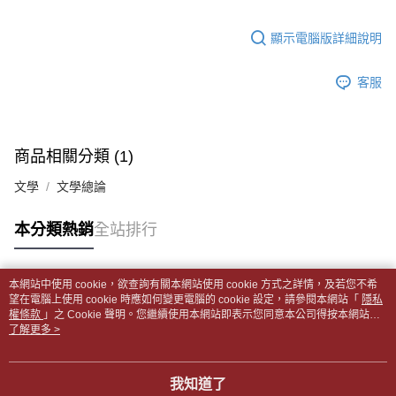
１．於結帳方式選擇「AFTEE先享後付」後，將跳轉至「AFTEE先享後付」
每筆NT$65，滿NT$499(含以上)免運費
2.透過簡訊連結打開帳單後，可選擇「超商條碼／台灣大直營門市／銀行轉
結帳頁面，進行簡訊認證並確認金額後，即可完成結帳。
帳／街口支付／iPASS MONEY」等通路繳費。
顯示電腦版詳細說明
２．訂單成立數日內，您將收到繳費通知簡訊。
付款後全家取貨
３．收到繳費通知簡訊後14天內，點擊此簡訊中的連結，可透過四大超商／
【注意事項】
每筆NT$65，滿NT$499(含以上)免運費
ATM／網路銀行／等多元方式進行付款，方視為交易完成。
1.本服務係由「台灣大哥大股份有限公司」（以下簡稱本公司）所提供，讓
客服
※ 請注意：結帳手續完成當下不需立刻繳費，但若您需要取消訂單，請聯絡
用戶於交易時，得透過本服務購買商品或服務，並由商店將買賣／分期付款
7-11取貨付款【書籍"本數"8本以上，建議使用中華郵政宅配
購買商品的店家。未經商家同意取消之訂單仍視為有效，需透過AFTEE先享
買賣價金債權讓與本公司後，依約使用本公司帳單繳交帳款。
後付繳納相關費用。
包裹】
2.基於同意付款使用「大哥付你分期」之契約關係目的，商店將以您的個人
※ 交易是否成功請以「AFTEE先享後付 」之結帳頁面顯示為準，若有關於
資料（包含姓名、電話或地址）提供予台灣大哥大進項蒐集、處理及利用，
每筆NT$65，滿NT$688(含以上)免運費
是否繳費成功／繳費後需取消欲退款等相關疑問，請聯繫「AFTEE先享後付
商品相關分類 (1)
由本公司與您本人進行分期帳單所需資料之確認、核對及更正。
客戶支援中心」
https://netprotections.freshdesk.com/support/home
3.完整用戶服務條款，請詳閱以下連結：
https://oppay.tw/userRule
付款後7-11取貨
文學
文學總論
【注意事項】
每筆NT$65，滿NT$688(含以上)免運費
１．透過由恩沛科技股份有限公司提供之「AFTEE先享後付」服務完成之交
本分類熱銷
全站排行
易，需依本服務之必要範圍內提供個人資料，並將交易相關給付款項請求債
中華郵政包裹
權轉讓予恩沛科技股份有限公司。
每筆NT$65，滿NT$688(含以上)免運費
２．關於個人資料處理事宜，請瀏覽以下網址：
https://aftee.tw/terms/#terms3
本網站中使用 cookie，欲查詢有關本網站使用 cookie 方式之詳情，及若您不希
中華郵政包裹(離島)
３．未成年的使用者請事先徵得法定代理人或監護人之同意方可使用
熱門標籤
望在電腦上使用 cookie 時應如何變更電腦的 cookie 設定，請參閱本網站「
隱私
「AFTEE先享後付」，若未經同意申辦者引起之損失，本公司不負相關責
權條款
每筆NT$65，滿NT$688(含以上)免運費
」之 Cookie 聲明。您繼續使用本網站即表示您同意本公司得按本網站使
任。
用條款之 Cookie 聲明使用 cookie。
了解更多 >
４．使用「AFTEE先享後付」時，將依據個別帳號之用戶狀況，依本公司即
士林門市自取(書送達簡訊通知)
時審查核予不同之上限額度；若仍有額度不足之情形，本公司將視審查結果
免運費
請求用戶進行身份認證。
我知道了
５．嚴禁一人註冊多個帳號或使用他人資訊註冊。若發現惡意使用之情形，