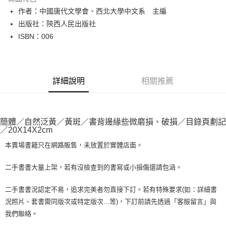
Apple Pay
作者：中國唐代文學會、西北大學中文系 主編
出版社：陝西人民出版社
街口支付
ISBN：006
悠遊付
Google Pay
詳細說明
相關推薦
全盈+PAY
大哥付你分期
相關說明
簡體／自然泛黃／黃斑／書背邊緣些微磨損、破損／目錄頁劃記
【大哥付你分期使用說明】
／20X14X2cm
AFTEE先享後付
1.本服務由台灣大哥大提供，台灣大哥大用戶可立即使用無須另外申請。
2.付款方式選擇「大哥付你分期」，訂單成立後會自動跳轉到大哥付的交易
本賣場書籍只在網路販售，未放置於實體店面。
相關說明
流程，驗證手機門號後，選擇欲分期的期數、繳款截止日，確認付款後即完
【關於「AFTEE先享後付」】
成交易。
ATM付款
AFTEE先享後付是「在收到商品之後才付款」的支付方式。 讓您購物簡單
二手書書大量上架，若有沒檢查到的書寫或小損傷還請包涵。
3.實際核准額度、可分期數及費用金額請依後續交易確認頁面所載為準。
便利好安心！
4.訂單成立30分鐘內，如未前往確認交易或遇審核未通過，訂單將自動取
１．簡單：不需註冊會員、不需綁卡、不需儲值。
運送方式
二手書書況認定不易，追求完美者勿直接下訂。若有特殊要求(如：詳細書
消。如遇「轉專審核」未通過狀況，表示未達大哥付你分期系統評分，恕無
２．便利：只要手機號碼，簡訊認證，即可結帳。
法說明評估內容。
況照片、套書需同版次或特定版次...等)，下訂前請先透過「客服留言」與
３．安心：先確認商品／服務後，再付款。
全家取貨付款【書籍"本數"8本以上，建議使用中華郵政宅配包
【繳款方式說明】
我們聯絡。
1.分期款項不併入電信帳單，「大哥付你分期」於每月結算日後寄送繳費提
裹】
【「AFTEE先享後付」結帳流程】
醒簡訊。