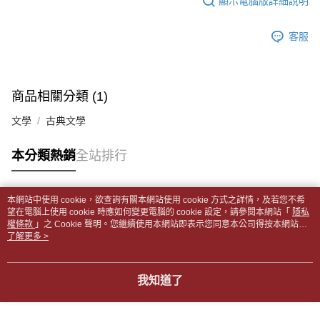
顯示電腦版詳細說明
帳／街口支付／iPASS MONEY」等通路繳費。
２．訂單成立數日內，您將收到繳費通知簡訊。
付款後全家取貨
３．收到繳費通知簡訊後14天內，點擊此簡訊中的連結，可透過四大超商／
【注意事項】
每筆NT$65，滿NT$499(含以上)免運費
客服
ATM／網路銀行／等多元方式進行付款，方視為交易完成。
1.本服務係由「台灣大哥大股份有限公司」（以下簡稱本公司）所提供，讓
※ 請注意：結帳手續完成當下不需立刻繳費，但若您需要取消訂單，請聯絡
用戶於交易時，得透過本服務購買商品或服務，並由商店將買賣／分期付款
7-11取貨付款【書籍"本數"8本以上，建議使用中華郵政宅配
購買商品的店家。未經商家同意取消之訂單仍視為有效，需透過AFTEE先享
買賣價金債權讓與本公司後，依約使用本公司帳單繳交帳款。
後付繳納相關費用。
包裹】
2.基於同意付款使用「大哥付你分期」之契約關係目的，商店將以您的個人
※ 交易是否成功請以「AFTEE先享後付 」之結帳頁面顯示為準，若有關於
商品相關分類 (1)
資料（包含姓名、電話或地址）提供予台灣大哥大進項蒐集、處理及利用，
每筆NT$65，滿NT$688(含以上)免運費
是否繳費成功／繳費後需取消欲退款等相關疑問，請聯繫「AFTEE先享後付
由本公司與您本人進行分期帳單所需資料之確認、核對及更正。
客戶支援中心」
https://netprotections.freshdesk.com/support/home
文學
古典文學
3.完整用戶服務條款，請詳閱以下連結：
https://oppay.tw/userRule
付款後7-11取貨
【注意事項】
每筆NT$65，滿NT$688(含以上)免運費
本分類熱銷
全站排行
１．透過由恩沛科技股份有限公司提供之「AFTEE先享後付」服務完成之交
易，需依本服務之必要範圍內提供個人資料，並將交易相關給付款項請求債
中華郵政包裹
權轉讓予恩沛科技股份有限公司。
每筆NT$65，滿NT$688(含以上)免運費
２．關於個人資料處理事宜，請瀏覽以下網址：
本網站中使用 cookie，欲查詢有關本網站使用 cookie 方式之詳情，及若您不希
https://aftee.tw/terms/#terms3
熱門標籤
望在電腦上使用 cookie 時應如何變更電腦的 cookie 設定，請參閱本網站「
隱私
中華郵政包裹(離島)
３．未成年的使用者請事先徵得法定代理人或監護人之同意方可使用
權條款
」之 Cookie 聲明。您繼續使用本網站即表示您同意本公司得按本網站使
「AFTEE先享後付」，若未經同意申辦者引起之損失，本公司不負相關責
每筆NT$65，滿NT$688(含以上)免運費
用條款之 Cookie 聲明使用 cookie。
了解更多 >
任。
４．使用「AFTEE先享後付」時，將依據個別帳號之用戶狀況，依本公司即
士林門市自取(書送達簡訊通知)
時審查核予不同之上限額度；若仍有額度不足之情形，本公司將視審查結果
我知道了
免運費
請求用戶進行身份認證。
５．嚴禁一人註冊多個帳號或使用他人資訊註冊。若發現惡意使用之情形，
中華郵政【國際航空包裹】*收件人請填寫本名
恩沛科技股份有限公司將有權停止該用戶之使用額度並採取法律行動。
查看運費