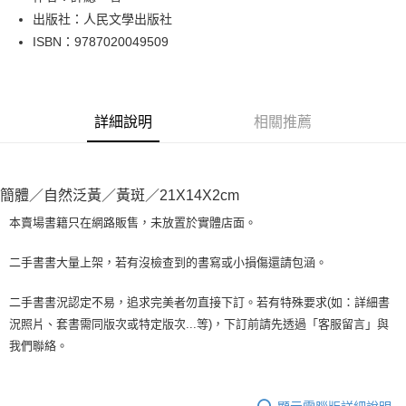
出版社：人民文學出版社
街口支付
ISBN：9787020049509
悠遊付
Google Pay
詳細說明
相關推薦
全盈+PAY
大哥付你分期
相關說明
簡體／自然泛黃／黃斑／21X14X2cm
【大哥付你分期使用說明】
AFTEE先享後付
1.本服務由台灣大哥大提供，台灣大哥大用戶可立即使用無須另外申請。
本賣場書籍只在網路販售，未放置於實體店面。
2.付款方式選擇「大哥付你分期」，訂單成立後會自動跳轉到大哥付的交易
相關說明
流程，驗證手機門號後，選擇欲分期的期數、繳款截止日，確認付款後即完
【關於「AFTEE先享後付」】
二手書書大量上架，若有沒檢查到的書寫或小損傷還請包涵。
成交易。
ATM付款
AFTEE先享後付是「在收到商品之後才付款」的支付方式。 讓您購物簡單
3.實際核准額度、可分期數及費用金額請依後續交易確認頁面所載為準。
便利好安心！
4.訂單成立30分鐘內，如未前往確認交易或遇審核未通過，訂單將自動取
二手書書況認定不易，追求完美者勿直接下訂。若有特殊要求(如：詳細書
１．簡單：不需註冊會員、不需綁卡、不需儲值。
運送方式
消。如遇「轉專審核」未通過狀況，表示未達大哥付你分期系統評分，恕無
況照片、套書需同版次或特定版次...等)，下訂前請先透過「客服留言」與
２．便利：只要手機號碼，簡訊認證，即可結帳。
法說明評估內容。
３．安心：先確認商品／服務後，再付款。
我們聯絡。
全家取貨付款【書籍"本數"8本以上，建議使用中華郵政宅配包
【繳款方式說明】
1.分期款項不併入電信帳單，「大哥付你分期」於每月結算日後寄送繳費提
裹】
【「AFTEE先享後付」結帳流程】
醒簡訊。
１．於結帳方式選擇「AFTEE先享後付」後，將跳轉至「AFTEE先享後付」
每筆NT$65，滿NT$499(含以上)免運費
2.透過簡訊連結打開帳單後，可選擇「超商條碼／台灣大直營門市／銀行轉
結帳頁面，進行簡訊認證並確認金額後，即可完成結帳。