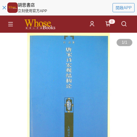
胡思書店
開啟APP
立刻使用官方APP
0
1
/
1