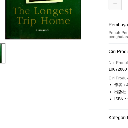
Pembaya
Penuh Pen
penghatar
Kaedah 
Ciri Prod
Kad Kredi
No. Produ
10672800
Pengambil
Ciri Produ
LINE Pay
作者：Jo
出版社：W
Apple Pay
ISBN：
JKOPAY
Easy Walle
Kategori 
Google Pa