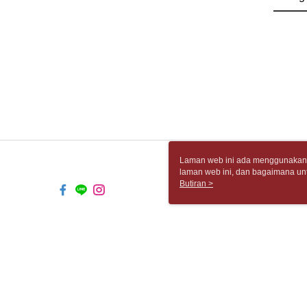
Laman web ini ada menggunakan k
laman web ini, dan bagaimana un
komputer anda, sila rujuk penera
Butiran >
ingin mengetahui secara terperin
komputer anda. Jika anda tidak m
TW-MWG1-66-206 Web2.0 Default 
© 2026 by 胡思書店