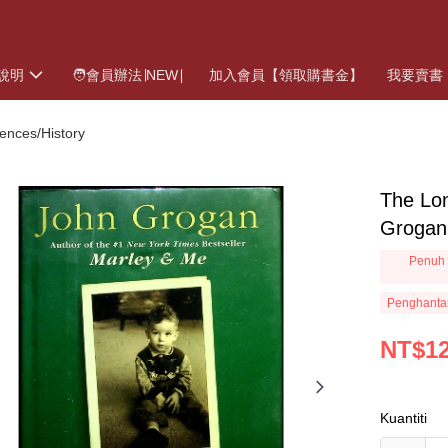
說明
🧑會員辦法∣NEW∣
加入會員【領取購書金】
我要賣書
ces/History
The Lo
Grogan
Penuh 
Penghanta
NT$1
Kuantiti