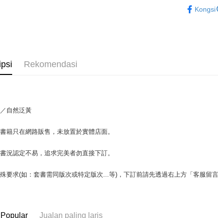
英文書Engl
Kongsi
Plus PAY
OP Pay La
Deskripsi
[Terma Pe
AFTEE
ipsi
Rekomendasi
Perkhidmat
Deskripsi
pengguna 
Pertama, 
Pemindah
Kemudian
Jika anda 
1. Dengan
akan menga
pengesaha
本／自然泛黃
Later sele
2. Anda b
Pilihan 
mudah alih
3. Tiada b
akhir pemb
dihantar k
場書籍只在網路販售，未放置於實體店面。
全家取貨付
pembayara
4. Setela
包裹】
manakala a
書書況認定不易，追求完美者勿直接下訂。
Had kredit
AFTEE.
NT$65/pes
yang diken
5. Tiada b
NT$499 at
pada hala
殊要求(如：套書需同版次或特定版次...等)，下訂前請先透過右上方「客服留
pembayara
dalam tal
付款後全
Jika trans
aplikasi A
dibuat, at
NT$65/pes
akan dibat
Sila ambil
NT$499 at
 Popular
Jualan paling laris
peringkat 