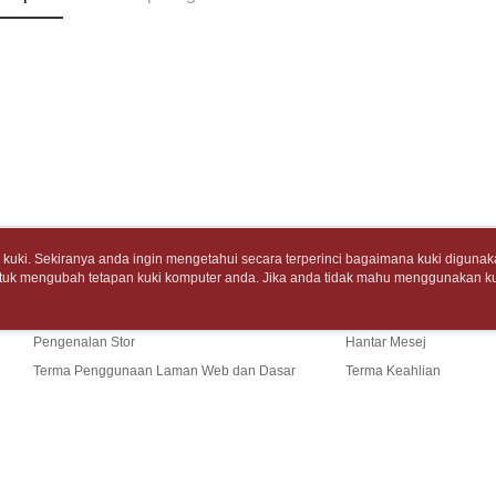
bagaimanap
tidak dipe
dan mendaf
7-11取
pembayara
[Arahan P
包裹】
Tempoh pe
NT$65/pes
Pembayaran
ditambah d
NT$688 at
berasingan
Anda bole
pembayaran
menerima 
付款後7-1
boleh men
Selepas me
produk pr
NT$65/pes
menyelesai
lebih lama
NT$688 at
kod bar ke
pembayara
JKOPay, a
pesanan.
中華郵政
uki. Sekiranya anda ingin mengetahui secara terperinci bagaimana kuki digunak
[Nota Pent
tuk mengubah tetapan kuki komputer anda. Jika anda tidak mahu menggunakan ku
Tentang Kami
Khidmat Pelangga
Kedua, Se
NT$65/pes
ngan mengenai kuki.
Dasar Privasi
Laman web ini ada menggunakan kuki. Sekiran
1. Jumlah 
Cerita Kami
Panduan Beli-Belah
NT$688 at
ci bagaimana kuki digunakan di laman web ini, dan bagaimana untuk mengubah te
Perkhidmata
NT$10,000.
ahu menggunakan kuki di komputer anda, sila rujuk penerangan mengenai kuki.
yang memb
berdasarka
Pengenalan Stor
Hantar Mesej
中華郵政包
melalui pe
2. Amaun p
Terma Penggunaan Laman Web dan Dasar
Terma Keahlian
pembelian
3. Pada ma
NT$65/pes
kepada Sy
Privasi
Hubungi Kami
NT$688 at
mengikut p
Ketiga, Sy
Perkhidma
士林門市自
Untuk meme
NP Taiwan
Sekiranya anda menerima panggi
penggunaa
akan meng
(TW)
Penghanta
Laman web ini p
peribadi a