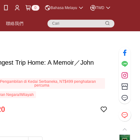
0
Bahasa Melayu
TWD
聯絡我們
ngest Trip Home: A Memoir／John
Pengambilan di Kedai Serbaneka, NT$499 penghataran
percuma
ran Negara/Wilayah
20