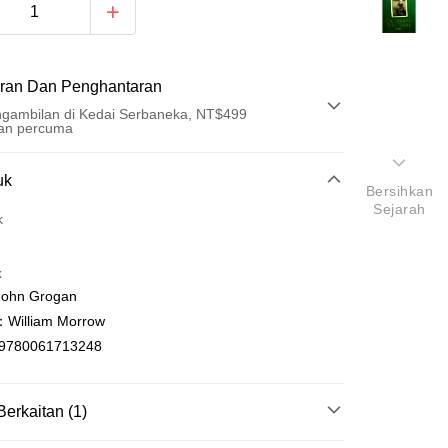
ran Dan Penghantaran
gambilan di Kedai Serbaneka, NT$499
an percuma
Pembayaran
uk
Bersihkan
Sejarah
t (Bayaran Penuh)
k
an di Kedai Serbaneka
k
hn Grogan
illiam Morrow
9780061713248
t
Berkaitan (1)
y