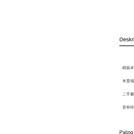
Deskr
精裝
本賣
二手
若有特
Paling