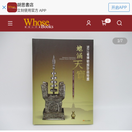
胡思書店
开启APP
立刻使用官方 APP
0
1
/
7