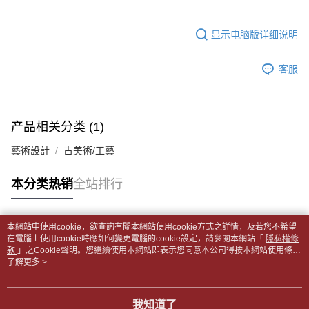
5. 收到商品當下無需繳費，確認無誤後，請再利用繳費通知簡訊或AFTEE
1. 分期款项不并入电信账单，“大哥付你分期”于每月结算日后寄送缴费提醒
APP於四大便利商店‧ATM/網銀等方式進行付款。
每笔NT$65，满NT$499(含以上)免运费
短信。
显示电脑版详细说明
2. 通过短信链接打开账单后，可选择 “超商条码／台湾大直营门市／银行转
請留意繳費期限為 14 天。唯有下載 AFTEE App 成為 AFTEE 會員者方能享
付款後全家取貨
账／街口支付／iPASS MONEY”等通路缴费。
有最長 45 天內付款之服務。
每笔NT$65，满NT$499(含以上)免运费
客服
【注意事项】
繳費期限，為商家向您請款的時間，再加上使用AFTEE可延長的天數所計算
1. 本服务系由 “台湾大哥大股份有限公司”所提供，让用户于交易时，得通过
7-11取貨付款【書籍"本數"8本以上，建議使用中華郵政宅配
出。使用AFTEE下訂可以延長您收到商品前的繳費天數，但無法保證一定能
本服务购买商品或服务，并由商店将买卖／分期付款买卖价金债权让与本公
夠在期限內收到商品(例如:預購商品或預計到貨時間較長者)。因此無論收到
包裹】
司后，依约使用本公司账单缴交账款。
商品與否，仍需要請您在AFTEE規定的時間內完成繳費。
2. 基于同意付款使用 “大哥付你分期”之契约关系目的，商店将以您的个人资
每笔NT$65，满NT$688(含以上)免运费
产品相关分类 (1)
料（包含姓名、电话或地址）提供予台湾大哥大进项收集、处理及利用，由
二、付款限制
台湾大哥大与本人进行分期账单所需资料之确认、核对及更正。
付款後7-11取貨
藝術設計
古美術/工藝
1. 初次使用 AFTEE 時，將依認證結果及本公司審查結果，核予每個人不同
3. 完整用户服务条款，请详阅以下链接：
https://oppay.tw/userRule
之上限額度
每笔NT$65，满NT$688(含以上)免运费
2. 結帳金額須大於NT$30
本分类热销
全站排行
3. 目前僅支援台灣會員
中華郵政包裹
每笔NT$65，满NT$688(含以上)免运费
三、聲明條款
「AFTEE先享後付」(下稱本服務)乃由恩沛科技股份有限公司(下稱 AFTEE )
本網站中使用cookie，欲查詢有關本網站使用cookie方式之詳情，及若您不希望
热门标签
中華郵政包裹(離島)
所提供，並由 AFTEE 向您收取款項。因使用本服務所須提供之個人資料(包
在電腦上使用cookie時應如何變更電腦的cookie設定，請參閱本網站「
隱私權條
款
含但不限於訂購人姓名、電話，收件人姓名、電話、收件地址)，將交付予
」之Cookie聲明。您繼續使用本網站即表示您同意本公司得按本網站使用條款
每笔NT$65，满NT$688(含以上)免运费
之Cookie聲明使用cookie。
了解更多 >
AFTEE 於本服務必要服務範圍內運用。關於 AFTEE 對於個人資料之蒐集、
處理、利用，詳參 AFTEE 官網之『個人資料蒐集、處理及利用告知聲明』
士林門市自取(書送達簡訊通知)
（
https://aftee.tw/privacypolicy/
）。
免运费
我知道了