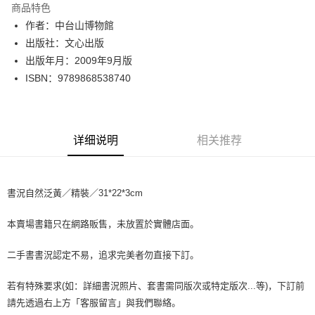
商品特色
Apple Pay
作者：中台山博物館
出版社：文心出版
街口支付
出版年月：2009年9月版
悠遊付
ISBN：9789868538740
Google Pay
Plus PAY
详细说明
相关推荐
大哥付你分期
相关说明
【大哥付你分期使用说明】
書況自然泛黃／精裝／31*22*3cm
AFTEE先享后付
1. 本服务由台湾大哥大提供，电信用户可立即使用无须另外申请。（限个人
月租型门号，不开放公司户及预付卡使用）
相关说明
2. 付款方式选择 “大哥付你分期”，订单成立后会自动跳转到大哥付的交易流
本賣場書籍只在網路販售，未放置於實體店面。
一、關於 AFTEE先享後付
程，验证手机门号后，选择欲分期的期数、缴款截止日，确认付款后即完成
ATM付款
1. 於付款方式選擇AFTEE先享後付，將跳出AFTEE先享後付手機驗證視
交易。
窗。
二手書書況認定不易，追求完美者勿直接下訂。
3. 实际核准额度、可分期数及费用金额请依后续交易确认页面所载为准。
2. 進行簡訊驗證之後，即可完成結帳手續。
运送方式
4. 订单成立30分钟内，如未前往确认交易或遇审核未通过，订单将自动取
3. 訂單確認後不需事先繳費，商品會配送至您的指定地址。
若有特殊要求(如：詳細書況照片、套書需同版次或特定版次...等)，下訂前
消。如遇 “转专审核”未通过状况，表示未达系统评分，恕无法说明评估内
4. 下訂完成後，您的手機會收到一封繳費通知簡訊，APP會員則會收到
全家取貨付款【書籍"本數"8本以上，建議使用中華郵政宅配包
容。
請先透過右上方「客服留言」與我們聯絡。
AFTEE APP推播通知。
【缴款方式说明】
裹】