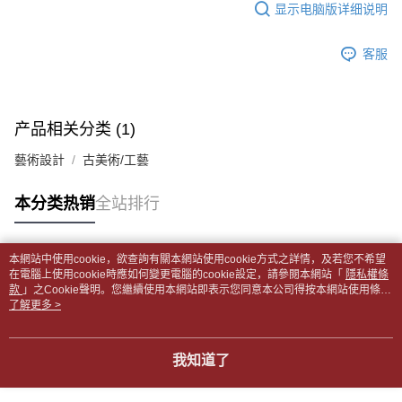
显示电脑版详细说明
2. 通过短信链接打开账单后，可选择 “超商条码／台湾大直营门市／银行转
請留意繳費期限為 14 天。唯有下載 AFTEE App 成為 AFTEE 會員者方能享
付款後全家取貨
账／街口支付／iPASS MONEY”等通路缴费。
有最長 45 天內付款之服務。
每笔NT$65，满NT$499(含以上)免运费
客服
【注意事项】
繳費期限，為商家向您請款的時間，再加上使用AFTEE可延長的天數所計算
1. 本服务系由 “台湾大哥大股份有限公司”所提供，让用户于交易时，得通过
7-11取貨付款【書籍"本數"8本以上，建議使用中華郵政宅配
出。使用AFTEE下訂可以延長您收到商品前的繳費天數，但無法保證一定能
本服务购买商品或服务，并由商店将买卖／分期付款买卖价金债权让与本公
夠在期限內收到商品(例如:預購商品或預計到貨時間較長者)。因此無論收到
包裹】
司后，依约使用本公司账单缴交账款。
商品與否，仍需要請您在AFTEE規定的時間內完成繳費。
2. 基于同意付款使用 “大哥付你分期”之契约关系目的，商店将以您的个人资
每笔NT$65，满NT$688(含以上)免运费
产品相关分类 (1)
料（包含姓名、电话或地址）提供予台湾大哥大进项收集、处理及利用，由
二、付款限制
台湾大哥大与本人进行分期账单所需资料之确认、核对及更正。
付款後7-11取貨
藝術設計
古美術/工藝
1. 初次使用 AFTEE 時，將依認證結果及本公司審查結果，核予每個人不同
3. 完整用户服务条款，请详阅以下链接：
https://oppay.tw/userRule
之上限額度
每笔NT$65，满NT$688(含以上)免运费
2. 結帳金額須大於NT$30
本分类热销
全站排行
3. 目前僅支援台灣會員
中華郵政包裹
每笔NT$65，满NT$688(含以上)免运费
三、聲明條款
「AFTEE先享後付」(下稱本服務)乃由恩沛科技股份有限公司(下稱 AFTEE )
本網站中使用cookie，欲查詢有關本網站使用cookie方式之詳情，及若您不希望
热门标签
中華郵政包裹(離島)
所提供，並由 AFTEE 向您收取款項。因使用本服務所須提供之個人資料(包
在電腦上使用cookie時應如何變更電腦的cookie設定，請參閱本網站「
隱私權條
款
含但不限於訂購人姓名、電話，收件人姓名、電話、收件地址)，將交付予
」之Cookie聲明。您繼續使用本網站即表示您同意本公司得按本網站使用條款
每笔NT$65，满NT$688(含以上)免运费
之Cookie聲明使用cookie。
了解更多 >
AFTEE 於本服務必要服務範圍內運用。關於 AFTEE 對於個人資料之蒐集、
處理、利用，詳參 AFTEE 官網之『個人資料蒐集、處理及利用告知聲明』
士林門市自取(書送達簡訊通知)
（
https://aftee.tw/privacypolicy/
）。
免运费
我知道了
若款項超過繳費期限，將根據當次的金額加收年利率 16% 的逾期滯納金。
中華郵政【國際航空包裹】*收件人請填寫本名
未成年的使用者，請事先徵得法定代理人或監護人之同意方可使用
查看运费