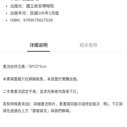
出版社：國立故宮博物院
街口支付
出版年月：民國105年1月版
悠遊付
ISBN：9789575627539
Google Pay
Plus PAY
详细说明
相关推荐
大哥付你分期
相关说明
【大哥付你分期使用说明】
書況自然泛黃／30*22*2cm
AFTEE先享后付
1. 本服务由台湾大哥大提供，电信用户可立即使用无须另外申请。（限个人
月租型门号，不开放公司户及预付卡使用）
相关说明
2. 付款方式选择 “大哥付你分期”，订单成立后会自动跳转到大哥付的交易流
本賣場書籍只在網路販售，未放置於實體店面。
一、關於 AFTEE先享後付
程，验证手机门号后，选择欲分期的期数、缴款截止日，确认付款后即完成
ATM付款
1. 於付款方式選擇AFTEE先享後付，將跳出AFTEE先享後付手機驗證視
交易。
窗。
二手書書況認定不易，追求完美者勿直接下訂。
3. 实际核准额度、可分期数及费用金额请依后续交易确认页面所载为准。
2. 進行簡訊驗證之後，即可完成結帳手續。
运送方式
4. 订单成立30分钟内，如未前往确认交易或遇审核未通过，订单将自动取
3. 訂單確認後不需事先繳費，商品會配送至您的指定地址。
若有特殊要求(如：詳細書況照片、套書需同版次或特定版次...等)，下訂前
消。如遇 “转专审核”未通过状况，表示未达系统评分，恕无法说明评估内
4. 下訂完成後，您的手機會收到一封繳費通知簡訊，APP會員則會收到
全家取貨付款【書籍"本數"8本以上，建議使用中華郵政宅配包
容。
請先透過右上方「客服留言」與我們聯絡。
AFTEE APP推播通知。
【缴款方式说明】
裹】
5. 收到商品當下無需繳費，確認無誤後，請再利用繳費通知簡訊或AFTEE
1. 分期款项不并入电信账单，“大哥付你分期”于每月结算日后寄送缴费提醒
APP於四大便利商店‧ATM/網銀等方式進行付款。
每笔NT$65，满NT$499(含以上)免运费
短信。