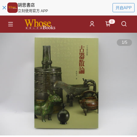
胡思書店
开启APP
立刻使用官方 APP
0
1
/
5