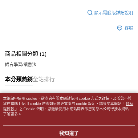
【「AFTEE先享後付」結帳流程】
醒簡訊。
１．於結帳方式選擇「AFTEE先享後付」後，將跳轉至「AFTEE先享後付」
每筆NT$65，滿NT$499(含以上)免運費
2.透過簡訊連結打開帳單後，可選擇「超商條碼／台灣大直營門市／銀行轉
結帳頁面，進行簡訊認證並確認金額後，即可完成結帳。
顯示電腦版詳細說明
帳／街口支付／iPASS MONEY」等通路繳費。
２．訂單成立數日內，您將收到繳費通知簡訊。
付款後全家取貨
３．收到繳費通知簡訊後14天內，點擊此簡訊中的連結，可透過四大超商／
【注意事項】
每筆NT$65，滿NT$499(含以上)免運費
客服
ATM／網路銀行／等多元方式進行付款，方視為交易完成。
1.本服務係由「台灣大哥大股份有限公司」（以下簡稱本公司）所提供，讓
※ 請注意：結帳手續完成當下不需立刻繳費，但若您需要取消訂單，請聯絡
用戶於交易時，得透過本服務購買商品或服務，並由商店將買賣／分期付款
7-11取貨付款【書籍"本數"8本以上，建議使用中華郵政宅配
購買商品的店家。未經商家同意取消之訂單仍視為有效，需透過AFTEE先享
買賣價金債權讓與本公司後，依約使用本公司帳單繳交帳款。
後付繳納相關費用。
包裹】
2.基於同意付款使用「大哥付你分期」之契約關係目的，商店將以您的個人
※ 交易是否成功請以「AFTEE先享後付 」之結帳頁面顯示為準，若有關於
商品相關分類 (1)
資料（包含姓名、電話或地址）提供予台灣大哥大進項蒐集、處理及利用，
每筆NT$65，滿NT$688(含以上)免運費
是否繳費成功／繳費後需取消欲退款等相關疑問，請聯繫「AFTEE先享後付
由本公司與您本人進行分期帳單所需資料之確認、核對及更正。
客戶支援中心」
https://netprotections.freshdesk.com/support/home
語言學習/讀書法
3.完整用戶服務條款，請詳閱以下連結：
https://oppay.tw/userRule
付款後7-11取貨
【注意事項】
每筆NT$65，滿NT$688(含以上)免運費
本分類熱銷
全站排行
１．透過由恩沛科技股份有限公司提供之「AFTEE先享後付」服務完成之交
易，需依本服務之必要範圍內提供個人資料，並將交易相關給付款項請求債
中華郵政包裹
權轉讓予恩沛科技股份有限公司。
每筆NT$65，滿NT$688(含以上)免運費
２．關於個人資料處理事宜，請瀏覽以下網址：
本網站中使用 cookie，欲查詢有關本網站使用 cookie 方式之詳情，及若您不希
https://aftee.tw/terms/#terms3
熱門標籤
望在電腦上使用 cookie 時應如何變更電腦的 cookie 設定，請參閱本網站「
隱私
中華郵政包裹(離島)
３．未成年的使用者請事先徵得法定代理人或監護人之同意方可使用
權條款
」之 Cookie 聲明。您繼續使用本網站即表示您同意本公司得按本網站使
「AFTEE先享後付」，若未經同意申辦者引起之損失，本公司不負相關責
每筆NT$65，滿NT$688(含以上)免運費
用條款之 Cookie 聲明使用 cookie。
了解更多 >
任。
４．使用「AFTEE先享後付」時，將依據個別帳號之用戶狀況，依本公司即
士林門市自取(書送達簡訊通知)
時審查核予不同之上限額度；若仍有額度不足之情形，本公司將視審查結果
我知道了
免運費
請求用戶進行身份認證。