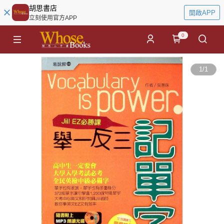
胡思書店
開啟APP
立刻使用官方APP
0
1
/
1