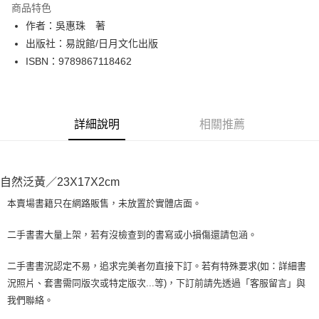
商品特色
Apple Pay
作者：吳惠珠 著
出版社：易說館/日月文化出版
街口支付
ISBN：9789867118462
悠遊付
Google Pay
詳細說明
相關推薦
全盈+PAY
大哥付你分期
相關說明
自然泛黃／23X17X2cm
【大哥付你分期使用說明】
AFTEE先享後付
1.本服務由台灣大哥大提供，台灣大哥大用戶可立即使用無須另外申請。
本賣場書籍只在網路販售，未放置於實體店面。
2.付款方式選擇「大哥付你分期」，訂單成立後會自動跳轉到大哥付的交易
相關說明
流程，驗證手機門號後，選擇欲分期的期數、繳款截止日，確認付款後即完
【關於「AFTEE先享後付」】
二手書書大量上架，若有沒檢查到的書寫或小損傷還請包涵。
成交易。
ATM付款
AFTEE先享後付是「在收到商品之後才付款」的支付方式。 讓您購物簡單
3.實際核准額度、可分期數及費用金額請依後續交易確認頁面所載為準。
便利好安心！
4.訂單成立30分鐘內，如未前往確認交易或遇審核未通過，訂單將自動取
二手書書況認定不易，追求完美者勿直接下訂。若有特殊要求(如：詳細書
１．簡單：不需註冊會員、不需綁卡、不需儲值。
運送方式
消。如遇「轉專審核」未通過狀況，表示未達大哥付你分期系統評分，恕無
況照片、套書需同版次或特定版次...等)，下訂前請先透過「客服留言」與
２．便利：只要手機號碼，簡訊認證，即可結帳。
法說明評估內容。
３．安心：先確認商品／服務後，再付款。
我們聯絡。
全家取貨付款【書籍"本數"8本以上，建議使用中華郵政宅配包
【繳款方式說明】
1.分期款項不併入電信帳單，「大哥付你分期」於每月結算日後寄送繳費提
裹】