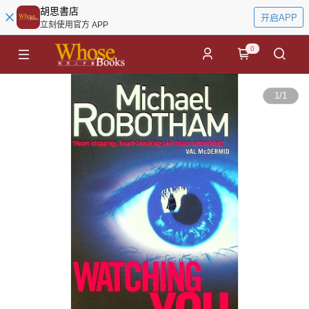
胡思書店
开启APP
立刻使用官方 APP
0
1
/
1