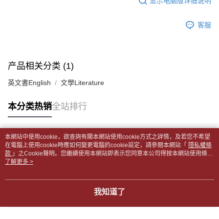
显示电脑版详细说明
2. 通过短信链接打开账单后，可选择 “超商条码／台湾大直营门市／银行转
請留意繳費期限為 14 天。唯有下載 AFTEE App 成為 AFTEE 會員者方能享
付款後全家取貨
账／街口支付／iPASS MONEY”等通路缴费。
有最長 45 天內付款之服務。
每笔NT$65，满NT$499(含以上)免运费
客服
【注意事项】
繳費期限，為商家向您請款的時間，再加上使用AFTEE可延長的天數所計算
1. 本服务系由 “台湾大哥大股份有限公司”所提供，让用户于交易时，得通过
7-11取貨付款【書籍"本數"8本以上，建議使用中華郵政宅配
出。使用AFTEE下訂可以延長您收到商品前的繳費天數，但無法保證一定能
本服务购买商品或服务，并由商店将买卖／分期付款买卖价金债权让与本公
夠在期限內收到商品(例如:預購商品或預計到貨時間較長者)。因此無論收到
包裹】
司后，依约使用本公司账单缴交账款。
商品與否，仍需要請您在AFTEE規定的時間內完成繳費。
产品相关分类 (1)
2. 基于同意付款使用 “大哥付你分期”之契约关系目的，商店将以您的个人资
每笔NT$65，满NT$688(含以上)免运费
料（包含姓名、电话或地址）提供予台湾大哥大进项收集、处理及利用，由
二、付款限制
英文書English
文學Literature
台湾大哥大与本人进行分期账单所需资料之确认、核对及更正。
付款後7-11取貨
1. 初次使用 AFTEE 時，將依認證結果及本公司審查結果，核予每個人不同
3. 完整用户服务条款，请详阅以下链接：
https://oppay.tw/userRule
之上限額度
每笔NT$65，满NT$688(含以上)免运费
本分类热销
全站排行
2. 結帳金額須大於NT$30
3. 目前僅支援台灣會員
中華郵政包裹
每笔NT$65，满NT$688(含以上)免运费
三、聲明條款
本網站中使用cookie，欲查詢有關本網站使用cookie方式之詳情，及若您不希望
「AFTEE先享後付」(下稱本服務)乃由恩沛科技股份有限公司(下稱 AFTEE )
热门标签
在電腦上使用cookie時應如何變更電腦的cookie設定，請參閱本網站「
隱私權條
中華郵政包裹(離島)
所提供，並由 AFTEE 向您收取款項。因使用本服務所須提供之個人資料(包
款
」之Cookie聲明。您繼續使用本網站即表示您同意本公司得按本網站使用條款
含但不限於訂購人姓名、電話，收件人姓名、電話、收件地址)，將交付予
每笔NT$65，满NT$688(含以上)免运费
之Cookie聲明使用cookie。
了解更多 >
AFTEE 於本服務必要服務範圍內運用。關於 AFTEE 對於個人資料之蒐集、
處理、利用，詳參 AFTEE 官網之『個人資料蒐集、處理及利用告知聲明』
士林門市自取(書送達簡訊通知)
（
https://aftee.tw/privacypolicy/
）。
我知道了
免运费
若款項超過繳費期限，將根據當次的金額加收年利率 16% 的逾期滯納金。
中華郵政【國際航空包裹】*收件人請填寫本名
未成年的使用者，請事先徵得法定代理人或監護人之同意方可使用
查看运费