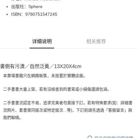
出版社：Sphere
街口支付
ISBN：9780751547245
悠遊付
Google Pay
详细说明
相关推荐
Plus PAY
大哥付你分期
相关说明
書側有污漬／自然泛黃／13X20X4cm
【大哥付你分期使用说明】
AFTEE先享后付
1. 本服务由台湾大哥大提供，电信用户可立即使用无须另外申请。（限个人
本賣場書籍只在網路販售，未放置於實體店面。
月租型门号，不开放公司户及预付卡使用）
相关说明
2. 付款方式选择 “大哥付你分期”，订单成立后会自动跳转到大哥付的交易流
一、關於 AFTEE先享後付
二手書書大量上架，若有沒檢查到的書寫或小損傷還請包涵。
程，验证手机门号后，选择欲分期的期数、缴款截止日，确认付款后即完成
ATM付款
1. 於付款方式選擇AFTEE先享後付，將跳出AFTEE先享後付手機驗證視
交易。
窗。
3. 实际核准额度、可分期数及费用金额请依后续交易确认页面所载为准。
二手書書況認定不易，追求完美者勿直接下訂。若有特殊要求(如：詳細書
2. 進行簡訊驗證之後，即可完成結帳手續。
运送方式
4. 订单成立30分钟内，如未前往确认交易或遇审核未通过，订单将自动取
況照片、套書需同版次或特定版次...等)，下訂前請先透過「客服留言」與
3. 訂單確認後不需事先繳費，商品會配送至您的指定地址。
消。如遇 “转专审核”未通过状况，表示未达系统评分，恕无法说明评估内
4. 下訂完成後，您的手機會收到一封繳費通知簡訊，APP會員則會收到
我們聯絡。
全家取貨付款【書籍"本數"8本以上，建議使用中華郵政宅配包
容。
AFTEE APP推播通知。
【缴款方式说明】
裹】
5. 收到商品當下無需繳費，確認無誤後，請再利用繳費通知簡訊或AFTEE
1. 分期款项不并入电信账单，“大哥付你分期”于每月结算日后寄送缴费提醒
APP於四大便利商店‧ATM/網銀等方式進行付款。
每笔NT$65，满NT$499(含以上)免运费
短信。