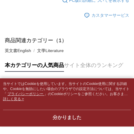
PC版の詳細についてを表示する
グでお支払いください。
付款後全家取貨
【支払い方法の説明】
1. 分割払いの金額は電信請求書に統合されず、「OP Pay Later」は毎月の
配送毎にNT$65、NT$499以上で送料無料
カスタマーサービス
代金納付期限は最短で 14 日以内ですので、ご注意ください。AFTEE アプ
締め日後に支払いリマインダーのSMSを送信します。
リをダウンロードして AFTEE 会員になるとお支払い期限を最長 45 日以内
2. SMSのリンクを通じて請求書を開いた後、「コンビニバーコード／台湾
7-11取貨付款【書籍"本數"8本以上，建議使用中華郵政宅配
まで延長できます。
大直営店舗／銀行振込／街口支払い／iPASS MONEY」などのチャネルで
包裹】
支払いを選択できます。
お支払期限は、ショップが請求した期日と、AFTEEで延長できる日数をも
商品関連カテゴリー（1）
配送毎にNT$65、NT$688以上で送料無料
とに計算されます。AFTEEで注文すると、商品を受け取るまで支払い期限
【注意事項】
を延長できますが、商品を期限内に受け取れない場合があります（例：予
英文書English
文學Literature
1. 本サービスは「台湾大哥大株式会社」（以下「当社」といいます）によ
付款後7-11取貨
約商品や商品到着日が比較的遅い商品）。そのため、商品到着の有無に関
って提供され、ユーザーが取引時に本サービスを通じて商品やサービスを
わらず、AFTEEで指定された期限内にお支払いください。
配送毎にNT$65、NT$688以上で送料無料
購入できるようにし、店舗が売買／分割払い売買の債権を当社に譲渡した
本カテゴリーの人気商品
サイト全体のランキング
後、契約に基づいて当社の請求書で帳款を支払うことになります。
二、支払い限度額
中華郵政包裹
2. 「OP Pay Later」を利用する契約関係の目的から、店舗はあなたの個人
1.初回 AFTEEを ご利用の際に、認証結果及び当社の審査の結果に基づ
情報（名前、電話または住所を含む）を台湾大哥大に提供し、収集、処理
配送毎にNT$65、NT$688以上で送料無料
き、限度額が設定されます。
および利用するために、当社があなた本人と分割請求書に必要な情報の確
当サイトではCookieを使用しています。当サイトのCookie使用に関する詳細
2.決済金額は最低NT$20です。
人気タグ
認、照合および修正を行います。
や、Cookieを無効にしたい場合のブラウザでの設定方法については、当サイト
中華郵政包裹(離島)
3.現在、台湾の会員のみご利用いただけます。
3. 完全なユーザーサービス規約については、以下のリンクを参照してくだ
「
プライバシーポリシー
」のCookieポリシーをご参照ください。お客さま
配送毎にNT$65、NT$688以上で送料無料
が、当サイトを引き続き使用される場合、当社がサイト利用規約のCookieポリ
詳しく見る >
さい：
https://oppay.tw/userRule
三、利用規約「AFTEE代金後払い」（以下当サービスという）はネットプ
シーに基づいてCookieを使用することに同意したものとみなします。
ロテクションズ（以下 AFTEE という）が提供し、AFTEEが代金を徴収し
士林門市自取(書送達簡訊通知)
ます。当サービスご利用の際に提供しなければならない個人情報（注文者
送料無料
分かりました
の氏名、電話番号、受取人の氏名、電話番号、受取人住所を含むがこれに
限らない）は、AFTEEに渡され当サービスで必要な範囲内で利用されま
中華郵政【國際航空包裹】*收件人請填寫本名
送料を確認
す。AFTEEの個人情報の収集、処理、利用について、詳細はAFTEE公式ホ
ームページの『個人情報の収集、処理及び利用に関する声明』をご参照く