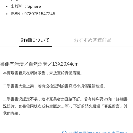
出版社：Sphere
JKOPAY
ISBN：9780751547245
Easy Wallet
Google Pay
詳細について
おすすめ関連商品
Plus Pay
OP Pay Later
説明
書側有污漬／自然泛黃／13X20X4cm
【OP Pay Later 使用説明】
AFTEE代金後払い
1. 本サービスは台湾大哥大によって提供され、台湾大哥大のユーザーは追
本賣場書籍只在網路販售，未放置於實體店面。
加の申請なしで即時に利用可能です。
説明
2. 支払い方法で「OP Pay Later」を選択すると、注文が成立した後に自動
一、 AFTEE代金後払いについて
二手書書大量上架，若有沒檢查到的書寫或小損傷還請包涵。
的に OP Pay Later の取引プロセスに移行し、携帯番号を確認後、分割払
ATM払い
1.お支払い方法でAFTEE代金後払いを選択すると、携帯電話認証ウィンド
いの回数や支払い期限を選択し、支払いを確認すると取引が完了します。
ウが表示されます。
3. 実際の承認額、分割回数および費用については、後続の取引確認ページ
二手書書況認定不易，追求完美者勿直接下訂。若有特殊要求(如：詳細書
2.SMSで認証してお支払い手続を進めてください。
配送方法
を基準とします。
3.注文するときのお支払いは不要です。商品はご指定の住所に配送されま
況照片、套書需同版次或特定版次...等)，下訂前請先透過「客服留言」與
4. 注文成立後30分以内に確認取引を行わない場合や審査が通過しない場
す。
全家取貨付款【書籍"本數"8本以上，建議使用中華郵政宅配包
我們聯絡。
合、注文は自動的にキャンセルされます。「転専審査」に未通過の状況が
4.ご注文が完了すると、携帯に支払い通知のSMSが届きます。アプリ会員
発生した場合は、システムの評価基準に達していないことを意味し、評価
裹】
の場合は、AFTEE アプリプッシュ通知が届きます。
内容についての説明はいたしかねます。
5.商品受け取り時のお支払いは不要です。商品を確かめてから、SMSまた
配送毎にNT$65、NT$499以上で送料無料
はアプリの通知に従って、4大コンビニ、またはATM/オンラインバンキン