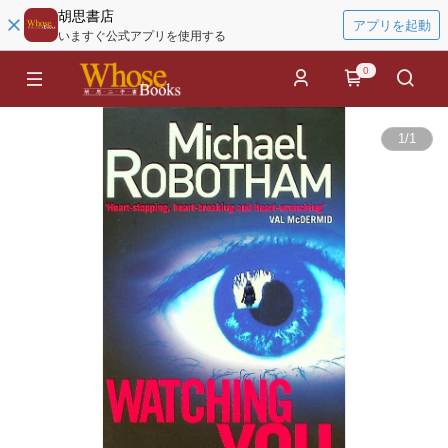
胡思書店
アプリを起動
いますぐ公式アプリを使用する
0
1
/
1