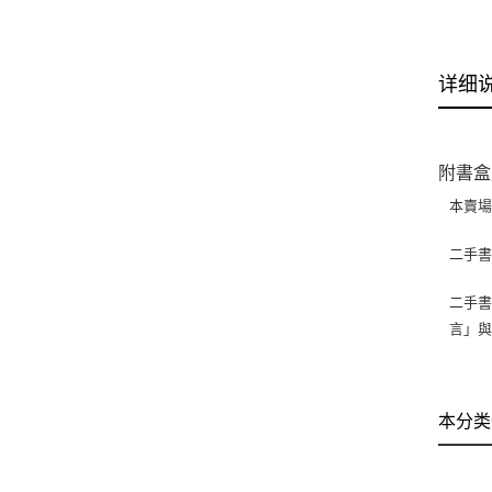
详细
附書盒
本賣
二手
二手書
言」
本分类