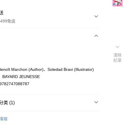
送
499免运
次付款
清除
付款
纪录
oît Marchon (Author)、Soledad Bravi (Illustrator)
BAYARD JEUNESSE
9782747088787
类 (1)
y
er languages
法文/Français/French
客服