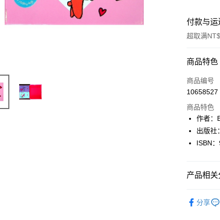
付款与运
超取满NT$
付款方式
商品特色
信用卡一
商品编号
10658527
超商取货
商品特色
LINE Pay
作者：Ben
出版社：
Apple Pay
ISBN：
街口支付
悠遊付
产品相关分
Google Pa
其他語言Oth
分享
Plus PAY