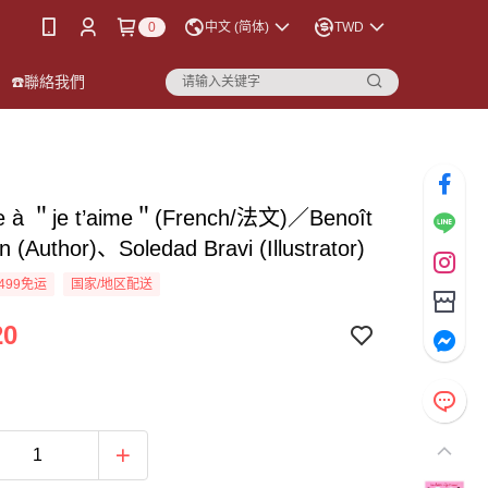
0
中文 (简体)
TWD
☎️聯絡我們
te à ＂je t’aime＂(French/法文)／Benoît
 (Author)、Soledad Bravi (Illustrator)
499免运
国家/地区配送
20