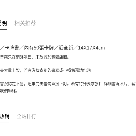
大哥付你
相关说明
【大哥付
AFTEE先
1. 本服
说明
相关推荐
人月租型
相关说明
2. 付款
一、關於 A
ATM付款
流程，验
1. 於付
完成交易
窗。
／卡牌書／內有50張卡牌／近全新／14X17X4cm
3. 实际
2. 進行
4. 订单
3. 訂單
場書籍只在網路販售，未放置於實體店面。
运送方式
消。如遇 
4. 下訂
容。
AFTEE 
全家取貨付
書書大量上架，若有沒檢查到的書寫或小損傷還請包涵。
【缴款方
5. 收到
1. 分期
包裹】
APP於四
短信。
書況認定不易，追求完美者勿直接下訂。若有特殊要求(如：詳細書況照片、套書
每笔NT$6
2. 通过
請留意繳費期
與我們聯絡。
账／街口支付
享有最長 
付款後全
【注意事
每笔NT$6
繳費期限，
1. 本服
算出。使用
过本服务
7-11取
定能夠在期
热销
全站排行
本公司后
收到商品與
包裹】
2. 基于
资料（包
每笔NT$6
二、付款