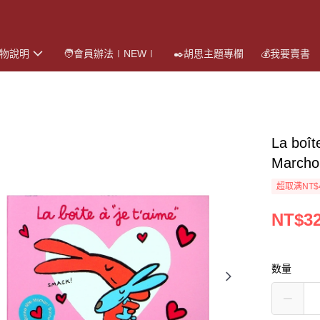
購物說明
🧑會員辦法∣NEW∣
✒️胡思主題專欄
💰我要賣書
La boî
Marchon
超取满NT$
NT$3
数量