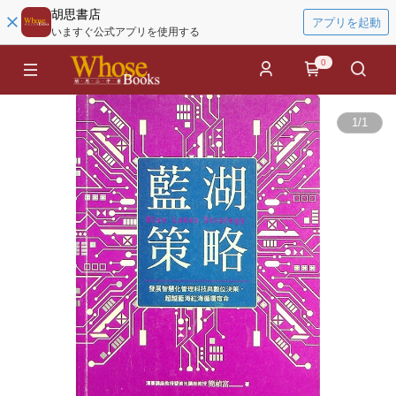
胡思書店
アプリを起動
いますぐ公式アプリを使用する
0
1
/
1