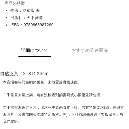
商品の特徴
Apple Pay
作者：簡禎富 著
出版社：天下雜誌
JKOPAY
ISBN：9789863987260
Easy Wallet
Google Pay
詳細について
おすすめ関連商品
Plus Pay
OP Pay Later
説明
自然泛黃／21X15X3cm
【OP Pay Later 使用説明】
AFTEE代金後払い
1. 本サービスは台湾大哥大によって提供され、台湾大哥大のユーザーは追
本賣場書籍只在網路販售，未放置於實體店面。
加の申請なしで即時に利用可能です。
説明
2. 支払い方法で「OP Pay Later」を選択すると、注文が成立した後に自動
一、 AFTEE代金後払いについて
二手書書大量上架，若有沒檢查到的書寫或小損傷還請包涵。
的に OP Pay Later の取引プロセスに移行し、携帯番号を確認後、分割払
ATM払い
1.お支払い方法でAFTEE代金後払いを選択すると、携帯電話認証ウィンド
いの回数や支払い期限を選択し、支払いを確認すると取引が完了します。
ウが表示されます。
3. 実際の承認額、分割回数および費用については、後続の取引確認ページ
二手書書況認定不易，追求完美者勿直接下訂。若有特殊要求(如：詳細書
2.SMSで認証してお支払い手続を進めてください。
配送方法
を基準とします。
3.注文するときのお支払いは不要です。商品はご指定の住所に配送されま
況照片、套書需同版次或特定版次...等)，下訂前請先透過「客服留言」與
4. 注文成立後30分以内に確認取引を行わない場合や審査が通過しない場
す。
全家取貨付款【書籍"本數"8本以上，建議使用中華郵政宅配包
我們聯絡。
合、注文は自動的にキャンセルされます。「転専審査」に未通過の状況が
4.ご注文が完了すると、携帯に支払い通知のSMSが届きます。アプリ会員
発生した場合は、システムの評価基準に達していないことを意味し、評価
裹】