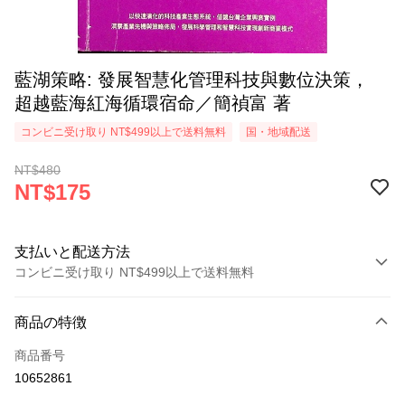
藍湖策略: 發展智慧化管理科技與數位決策，
超越藍海紅海循環宿命／簡禎富 著
コンビニ受け取り NT$499以上で送料無料
国・地域配送
NT$480
NT$175
支払いと配送方法
コンビニ受け取り NT$499以上で送料無料
お支払い方法
商品の特徴
クレジットカード1回払い
商品番号
コンビニ店頭代金引換
10652861
LINE Pay