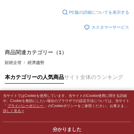
の場合は、AFTEE アプリプッシュ通知が届きます。
内容についての説明はいたしかねます。
5.商品受け取り時のお支払いは不要です。商品を確かめてから、SMSまた
配送毎にNT$65、NT$499以上で送料無料
はアプリの通知に従って、4大コンビニ、またはATM/オンラインバンキン
PC版の詳細についてを表示する
グでお支払いください。
付款後全家取貨
【支払い方法の説明】
1. 分割払いの金額は電信請求書に統合されず、「OP Pay Later」は毎月の
配送毎にNT$65、NT$499以上で送料無料
カスタマーサービス
代金納付期限は最短で 14 日以内ですので、ご注意ください。AFTEE アプ
締め日後に支払いリマインダーのSMSを送信します。
リをダウンロードして AFTEE 会員になるとお支払い期限を最長 45 日以内
2. SMSのリンクを通じて請求書を開いた後、「コンビニバーコード／台湾
7-11取貨付款【書籍"本數"8本以上，建議使用中華郵政宅配
まで延長できます。
大直営店舗／銀行振込／街口支払い／iPASS MONEY」などのチャネルで
包裹】
支払いを選択できます。
お支払期限は、ショップが請求した期日と、AFTEEで延長できる日数をも
商品関連カテゴリー（1）
配送毎にNT$65、NT$688以上で送料無料
とに計算されます。AFTEEで注文すると、商品を受け取るまで支払い期限
【注意事項】
を延長できますが、商品を期限内に受け取れない場合があります（例：予
財經企管
經濟趨勢
1. 本サービスは「台湾大哥大株式会社」（以下「当社」といいます）によ
付款後7-11取貨
約商品や商品到着日が比較的遅い商品）。そのため、商品到着の有無に関
って提供され、ユーザーが取引時に本サービスを通じて商品やサービスを
わらず、AFTEEで指定された期限内にお支払いください。
配送毎にNT$65、NT$688以上で送料無料
購入できるようにし、店舗が売買／分割払い売買の債権を当社に譲渡した
本カテゴリーの人気商品
サイト全体のランキング
後、契約に基づいて当社の請求書で帳款を支払うことになります。
二、支払い限度額
中華郵政包裹
2. 「OP Pay Later」を利用する契約関係の目的から、店舗はあなたの個人
1.初回 AFTEEを ご利用の際に、認証結果及び当社の審査の結果に基づ
情報（名前、電話または住所を含む）を台湾大哥大に提供し、収集、処理
配送毎にNT$65、NT$688以上で送料無料
き、限度額が設定されます。
および利用するために、当社があなた本人と分割請求書に必要な情報の確
当サイトではCookieを使用しています。当サイトのCookie使用に関する詳細
2.決済金額は最低NT$20です。
人気タグ
認、照合および修正を行います。
や、Cookieを無効にしたい場合のブラウザでの設定方法については、当サイト
中華郵政包裹(離島)
3.現在、台湾の会員のみご利用いただけます。
3. 完全なユーザーサービス規約については、以下のリンクを参照してくだ
「
プライバシーポリシー
」のCookieポリシーをご参照ください。お客さま
配送毎にNT$65、NT$688以上で送料無料
が、当サイトを引き続き使用される場合、当社がサイト利用規約のCookieポリ
詳しく見る >
さい：
https://oppay.tw/userRule
三、利用規約「AFTEE代金後払い」（以下当サービスという）はネットプ
シーに基づいてCookieを使用することに同意したものとみなします。
ロテクションズ（以下 AFTEE という）が提供し、AFTEEが代金を徴収し
士林門市自取(書送達簡訊通知)
ます。当サービスご利用の際に提供しなければならない個人情報（注文者
送料無料
分かりました
の氏名、電話番号、受取人の氏名、電話番号、受取人住所を含むがこれに