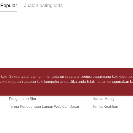
akan dibat
Sila ambil
 Popular
Jualan paling laris
NT$499 at
peringkat 
bagaimanap
tidak dipe
dan mendaf
7-11取
pembayara
[Arahan P
包裹】
Tempoh pe
NT$65/pes
Pembayaran
ditambah d
NT$688 at
berasingan
Anda bole
pembayaran
menerima 
付款後7-1
boleh men
Selepas me
produk pr
NT$65/pes
menyelesai
lebih lama
NT$688 at
kod bar ke
pembayara
JKOPay, a
pesanan.
uki. Sekiranya anda ingin mengetahui secara terperinci bagaimana kuki digunak
中華郵政
tuk mengubah tetapan kuki komputer anda. Jika anda tidak mahu menggunakan ku
Tentang Kami
Khidmat Pelangga
[Nota Pent
Kedua, Se
NT$65/pes
ngan mengenai kuki.
Dasar Privasi
Laman web ini ada menggunakan kuki. Sekiran
1. Jumlah 
Cerita Kami
Panduan Beli-Belah
ci bagaimana kuki digunakan di laman web ini, dan bagaimana untuk mengubah te
NT$688 at
Perkhidmata
NT$10,000.
ahu menggunakan kuki di komputer anda, sila rujuk penerangan mengenai kuki.
yang memb
Pengenalan Stor
Hantar Mesej
berdasarka
中華郵政包
melalui pe
2. Amaun p
Terma Penggunaan Laman Web dan Dasar
Terma Keahlian
pembelian
3. Pada ma
NT$65/pes
Privasi
Hubungi Kami
kepada Sy
NT$688 at
mengikut p
Ketiga, Sy
Perkhidma
士林門市自
Untuk meme
NP Taiwan
Sekiranya anda menerima panggi