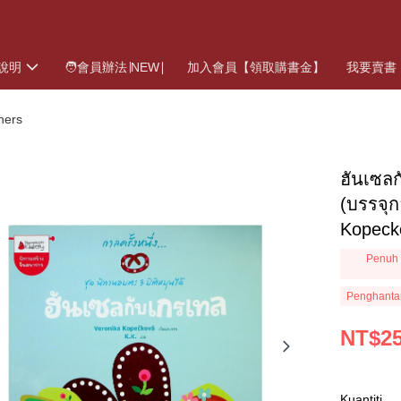
說明
🧑會員辦法∣NEW∣
加入會員【領取購書金】
我要賣書
hers
ฮันเซลก
(บรรจุ
Kopeck
Penuh 
Penghanta
NT$2
Kuantiti