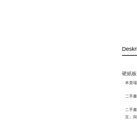
Deskr
硬紙板
本賣
二手
二手書
言」