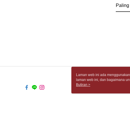
Paling
Laman web ini ada menggunakan k
laman web ini, dan bagaimana un
komputer anda, sila rujuk penera
Butiran >
ingin mengetahui secara terperin
komputer anda. Jika anda tidak m