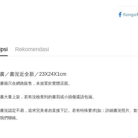
Google Pa
其他語言Oth
Kongsi
Plus PAY
OP Pay La
Deskripsi
[Terma Pe
AFTEE
ipsi
Rekomendasi
Perkhidmat
Deskripsi
pengguna 
Pertama, 
Pemindah
Kemudian
Jika anda 
1. Dengan
書／書況近全新／23X24X1cm
akan menga
pengesaha
Later sele
2. Anda b
Pilihan 
場書籍只在網路販售，未放置於實體店面。
mudah alih
3. Tiada b
akhir pemb
dihantar k
全家取貨付
pembayara
書書大量上架，若有沒檢查到的書寫或小損傷還請包涵。
4. Setela
包裹】
manakala a
Had kredit
AFTEE.
NT$65/pes
書況認定不易，追求完美者勿直接下訂。若有特殊要求(如：詳細書況照片、套書
yang diken
5. Tiada b
NT$499 at
與我們聯絡。
pada hala
pembayara
dalam tal
付款後全
Jika trans
aplikasi A
dibuat, at
NT$65/pes