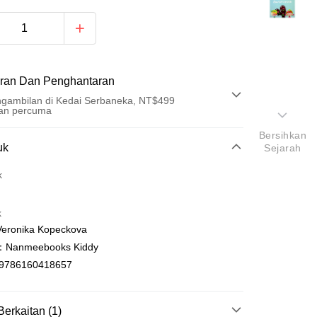
ran Dan Penghantaran
gambilan di Kedai Serbaneka, NT$499
an percuma
Bersihkan
Pembayaran
uk
Sejarah
t (Bayaran Penuh)
k
an di Kedai Serbaneka
k
ronika Kopeckova
anmeebooks Kiddy
9786160418657
t
Berkaitan (1)