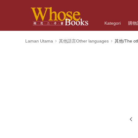
Kategori
購物
Laman Utama
其他語言Other languages
其他/The ot