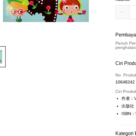
Pembaya
Penuh Pen
penghatar
Kaedah 
Ciri Prod
Kad Kredi
No. Produ
10648242
Pengambil
Ciri Produ
LINE Pay
作者：Ve
出版社：N
Apple Pay
ISBN：
JKOPAY
Easy Walle
Kategori 