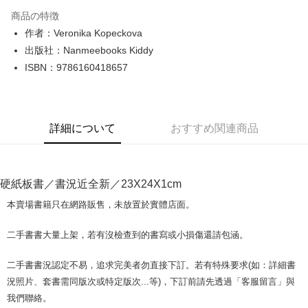
LINE Pay
商品の特徴
Apple Pay
作者：Veronika Kopeckova
出版社：Nanmeebooks Kiddy
JKOPAY
ISBN：9786160418657
Easy Wallet
Google Pay
詳細について
おすすめ関連商品
Plus Pay
OP Pay Later
説明
硬紙板書／書況近全新／23X24X1cm
【OP Pay Later 使用説明】
AFTEE代金後払い
1. 本サービスは台湾大哥大によって提供され、台湾大哥大のユーザーは追
本賣場書籍只在網路販售，未放置於實體店面。
加の申請なしで即時に利用可能です。
説明
2. 支払い方法で「OP Pay Later」を選択すると、注文が成立した後に自動
一、 AFTEE代金後払いについて
二手書書大量上架，若有沒檢查到的書寫或小損傷還請包涵。
的に OP Pay Later の取引プロセスに移行し、携帯番号を確認後、分割払
ATM払い
1.お支払い方法でAFTEE代金後払いを選択すると、携帯電話認証ウィンド
いの回数や支払い期限を選択し、支払いを確認すると取引が完了します。
ウが表示されます。
3. 実際の承認額、分割回数および費用については、後続の取引確認ページ
二手書書況認定不易，追求完美者勿直接下訂。若有特殊要求(如：詳細書
2.SMSで認証してお支払い手続を進めてください。
配送方法
を基準とします。
3.注文するときのお支払いは不要です。商品はご指定の住所に配送されま
況照片、套書需同版次或特定版次...等)，下訂前請先透過「客服留言」與
4. 注文成立後30分以内に確認取引を行わない場合や審査が通過しない場
す。
全家取貨付款【書籍"本數"8本以上，建議使用中華郵政宅配包
我們聯絡。
合、注文は自動的にキャンセルされます。「転専審査」に未通過の状況が
4.ご注文が完了すると、携帯に支払い通知のSMSが届きます。アプリ会員