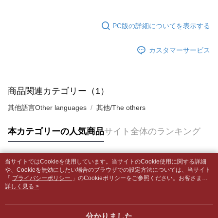
発生した場合は、システムの評価基準に達していないことを意味し、評価
裹】
の場合は、AFTEE アプリプッシュ通知が届きます。
内容についての説明はいたしかねます。
5.商品受け取り時のお支払いは不要です。商品を確かめてから、SMSまた
配送毎にNT$65、NT$499以上で送料無料
はアプリの通知に従って、4大コンビニ、またはATM/オンラインバンキン
PC版の詳細についてを表示する
グでお支払いください。
付款後全家取貨
【支払い方法の説明】
1. 分割払いの金額は電信請求書に統合されず、「OP Pay Later」は毎月の
配送毎にNT$65、NT$499以上で送料無料
カスタマーサービス
代金納付期限は最短で 14 日以内ですので、ご注意ください。AFTEE アプ
締め日後に支払いリマインダーのSMSを送信します。
リをダウンロードして AFTEE 会員になるとお支払い期限を最長 45 日以内
2. SMSのリンクを通じて請求書を開いた後、「コンビニバーコード／台湾
7-11取貨付款【書籍"本數"8本以上，建議使用中華郵政宅配
まで延長できます。
大直営店舗／銀行振込／街口支払い／iPASS MONEY」などのチャネルで
包裹】
支払いを選択できます。
お支払期限は、ショップが請求した期日と、AFTEEで延長できる日数をも
商品関連カテゴリー（1）
配送毎にNT$65、NT$688以上で送料無料
とに計算されます。AFTEEで注文すると、商品を受け取るまで支払い期限
【注意事項】
を延長できますが、商品を期限内に受け取れない場合があります（例：予
其他語言Other languages
其他/The others
1. 本サービスは「台湾大哥大株式会社」（以下「当社」といいます）によ
付款後7-11取貨
約商品や商品到着日が比較的遅い商品）。そのため、商品到着の有無に関
って提供され、ユーザーが取引時に本サービスを通じて商品やサービスを
わらず、AFTEEで指定された期限内にお支払いください。
配送毎にNT$65、NT$688以上で送料無料
購入できるようにし、店舗が売買／分割払い売買の債権を当社に譲渡した
本カテゴリーの人気商品
サイト全体のランキング
後、契約に基づいて当社の請求書で帳款を支払うことになります。
二、支払い限度額
中華郵政包裹
2. 「OP Pay Later」を利用する契約関係の目的から、店舗はあなたの個人
1.初回 AFTEEを ご利用の際に、認証結果及び当社の審査の結果に基づ
情報（名前、電話または住所を含む）を台湾大哥大に提供し、収集、処理
配送毎にNT$65、NT$688以上で送料無料
き、限度額が設定されます。
および利用するために、当社があなた本人と分割請求書に必要な情報の確
当サイトではCookieを使用しています。当サイトのCookie使用に関する詳細
2.決済金額は最低NT$20です。
人気タグ
認、照合および修正を行います。
や、Cookieを無効にしたい場合のブラウザでの設定方法については、当サイト
中華郵政包裹(離島)
3.現在、台湾の会員のみご利用いただけます。
3. 完全なユーザーサービス規約については、以下のリンクを参照してくだ
「
プライバシーポリシー
」のCookieポリシーをご参照ください。お客さま
配送毎にNT$65、NT$688以上で送料無料
が、当サイトを引き続き使用される場合、当社がサイト利用規約のCookieポリ
詳しく見る >
さい：
https://oppay.tw/userRule
三、利用規約「AFTEE代金後払い」（以下当サービスという）はネットプ
シーに基づいてCookieを使用することに同意したものとみなします。
ロテクションズ（以下 AFTEE という）が提供し、AFTEEが代金を徴収し
士林門市自取(書送達簡訊通知)
ます。当サービスご利用の際に提供しなければならない個人情報（注文者
送料無料
分かりました
の氏名、電話番号、受取人の氏名、電話番号、受取人住所を含むがこれに