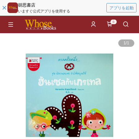
胡思書店
アプリを起動
いますぐ公式アプリを使用する
0
1
/
1