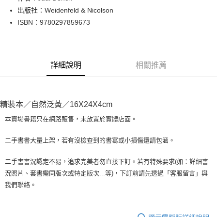
出版社：Weidenfeld & Nicolson
街口支付
ISBN：9780297859673
悠遊付
Google Pay
詳細說明
相關推薦
全盈+PAY
大哥付你分期
相關說明
精裝本／自然泛黃／16X24X4cm
【大哥付你分期使用說明】
AFTEE先享後付
1.本服務由台灣大哥大提供，台灣大哥大用戶可立即使用無須另外申請。
本賣場書籍只在網路販售，未放置於實體店面。
2.付款方式選擇「大哥付你分期」，訂單成立後會自動跳轉到大哥付的交易
相關說明
流程，驗證手機門號後，選擇欲分期的期數、繳款截止日，確認付款後即完
【關於「AFTEE先享後付」】
二手書書大量上架，若有沒檢查到的書寫或小損傷還請包涵。
成交易。
ATM付款
AFTEE先享後付是「在收到商品之後才付款」的支付方式。 讓您購物簡單
3.實際核准額度、可分期數及費用金額請依後續交易確認頁面所載為準。
便利好安心！
4.訂單成立30分鐘內，如未前往確認交易或遇審核未通過，訂單將自動取
二手書書況認定不易，追求完美者勿直接下訂。若有特殊要求(如：詳細書
１．簡單：不需註冊會員、不需綁卡、不需儲值。
運送方式
消。如遇「轉專審核」未通過狀況，表示未達大哥付你分期系統評分，恕無
況照片、套書需同版次或特定版次...等)，下訂前請先透過「客服留言」與
２．便利：只要手機號碼，簡訊認證，即可結帳。
法說明評估內容。
３．安心：先確認商品／服務後，再付款。
我們聯絡。
全家取貨付款【書籍"本數"8本以上，建議使用中華郵政宅配包
【繳款方式說明】
1.分期款項不併入電信帳單，「大哥付你分期」於每月結算日後寄送繳費提
裹】
【「AFTEE先享後付」結帳流程】
醒簡訊。
１．於結帳方式選擇「AFTEE先享後付」後，將跳轉至「AFTEE先享後付」
每筆NT$65，滿NT$499(含以上)免運費
2.透過簡訊連結打開帳單後，可選擇「超商條碼／台灣大直營門市／銀行轉
結帳頁面，進行簡訊認證並確認金額後，即可完成結帳。