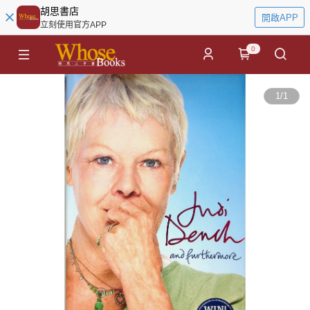
胡思書店
開啟APP
立刻使用官方APP
0
1
/
1