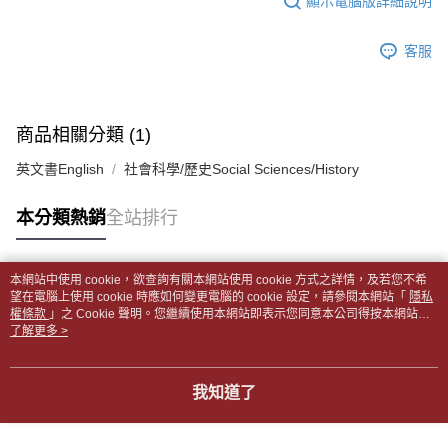
顯示電腦版詳細說明
帳／街口支付／iPASS MONEY」等通路繳費。
２．訂單成立數日內，您將收到繳費通知簡訊。
付款後全家取貨
３．收到繳費通知簡訊後14天內，點擊此簡訊中的連結，可透過四大超商／
【注意事項】
每筆NT$65，滿NT$499(含以上)免運費
客服
ATM／網路銀行／等多元方式進行付款，方視為交易完成。
1.本服務係由「台灣大哥大股份有限公司」（以下簡稱本公司）所提供，讓
※ 請注意：結帳手續完成當下不需立刻繳費，但若您需要取消訂單，請聯絡
用戶於交易時，得透過本服務購買商品或服務，並由商店將買賣／分期付款
7-11取貨付款【書籍"本數"8本以上，建議使用中華郵政宅配
購買商品的店家。未經商家同意取消之訂單仍視為有效，需透過AFTEE先享
買賣價金債權讓與本公司後，依約使用本公司帳單繳交帳款。
後付繳納相關費用。
包裹】
2.基於同意付款使用「大哥付你分期」之契約關係目的，商店將以您的個人
※ 交易是否成功請以「AFTEE先享後付 」之結帳頁面顯示為準，若有關於
商品相關分類 (1)
資料（包含姓名、電話或地址）提供予台灣大哥大進項蒐集、處理及利用，
每筆NT$65，滿NT$688(含以上)免運費
是否繳費成功／繳費後需取消欲退款等相關疑問，請聯繫「AFTEE先享後付
由本公司與您本人進行分期帳單所需資料之確認、核對及更正。
客戶支援中心」
https://netprotections.freshdesk.com/support/home
英文書English
社會科學/歷史Social Sciences/History
3.完整用戶服務條款，請詳閱以下連結：
https://oppay.tw/userRule
付款後7-11取貨
【注意事項】
每筆NT$65，滿NT$688(含以上)免運費
本分類熱銷
全站排行
１．透過由恩沛科技股份有限公司提供之「AFTEE先享後付」服務完成之交
易，需依本服務之必要範圍內提供個人資料，並將交易相關給付款項請求債
中華郵政包裹
權轉讓予恩沛科技股份有限公司。
每筆NT$65，滿NT$688(含以上)免運費
２．關於個人資料處理事宜，請瀏覽以下網址：
本網站中使用 cookie，欲查詢有關本網站使用 cookie 方式之詳情，及若您不希
https://aftee.tw/terms/#terms3
熱門標籤
望在電腦上使用 cookie 時應如何變更電腦的 cookie 設定，請參閱本網站「
隱私
中華郵政包裹(離島)
３．未成年的使用者請事先徵得法定代理人或監護人之同意方可使用
權條款
」之 Cookie 聲明。您繼續使用本網站即表示您同意本公司得按本網站使
「AFTEE先享後付」，若未經同意申辦者引起之損失，本公司不負相關責
每筆NT$65，滿NT$688(含以上)免運費
用條款之 Cookie 聲明使用 cookie。
了解更多 >
任。
４．使用「AFTEE先享後付」時，將依據個別帳號之用戶狀況，依本公司即
士林門市自取(書送達簡訊通知)
時審查核予不同之上限額度；若仍有額度不足之情形，本公司將視審查結果
我知道了
免運費
請求用戶進行身份認證。
５．嚴禁一人註冊多個帳號或使用他人資訊註冊。若發現惡意使用之情形，
中華郵政【國際航空包裹】*收件人請填寫本名
恩沛科技股份有限公司將有權停止該用戶之使用額度並採取法律行動。
查看運費