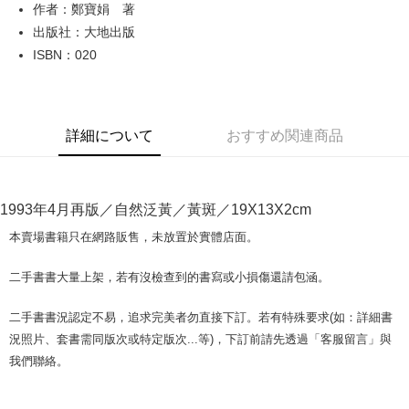
Apple Pay
作者：鄭寶娟 著
出版社：大地出版
JKOPAY
ISBN：020
Easy Wallet
Google Pay
詳細について
おすすめ関連商品
Plus Pay
OP Pay Later
説明
1993年4月再版／自然泛黃／黃斑／19X13X2cm
【OP Pay Later 使用説明】
AFTEE代金後払い
1. 本サービスは台湾大哥大によって提供され、台湾大哥大のユーザーは追
本賣場書籍只在網路販售，未放置於實體店面。
加の申請なしで即時に利用可能です。
説明
2. 支払い方法で「OP Pay Later」を選択すると、注文が成立した後に自動
一、 AFTEE代金後払いについて
二手書書大量上架，若有沒檢查到的書寫或小損傷還請包涵。
的に OP Pay Later の取引プロセスに移行し、携帯番号を確認後、分割払
ATM払い
1.お支払い方法でAFTEE代金後払いを選択すると、携帯電話認証ウィンド
いの回数や支払い期限を選択し、支払いを確認すると取引が完了します。
ウが表示されます。
3. 実際の承認額、分割回数および費用については、後続の取引確認ページ
二手書書況認定不易，追求完美者勿直接下訂。若有特殊要求(如：詳細書
2.SMSで認証してお支払い手続を進めてください。
配送方法
を基準とします。
3.注文するときのお支払いは不要です。商品はご指定の住所に配送されま
況照片、套書需同版次或特定版次...等)，下訂前請先透過「客服留言」與
4. 注文成立後30分以内に確認取引を行わない場合や審査が通過しない場
す。
全家取貨付款【書籍"本數"8本以上，建議使用中華郵政宅配包
我們聯絡。
合、注文は自動的にキャンセルされます。「転専審査」に未通過の状況が
4.ご注文が完了すると、携帯に支払い通知のSMSが届きます。アプリ会員
発生した場合は、システムの評価基準に達していないことを意味し、評価
裹】
の場合は、AFTEE アプリプッシュ通知が届きます。
内容についての説明はいたしかねます。
5.商品受け取り時のお支払いは不要です。商品を確かめてから、SMSまた
配送毎にNT$65、NT$499以上で送料無料