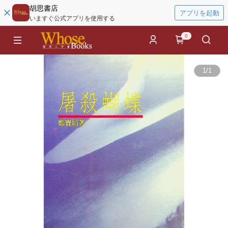
胡思書店
アプリを起動
いますぐ公式アプリを使用する
0
1
/
1