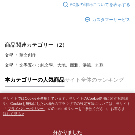
はアプリの通知に従って、4大コンビニ、またはATM/オンラインバンキン
PC版の詳細についてを表示する
グでお支払いください。
付款後全家取貨
【支払い方法の説明】
1. 分割払いの金額は電信請求書に統合されず、「OP Pay Later」は毎月の
配送毎にNT$65、NT$499以上で送料無料
カスタマーサービス
代金納付期限は最短で 14 日以内ですので、ご注意ください。AFTEE アプ
締め日後に支払いリマインダーのSMSを送信します。
リをダウンロードして AFTEE 会員になるとお支払い期限を最長 45 日以内
2. SMSのリンクを通じて請求書を開いた後、「コンビニバーコード／台湾
7-11取貨付款【書籍"本數"8本以上，建議使用中華郵政宅配
まで延長できます。
大直営店舗／銀行振込／街口支払い／iPASS MONEY」などのチャネルで
包裹】
支払いを選択できます。
お支払期限は、ショップが請求した期日と、AFTEEで延長できる日数をも
商品関連カテゴリー（2）
配送毎にNT$65、NT$688以上で送料無料
とに計算されます。AFTEEで注文すると、商品を受け取るまで支払い期限
【注意事項】
を延長できますが、商品を期限内に受け取れない場合があります（例：予
文學
華文創作
1. 本サービスは「台湾大哥大株式会社」（以下「当社」といいます）によ
付款後7-11取貨
約商品や商品到着日が比較的遅い商品）。そのため、商品到着の有無に関
って提供され、ユーザーが取引時に本サービスを通じて商品やサービスを
わらず、AFTEEで指定された期限内にお支払いください。
配送毎にNT$65、NT$688以上で送料無料
文學
文學五小：純文學、大地、爾雅、洪範、九歌
購入できるようにし、店舗が売買／分割払い売買の債権を当社に譲渡した
後、契約に基づいて当社の請求書で帳款を支払うことになります。
二、支払い限度額
中華郵政包裹
2. 「OP Pay Later」を利用する契約関係の目的から、店舗はあなたの個人
本カテゴリーの人気商品
サイト全体のランキング
1.初回 AFTEEを ご利用の際に、認証結果及び当社の審査の結果に基づ
情報（名前、電話または住所を含む）を台湾大哥大に提供し、収集、処理
配送毎にNT$65、NT$688以上で送料無料
き、限度額が設定されます。
および利用するために、当社があなた本人と分割請求書に必要な情報の確
2.決済金額は最低NT$20です。
認、照合および修正を行います。
中華郵政包裹(離島)
3.現在、台湾の会員のみご利用いただけます。
当サイトではCookieを使用しています。当サイトのCookie使用に関する詳細
3. 完全なユーザーサービス規約については、以下のリンクを参照してくだ
人気タグ
配送毎にNT$65、NT$688以上で送料無料
や、Cookieを無効にしたい場合のブラウザでの設定方法については、当サイト
さい：
https://oppay.tw/userRule
三、利用規約「AFTEE代金後払い」（以下当サービスという）はネットプ
「
プライバシーポリシー
」のCookieポリシーをご参照ください。お客さま
ロテクションズ（以下 AFTEE という）が提供し、AFTEEが代金を徴収し
士林門市自取(書送達簡訊通知)
が、当サイトを引き続き使用される場合、当社がサイト利用規約のCookieポリ
詳しく見る >
ます。当サービスご利用の際に提供しなければならない個人情報（注文者
シーに基づいてCookieを使用することに同意したものとみなします。
送料無料
の氏名、電話番号、受取人の氏名、電話番号、受取人住所を含むがこれに
限らない）は、AFTEEに渡され当サービスで必要な範囲内で利用されま
分かりました
中華郵政【國際航空包裹】*收件人請填寫本名
送料を確認
す。AFTEEの個人情報の収集、処理、利用について、詳細はAFTEE公式ホ