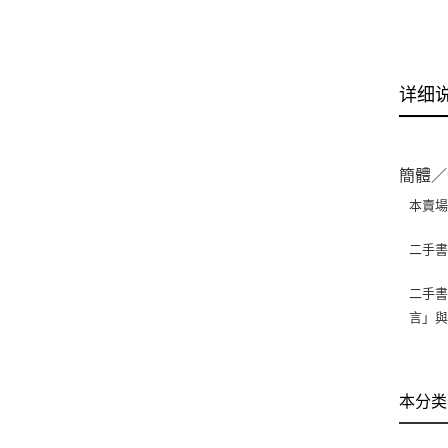
详细
簡體／
本賣
二手
二手書
言」
本分类