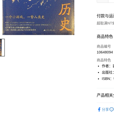
付款与运
超取满NT$
付款方式
商品特色
信用卡一
商品编号
10648094
超商取货
商品特色
LINE Pay
作者：
出版社
Apple Pay
ISBN：
街口支付
悠遊付
产品相关分
Google Pa
人文史地
分享
Plus PAY