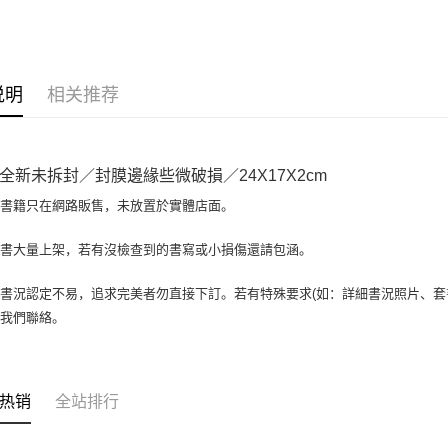
大哥付你
相关说明
【大哥付
AFTEE先
1. 本服
说明
相关推荐
人月租型
相关说明
2. 付款
一、關於 A
ATM付款
流程，验
1. 於付
完成交易
窗。
全新未拆封／封膜邊緣些微破損／24X17X2cm
3. 实际
2. 進行
4. 订单
3. 訂單
場書籍只在網路販售，未放置於實體店面。
运送方式
消。如遇 
4. 下訂
容。
AFTEE 
全家取貨付
書書大量上架，若有沒檢查到的書寫或小損傷還請包涵。
【缴款方
5. 收到
1. 分期
包裹】
APP於四
短信。
書況認定不易，追求完美者勿直接下訂。若有特殊要求(如：詳細書況照片、套書
每笔NT$6
2. 通过
請留意繳費期
與我們聯絡。
账／街口支付
享有最長 
付款後全
【注意事
每笔NT$6
繳費期限，
1. 本服
算出。使用
过本服务
7-11取
定能夠在期
热销
全站排行
本公司后
收到商品與
包裹】
2. 基于