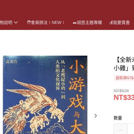
購物說明
🧑會員辦法∣NEW∣
✒️胡思主題專欄
💰我要賣書
【全新
小雞」
超取满NT$
NT$528
NT$3
数量