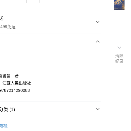
送
499免运
次付款
清除
纪录
付款
袁書營 著
：江蘇人民出版社
9787214290083
类 (1)
y
世界史地
客服