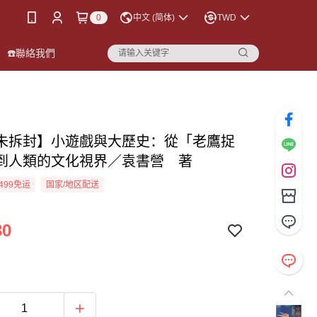
0
中文 (简体)
TWD
☎️聯絡我們
未拆封】小遊戲與大歷史：從「老鷹捉
到人類的文化視界／袁書營 著
499免运
国家/地区配送
30