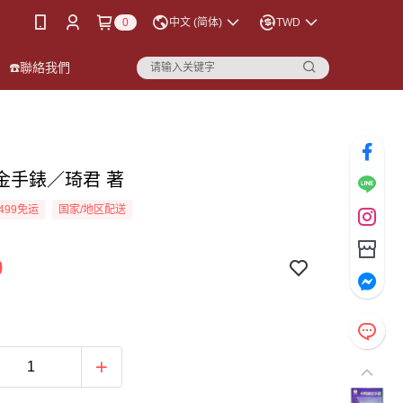
0
中文 (简体)
TWD
☎️聯絡我們
金手錶／琦君 著
499免运
国家/地区配送
0