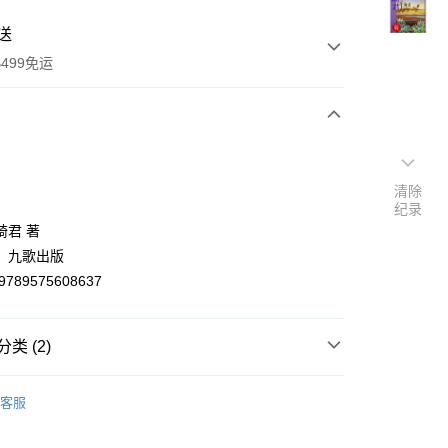
送
499免运
次付款
付款
清除
纪录
琦君 著
：九歌出版
9789575608637
类 (2)
y
文創作
客服
學五小：純文學、大地、爾雅、洪範、九歌
分期