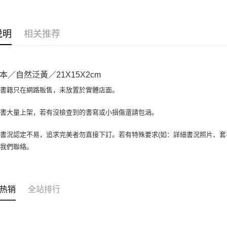
相关说明
【大哥付
AFTEE先
1. 本服
说明
相关推荐
人月租型
相关说明
2. 付款
一、關於 A
ATM付款
流程，验
1. 於付
完成交易
窗。
本／自然泛黃／21X15X2cm
3. 实际
2. 進行
4. 订单
3. 訂單
場書籍只在網路販售，未放置於實體店面。
运送方式
消。如遇 
4. 下訂
容。
AFTEE 
全家取貨付
書書大量上架，若有沒檢查到的書寫或小損傷還請包涵。
【缴款方
5. 收到
1. 分期
包裹】
APP於四
短信。
書況認定不易，追求完美者勿直接下訂。若有特殊要求(如：詳細書況照片、套書
每笔NT$6
2. 通过
請留意繳費期
與我們聯絡。
账／街口支付
享有最長 
付款後全
【注意事
每笔NT$6
繳費期限，
1. 本服
算出。使用
过本服务
7-11取
定能夠在期
热销
全站排行
本公司后
收到商品與
包裹】
2. 基于
资料（包
每笔NT$6
二、付款
用，由台
1. 初次