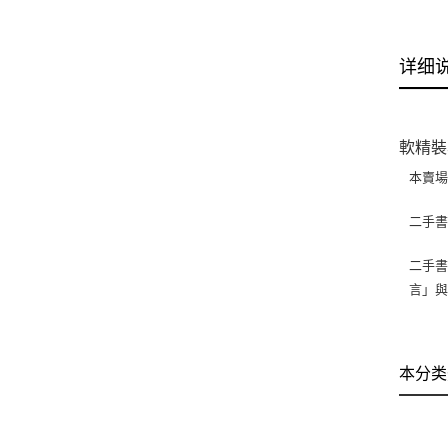
详细
軟精裝
本賣
二手
二手書
言」
本分类