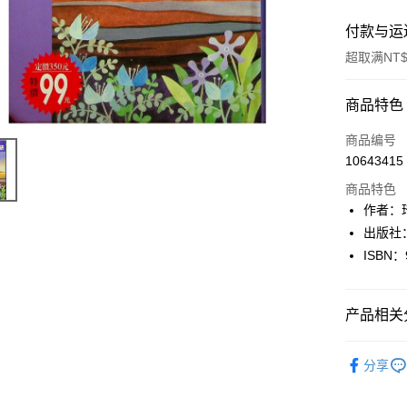
付款与运
超取满NT$
付款方式
商品特色
信用卡一
商品编号
10643415
超商取货
商品特色
LINE Pay
作者：
出版社
Apple Pay
ISBN：
街口支付
悠遊付
产品相关分
Google Pa
文學
華
分享
Plus PAY
文學
文
大哥付你