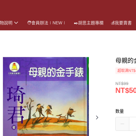
購物說明
🧑會員辦法∣NEW∣
✒️胡思主題專欄
💰我要賣書
母親的
超取满NT$
NT$99
NT$5
数量