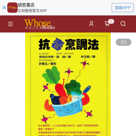
胡思書店
開啟APP
立刻使用官方APP
0
1
/
1