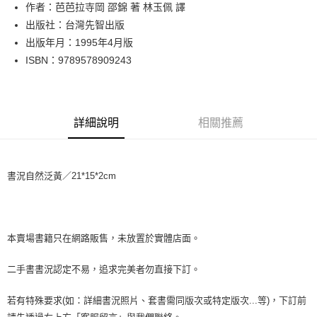
Apple Pay
作者：芭芭拉寺岡 邵錦 著 林玉佩 譯
出版社：台灣先智出版
街口支付
出版年月：1995年4月版
悠遊付
ISBN：9789578909243
Google Pay
全盈+PAY
詳細說明
相關推薦
大哥付你分期
相關說明
【大哥付你分期使用說明】
書況自然泛黃／21*15*2cm
AFTEE先享後付
1.本服務由台灣大哥大提供，台灣大哥大用戶可立即使用無須另外申請。
2.付款方式選擇「大哥付你分期」，訂單成立後會自動跳轉到大哥付的交易
相關說明
流程，驗證手機門號後，選擇欲分期的期數、繳款截止日，確認付款後即完
【關於「AFTEE先享後付」】
成交易。
ATM付款
AFTEE先享後付是「在收到商品之後才付款」的支付方式。 讓您購物簡單
3.實際核准額度、可分期數及費用金額請依後續交易確認頁面所載為準。
便利好安心！
本賣場書籍只在網路販售，未放置於實體店面。
4.訂單成立30分鐘內，如未前往確認交易或遇審核未通過，訂單將自動取
１．簡單：不需註冊會員、不需綁卡、不需儲值。
運送方式
消。如遇「轉專審核」未通過狀況，表示未達大哥付你分期系統評分，恕無
２．便利：只要手機號碼，簡訊認證，即可結帳。
二手書書況認定不易，追求完美者勿直接下訂。
法說明評估內容。
３．安心：先確認商品／服務後，再付款。
全家取貨付款【書籍"本數"8本以上，建議使用中華郵政宅配包
【繳款方式說明】
1.分期款項不併入電信帳單，「大哥付你分期」於每月結算日後寄送繳費提
裹】
若有特殊要求(如：詳細書況照片、套書需同版次或特定版次...等)，下訂前
【「AFTEE先享後付」結帳流程】
醒簡訊。
１．於結帳方式選擇「AFTEE先享後付」後，將跳轉至「AFTEE先享後付」