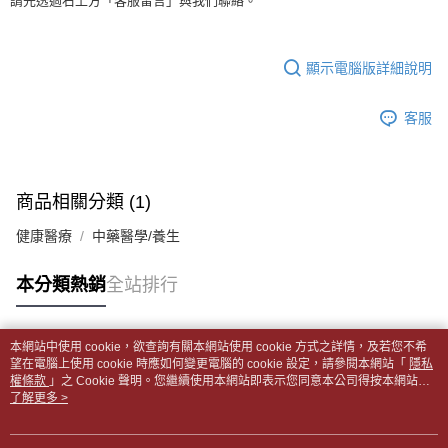
每筆NT$65，滿NT$499(含以上)免運費
請先透過右上方「客服留言」與我們聯絡。
2.透過簡訊連結打開帳單後，可選擇「超商條碼／台灣大直營門市／銀行轉
結帳頁面，進行簡訊認證並確認金額後，即可完成結帳。
帳／街口支付／iPASS MONEY」等通路繳費。
２．訂單成立數日內，您將收到繳費通知簡訊。
付款後全家取貨
３．收到繳費通知簡訊後14天內，點擊此簡訊中的連結，可透過四大超商／
【注意事項】
每筆NT$65，滿NT$499(含以上)免運費
顯示電腦版詳細說明
ATM／網路銀行／等多元方式進行付款，方視為交易完成。
1.本服務係由「台灣大哥大股份有限公司」（以下簡稱本公司）所提供，讓
※ 請注意：結帳手續完成當下不需立刻繳費，但若您需要取消訂單，請聯絡
用戶於交易時，得透過本服務購買商品或服務，並由商店將買賣／分期付款
7-11取貨付款【書籍"本數"8本以上，建議使用中華郵政宅配
購買商品的店家。未經商家同意取消之訂單仍視為有效，需透過AFTEE先享
買賣價金債權讓與本公司後，依約使用本公司帳單繳交帳款。
客服
後付繳納相關費用。
包裹】
2.基於同意付款使用「大哥付你分期」之契約關係目的，商店將以您的個人
※ 交易是否成功請以「AFTEE先享後付 」之結帳頁面顯示為準，若有關於
資料（包含姓名、電話或地址）提供予台灣大哥大進項蒐集、處理及利用，
每筆NT$65，滿NT$688(含以上)免運費
是否繳費成功／繳費後需取消欲退款等相關疑問，請聯繫「AFTEE先享後付
由本公司與您本人進行分期帳單所需資料之確認、核對及更正。
客戶支援中心」
https://netprotections.freshdesk.com/support/home
3.完整用戶服務條款，請詳閱以下連結：
https://oppay.tw/userRule
付款後7-11取貨
商品相關分類 (1)
【注意事項】
每筆NT$65，滿NT$688(含以上)免運費
１．透過由恩沛科技股份有限公司提供之「AFTEE先享後付」服務完成之交
健康醫療
中藥醫學/養生
易，需依本服務之必要範圍內提供個人資料，並將交易相關給付款項請求債
中華郵政包裹
權轉讓予恩沛科技股份有限公司。
每筆NT$65，滿NT$688(含以上)免運費
本分類熱銷
全站排行
２．關於個人資料處理事宜，請瀏覽以下網址：
https://aftee.tw/terms/#terms3
中華郵政包裹(離島)
３．未成年的使用者請事先徵得法定代理人或監護人之同意方可使用
「AFTEE先享後付」，若未經同意申辦者引起之損失，本公司不負相關責
每筆NT$65，滿NT$688(含以上)免運費
本網站中使用 cookie，欲查詢有關本網站使用 cookie 方式之詳情，及若您不希
任。
熱門標籤
望在電腦上使用 cookie 時應如何變更電腦的 cookie 設定，請參閱本網站「
隱私
４．使用「AFTEE先享後付」時，將依據個別帳號之用戶狀況，依本公司即
權條款
士林門市自取(書送達簡訊通知)
」之 Cookie 聲明。您繼續使用本網站即表示您同意本公司得按本網站使
時審查核予不同之上限額度；若仍有額度不足之情形，本公司將視審查結果
用條款之 Cookie 聲明使用 cookie。
了解更多 >
免運費
請求用戶進行身份認證。
５．嚴禁一人註冊多個帳號或使用他人資訊註冊。若發現惡意使用之情形，
中華郵政【國際航空包裹】*收件人請填寫本名
恩沛科技股份有限公司將有權停止該用戶之使用額度並採取法律行動。
查看運費