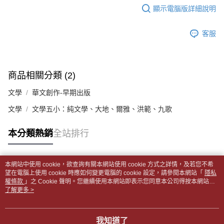
帳／街口支付／iPASS MONEY」等通路繳費。
顯示電腦版詳細說明
２．訂單成立數日內，您將收到繳費通知簡訊。
付款後全家取貨
３．收到繳費通知簡訊後14天內，點擊此簡訊中的連結，可透過四大超商／
【注意事項】
每筆NT$65，滿NT$499(含以上)免運費
ATM／網路銀行／等多元方式進行付款，方視為交易完成。
1.本服務係由「台灣大哥大股份有限公司」（以下簡稱本公司）所提供，讓
客服
※ 請注意：結帳手續完成當下不需立刻繳費，但若您需要取消訂單，請聯絡
用戶於交易時，得透過本服務購買商品或服務，並由商店將買賣／分期付款
7-11取貨付款【書籍"本數"8本以上，建議使用中華郵政宅配
購買商品的店家。未經商家同意取消之訂單仍視為有效，需透過AFTEE先享
買賣價金債權讓與本公司後，依約使用本公司帳單繳交帳款。
後付繳納相關費用。
包裹】
2.基於同意付款使用「大哥付你分期」之契約關係目的，商店將以您的個人
※ 交易是否成功請以「AFTEE先享後付 」之結帳頁面顯示為準，若有關於
資料（包含姓名、電話或地址）提供予台灣大哥大進項蒐集、處理及利用，
每筆NT$65，滿NT$688(含以上)免運費
是否繳費成功／繳費後需取消欲退款等相關疑問，請聯繫「AFTEE先享後付
商品相關分類 (2)
由本公司與您本人進行分期帳單所需資料之確認、核對及更正。
客戶支援中心」
https://netprotections.freshdesk.com/support/home
3.完整用戶服務條款，請詳閱以下連結：
https://oppay.tw/userRule
付款後7-11取貨
文學
華文創作-早期出版
【注意事項】
每筆NT$65，滿NT$688(含以上)免運費
１．透過由恩沛科技股份有限公司提供之「AFTEE先享後付」服務完成之交
文學
文學五小：純文學、大地、爾雅、洪範、九歌
易，需依本服務之必要範圍內提供個人資料，並將交易相關給付款項請求債
中華郵政包裹
權轉讓予恩沛科技股份有限公司。
本分類熱銷
全站排行
每筆NT$65，滿NT$688(含以上)免運費
２．關於個人資料處理事宜，請瀏覽以下網址：
https://aftee.tw/terms/#terms3
中華郵政包裹(離島)
３．未成年的使用者請事先徵得法定代理人或監護人之同意方可使用
「AFTEE先享後付」，若未經同意申辦者引起之損失，本公司不負相關責
本網站中使用 cookie，欲查詢有關本網站使用 cookie 方式之詳情，及若您不希
每筆NT$65，滿NT$688(含以上)免運費
熱門標籤
任。
望在電腦上使用 cookie 時應如何變更電腦的 cookie 設定，請參閱本網站「
隱私
４．使用「AFTEE先享後付」時，將依據個別帳號之用戶狀況，依本公司即
權條款
」之 Cookie 聲明。您繼續使用本網站即表示您同意本公司得按本網站使
士林門市自取(書送達簡訊通知)
時審查核予不同之上限額度；若仍有額度不足之情形，本公司將視審查結果
用條款之 Cookie 聲明使用 cookie。
了解更多 >
免運費
請求用戶進行身份認證。
５．嚴禁一人註冊多個帳號或使用他人資訊註冊。若發現惡意使用之情形，
中華郵政【國際航空包裹】*收件人請填寫本名
恩沛科技股份有限公司將有權停止該用戶之使用額度並採取法律行動。
查看運費
我知道了