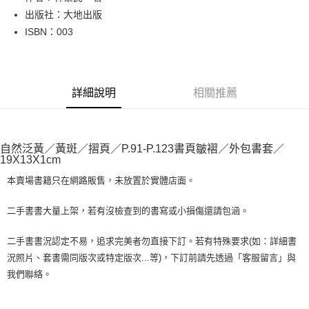
出版社：大地出版
街口支付
ISBN：003
悠遊付
Google Pay
詳細說明
相關推薦
全盈+PAY
大哥付你分期
相關說明
自然泛黃／黃斑／摺頁／P.91-P.123書頁皺褶／外包書套／
【大哥付你分期使用說明】
19X13X1cm
AFTEE先享後付
1.本服務由台灣大哥大提供，台灣大哥大用戶可立即使用無須另外申請。
2.付款方式選擇「大哥付你分期」，訂單成立後會自動跳轉到大哥付的交易
本賣場書籍只在網路販售，未放置於實體店面。
相關說明
流程，驗證手機門號後，選擇欲分期的期數、繳款截止日，確認付款後即完
【關於「AFTEE先享後付」】
成交易。
ATM付款
AFTEE先享後付是「在收到商品之後才付款」的支付方式。 讓您購物簡單
二手書書大量上架，若有沒檢查到的書寫或小損傷還請包涵。
3.實際核准額度、可分期數及費用金額請依後續交易確認頁面所載為準。
便利好安心！
4.訂單成立30分鐘內，如未前往確認交易或遇審核未通過，訂單將自動取
１．簡單：不需註冊會員、不需綁卡、不需儲值。
運送方式
二手書書況認定不易，追求完美者勿直接下訂。若有特殊要求(如：詳細書
消。如遇「轉專審核」未通過狀況，表示未達大哥付你分期系統評分，恕無
２．便利：只要手機號碼，簡訊認證，即可結帳。
法說明評估內容。
況照片、套書需同版次或特定版次...等)，下訂前請先透過「客服留言」與
３．安心：先確認商品／服務後，再付款。
全家取貨付款【書籍"本數"8本以上，建議使用中華郵政宅配包
【繳款方式說明】
我們聯絡。
1.分期款項不併入電信帳單，「大哥付你分期」於每月結算日後寄送繳費提
裹】
【「AFTEE先享後付」結帳流程】
醒簡訊。
１．於結帳方式選擇「AFTEE先享後付」後，將跳轉至「AFTEE先享後付」
每筆NT$65，滿NT$499(含以上)免運費
2.透過簡訊連結打開帳單後，可選擇「超商條碼／台灣大直營門市／銀行轉
結帳頁面，進行簡訊認證並確認金額後，即可完成結帳。