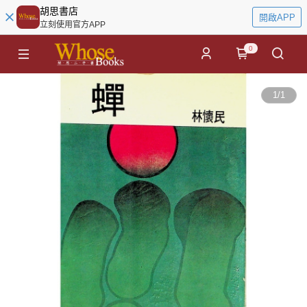
胡思書店
開啟APP
立刻使用官方APP
0
1
/
1