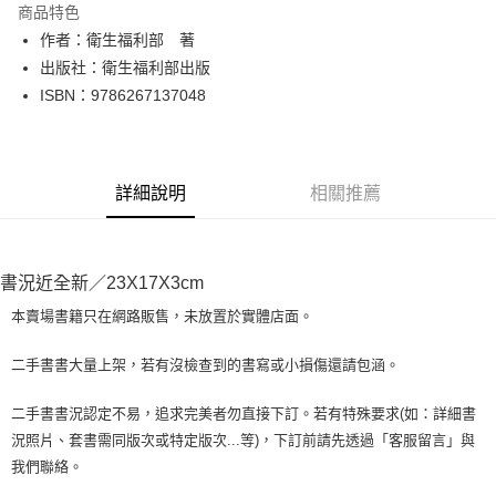
商品特色
Apple Pay
作者：衛生福利部 著
出版社：衛生福利部出版
街口支付
ISBN：9786267137048
悠遊付
Google Pay
詳細說明
相關推薦
全盈+PAY
大哥付你分期
相關說明
書況近全新／23X17X3cm
【大哥付你分期使用說明】
AFTEE先享後付
1.本服務由台灣大哥大提供，台灣大哥大用戶可立即使用無須另外申請。
本賣場書籍只在網路販售，未放置於實體店面。
2.付款方式選擇「大哥付你分期」，訂單成立後會自動跳轉到大哥付的交易
相關說明
流程，驗證手機門號後，選擇欲分期的期數、繳款截止日，確認付款後即完
【關於「AFTEE先享後付」】
二手書書大量上架，若有沒檢查到的書寫或小損傷還請包涵。
成交易。
ATM付款
AFTEE先享後付是「在收到商品之後才付款」的支付方式。 讓您購物簡單
3.實際核准額度、可分期數及費用金額請依後續交易確認頁面所載為準。
便利好安心！
4.訂單成立30分鐘內，如未前往確認交易或遇審核未通過，訂單將自動取
二手書書況認定不易，追求完美者勿直接下訂。若有特殊要求(如：詳細書
１．簡單：不需註冊會員、不需綁卡、不需儲值。
運送方式
消。如遇「轉專審核」未通過狀況，表示未達大哥付你分期系統評分，恕無
況照片、套書需同版次或特定版次...等)，下訂前請先透過「客服留言」與
２．便利：只要手機號碼，簡訊認證，即可結帳。
法說明評估內容。
３．安心：先確認商品／服務後，再付款。
我們聯絡。
全家取貨付款【書籍"本數"8本以上，建議使用中華郵政宅配包
【繳款方式說明】
1.分期款項不併入電信帳單，「大哥付你分期」於每月結算日後寄送繳費提
裹】