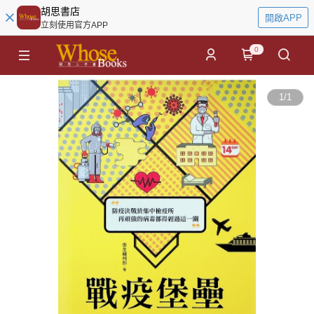
胡思書店
開啟APP
立刻使用官方APP
0
1
/
1