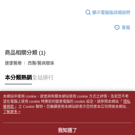
【「AFTEE先享後付」結帳流程】
醒簡訊。
１．於結帳方式選擇「AFTEE先享後付」後，將跳轉至「AFTEE先享後付」
每筆NT$65，滿NT$499(含以上)免運費
2.透過簡訊連結打開帳單後，可選擇「超商條碼／台灣大直營門市／銀行轉
結帳頁面，進行簡訊認證並確認金額後，即可完成結帳。
顯示電腦版詳細說明
帳／街口支付／iPASS MONEY」等通路繳費。
２．訂單成立數日內，您將收到繳費通知簡訊。
付款後全家取貨
３．收到繳費通知簡訊後14天內，點擊此簡訊中的連結，可透過四大超商／
【注意事項】
每筆NT$65，滿NT$499(含以上)免運費
客服
ATM／網路銀行／等多元方式進行付款，方視為交易完成。
1.本服務係由「台灣大哥大股份有限公司」（以下簡稱本公司）所提供，讓
※ 請注意：結帳手續完成當下不需立刻繳費，但若您需要取消訂單，請聯絡
用戶於交易時，得透過本服務購買商品或服務，並由商店將買賣／分期付款
7-11取貨付款【書籍"本數"8本以上，建議使用中華郵政宅配
購買商品的店家。未經商家同意取消之訂單仍視為有效，需透過AFTEE先享
買賣價金債權讓與本公司後，依約使用本公司帳單繳交帳款。
後付繳納相關費用。
包裹】
2.基於同意付款使用「大哥付你分期」之契約關係目的，商店將以您的個人
※ 交易是否成功請以「AFTEE先享後付 」之結帳頁面顯示為準，若有關於
商品相關分類 (1)
資料（包含姓名、電話或地址）提供予台灣大哥大進項蒐集、處理及利用，
每筆NT$65，滿NT$688(含以上)免運費
是否繳費成功／繳費後需取消欲退款等相關疑問，請聯繫「AFTEE先享後付
由本公司與您本人進行分期帳單所需資料之確認、核對及更正。
客戶支援中心」
https://netprotections.freshdesk.com/support/home
健康醫療
西醫/醫病關係
3.完整用戶服務條款，請詳閱以下連結：
https://oppay.tw/userRule
付款後7-11取貨
【注意事項】
每筆NT$65，滿NT$688(含以上)免運費
本分類熱銷
全站排行
１．透過由恩沛科技股份有限公司提供之「AFTEE先享後付」服務完成之交
易，需依本服務之必要範圍內提供個人資料，並將交易相關給付款項請求債
中華郵政包裹
權轉讓予恩沛科技股份有限公司。
每筆NT$65，滿NT$688(含以上)免運費
２．關於個人資料處理事宜，請瀏覽以下網址：
本網站中使用 cookie，欲查詢有關本網站使用 cookie 方式之詳情，及若您不希
https://aftee.tw/terms/#terms3
熱門標籤
望在電腦上使用 cookie 時應如何變更電腦的 cookie 設定，請參閱本網站「
隱私
中華郵政包裹(離島)
３．未成年的使用者請事先徵得法定代理人或監護人之同意方可使用
權條款
」之 Cookie 聲明。您繼續使用本網站即表示您同意本公司得按本網站使
「AFTEE先享後付」，若未經同意申辦者引起之損失，本公司不負相關責
每筆NT$65，滿NT$688(含以上)免運費
用條款之 Cookie 聲明使用 cookie。
了解更多 >
任。
４．使用「AFTEE先享後付」時，將依據個別帳號之用戶狀況，依本公司即
士林門市自取(書送達簡訊通知)
時審查核予不同之上限額度；若仍有額度不足之情形，本公司將視審查結果
我知道了
免運費
請求用戶進行身份認證。