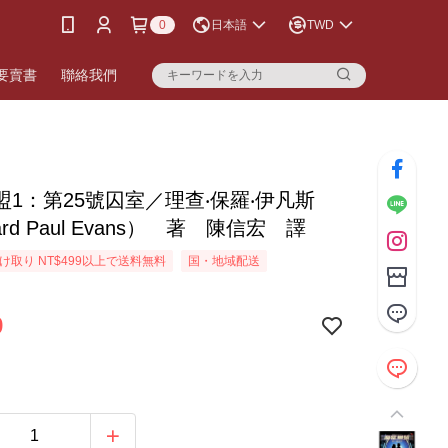
0
日本語
TWD
要賣書
聯絡我們
盟1：第25號囚室／理查‧保羅‧伊凡斯
ard Paul Evans） 著 陳信宏 譯
け取り NT$499以上で送料無料
国・地域配送
9