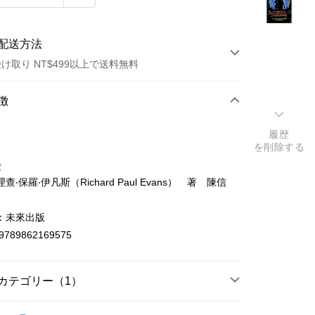
配送方法
け取り NT$499以上で送料無料
方法
徴
カード1回払い
履歴
を削除する
店頭代金引換
徴
查‧保羅‧伊凡斯（Richard Paul Evans） 著 陳信
：未來出版
9789862169575
t
y
カテゴリー（1）
洋翻譯文學