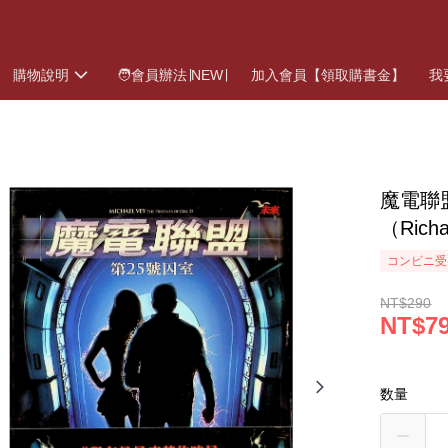
購物說明
🧑會員辦法∣NEW∣
加入會員【領取購書金】
我
魔電聯
（Rich
コンビニ受
NT$290
NT$7
数量