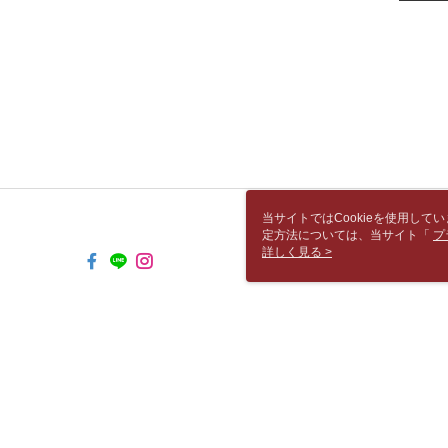
当サイトではCookieを使用して
定方法については、当サイト「
プ
き使用される場合、当社がサイト利用
詳しく見る >
TW-MWG1-61-95 Web2.0 Default (
© 2026 by 胡思書店