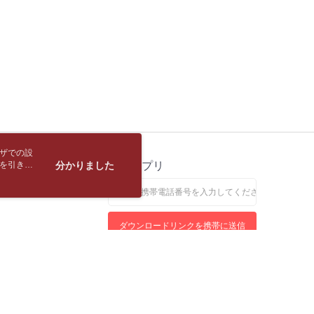
長できますが、商品を期限内に受け取れない場合があります
項】
約商品や商品到着日が比較的遅い商品）。そのため、商品到着
1取貨
ービスは「台湾大哥大株式会社」（以下「当社」といいます）に
わらず、AFTEEで指定された期限内にお支払いください。
供され、ユーザーが取引時に本サービスを通じて商品やサービ
T$65、NT$688以上で送料無料
できるようにし、店舗が売買／分割払い売買の債権を当社に譲
い限度額
、契約に基づいて当社の請求書で帳款を支払うことになりま
AFTEEを ご利用の際に、認証結果及び当社の審査の結果に基づ
包裹
額が設定されます。
 Pay Later」を利用する契約関係の目的から、店舗はあなたの個
T$65、NT$688以上で送料無料
は最低NT$20です。
名前、電話または住所を含む）を台湾大哥大に提供し、収集、
台湾の会員のみご利用いただけます。
び利用するために、当社があなた本人と分割請求書に必要な情
裹(離島)
、照合および修正を行います。
約「AFTEE代金後払い」（以下当サービスという）はネット
T$65、NT$688以上で送料無料
なユーザーサービス規約については、以下のリンクを参照してく
ョンズ（以下 AFTEE という）が提供し、AFTEEが代金を徴収
tps://oppay.tw/userRule
ウザでの設
当サービスご利用の際に提供しなければならない個人情報（注
取(書送達簡訊通知)
トを引き続
ス
分かりました
公式アプリ
名、電話番号、受取人の氏名、電話番号、受取人住所を含むが
なします。
ない）は、AFTEEに渡され当サービスで必要な範囲内で利用
AFTEEの個人情報の収集、処理、利用について、詳細は
【國際航空包裹】*收件人請填寫本名
公式ホームページの『個人情報の収集、処理及び利用に関する声
送料を確認
参照ください（
https://aftee.tw/privacypolicy/
）。
ダウンロードリンクを携帯に送信
【國際水陸包裹】*收件人請填寫本名
送料を確認
の初回ご利用の際に、審査を通過すれば、最高額がNT$10,000に
支払い期限を過ぎた場合、その金額に基づいて年利20%の遅
【馬來西亞水陸包裹】*收件人請填寫本名
送料を確認
が加算されます。未成年の利用者は、事前に法定代理人または
意を得ればAFTEEをご利用いただけます。
れる電話をお受けになりましたら、詐欺防止ホットライン165までご連絡ください
サイトにおけるブラウザの推奨環境は、Google Chrome、FirefoxまたはEdge以上
の処理、利用について疑問がある、または関連する法律の権利