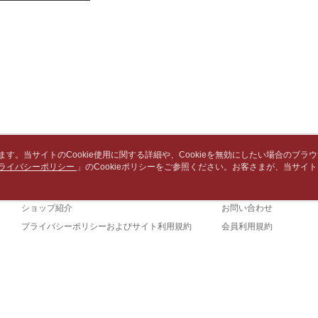
期限を延
【注意事
（例：予
付款後7-1
1. 本サ
の有無に関
よって提
配送毎にN
スを購入
二、支払
渡した後
1.初回 
中華郵政
す。
き、限度
2. 「OP
配送毎にN
2.決済金額
人情報（
3.現在、
処理およ
中華郵政包
報の確認
三、利用規
配送毎にN
3. 完全
プロテクシ
ださい：
ht
います。当サイトのCookie使用に関する詳細や、Cookieを無効にしたい場合のブラ
します。
士林門市自
ライバシーポリシー
会社概要
」のCookieポリシーをご参照ください。お客さまが、当サイ
カスタマーサービ
文者の氏
規約のCookieポリシーに基づいてCookieを使用することに同意したものとみ
送料無料
これに限ら
ブランドストーリー
ショッピングガイド
されます。
中華郵政
AFTEE
ショップ紹介
お問い合わせ
明』をご
プライバシーポリシーおよびサイト利用規約
会員利用規約
中華郵政
AFTEE
お問い合わせ
なります。
中華郵政
延滞納金
後見人の同
詐欺と思わ
TW)
当
個人情報