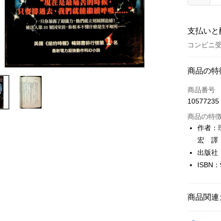
支払いと
コンビニ受
お支払い
商品の特
クレジット
商品番号
10577235
コンビニ
商品の特
LINE Pay
作者：理
宏 譯
Apple Pay
出版社
JKOPAY
ISBN：
Easy Walle
Google Pa
商品関連
Plus Pay
文學
西