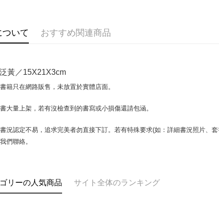
説明
【OP Pay
AFTEE
1. 本サ
について
おすすめ関連商品
追加の申
説明
2. 支払い
一、 AF
ATM払い
動的に OP
1.お支払
払いの回
ドウが表
泛黃／15X21X3cm
す。
2.SMS
3. 実際
3.注文す
配送方法
場書籍只在網路販售，未放置於實體店面。
ジを基準
す。
4. 注文
4.ご注文
全家取貨付
合、注文
書書大量上架，若有沒檢查到的書寫或小損傷還請包涵。
員の場合は
包裹】
が発生し
5.商品受
評価内容
たはアプリ
配送毎にN
書況認定不易，追求完美者勿直接下訂。若有特殊要求(如：詳細書況照片、套書
ングでお
與我們聯絡。
付款後全
【支払い
代金納付期
配送毎にN
1. 分割払
プリをダウ
の締め日後
以内まで
2. SM
7-11取
ゴリーの人気商品
サイト全体のランキング
湾大直営店
お支払期限
包裹】
で支払い
もとに計算
配送毎にN
期限を延
【注意事
（例：予