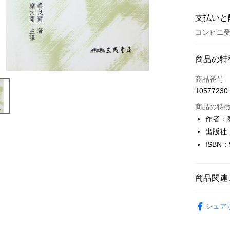
支払いと
コンビニ受
お支払い
商品の特
クレジット
商品番号
10577230
コンビニ
商品の特
LINE Pay
作者：
出版社
Apple Pay
ISBN：
JKOPAY
Easy Walle
商品関連
Google Pa
文學
西
シェア
Plus Pay
OP Pay La