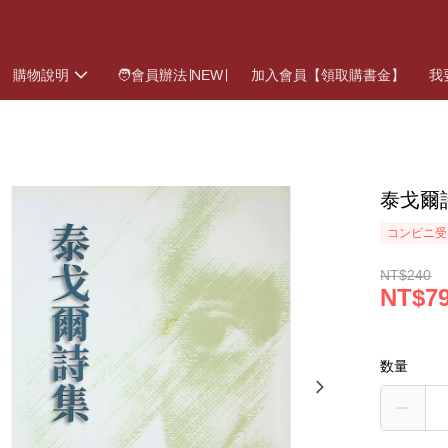
購物說明
🧑會員辦法∣NEW∣
加入會員【領取購書金】
我
泰戈爾
コンビニ受
NT$240
NT$7
数量