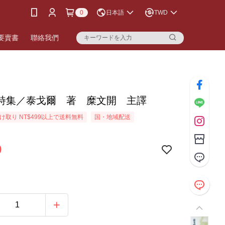
0
日本語
TWD
要賣書
聯絡我們
詩集／泰戈爾 著 糜文開 主譯
け取り NT$499以上で送料無料
国・地域配送
9