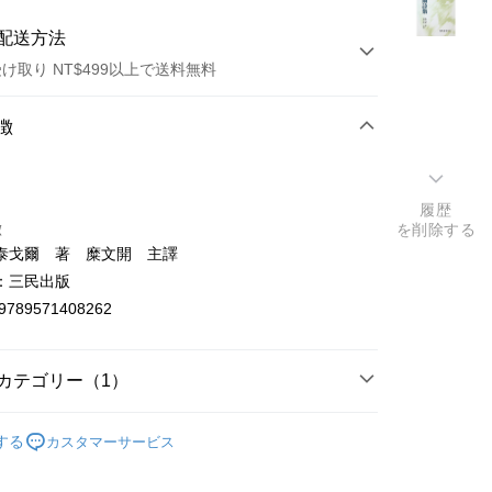
配送方法
け取り NT$499以上で送料無料
方法
徴
カード1回払い
店頭代金引換
履歴
徴
を削除する
泰戈爾 著 糜文開 主譯
：三民出版
9789571408262
t
カテゴリー（1）
y
洋翻譯文學
する
カスタマーサービス
ter