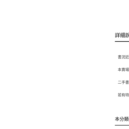
詳細
書況
本賣
二手
若有特
本分類