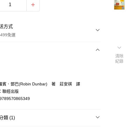
送方式
499免運
清除
次付款
紀錄
付款
賓．鄧巴(Robin Dunbar) 著 莊安祺 譯
：聯經出版
9789570865349
類 (1)
y
心理學/心理諮商