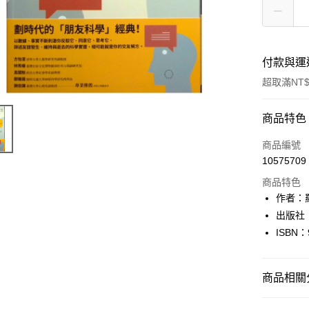
付款與運
超取滿NT$
付款方式
商品特色
信用卡一
商品編號
10575709
超商取貨
商品特色
LINE Pay
作者：羅
出版社
Apple Pay
ISBN：
街口支付
悠遊付
商品相關分
Google Pa
心理勵志