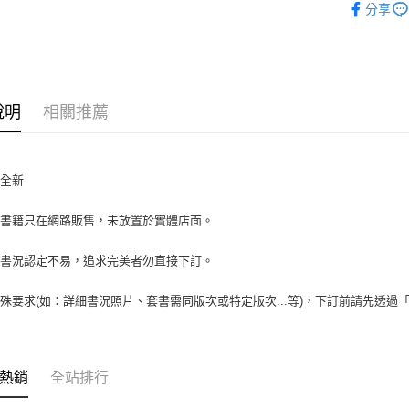
分享
全盈+PAY
大哥付你
相關說明
【大哥付
AFTEE先
1.本服務
說明
相關推薦
2.付款方
相關說明
流程，驗
【關於「A
ATM付款
完成交易
AFTEE
3.實際核
便利好安
近全新
4.訂單成
１．簡單
消。如遇
２．便利
運送方式
場書籍只在網路販售，未放置於實體店面。
無法說明
３．安心
【繳款方
全家取貨付
1.分期款
【「AFT
書書況認定不易，追求完美者勿直接下訂。
醒簡訊。
包裹】
１．於結帳
2.透過簡
付」結帳
每筆NT$6
殊要求(如：詳細書況照片、套書需同版次或特定版次...等)，下訂前請先透過
帳／街口支
２．訂單
３．收到繳
付款後全
【注意事
／ATM／
1.本服務
每筆NT$6
※ 請注意
用戶於交
絡購買商品
熱銷
全站排行
款買賣價
7-11取
先享後付
2.基於同
※ 交易是