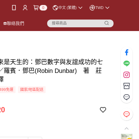
0
中文 (繁體)
TWD
☎️聯絡我們
來是天生的：鄧巴數字與友誼成功的七
羅賓．鄧巴(Robin Dunbar) 著 莊
譯
499免運
國家/地區配送
20