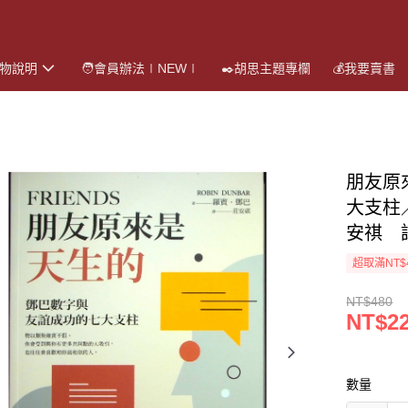
購物說明
🧑會員辦法∣NEW∣
✒️胡思主題專欄
💰我要賣書
朋友原
大支柱／
安祺 
超取滿NT$
NT$480
NT$2
數量