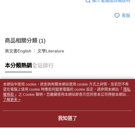
顯示電腦版詳細說明
帳／街口支付／iPASS MONEY」等通路繳費。
２．訂單成立數日內，您將收到繳費通知簡訊。
付款後全家取貨
３．收到繳費通知簡訊後14天內，點擊此簡訊中的連結，可透過四大超商／
【注意事項】
每筆NT$65，滿NT$499(含以上)免運費
客服
ATM／網路銀行／等多元方式進行付款，方視為交易完成。
1.本服務係由「台灣大哥大股份有限公司」（以下簡稱本公司）所提供，讓
※ 請注意：結帳手續完成當下不需立刻繳費，但若您需要取消訂單，請聯絡
用戶於交易時，得透過本服務購買商品或服務，並由商店將買賣／分期付款
7-11取貨付款【書籍"本數"8本以上，建議使用中華郵政宅配
購買商品的店家。未經商家同意取消之訂單仍視為有效，需透過AFTEE先享
買賣價金債權讓與本公司後，依約使用本公司帳單繳交帳款。
後付繳納相關費用。
包裹】
2.基於同意付款使用「大哥付你分期」之契約關係目的，商店將以您的個人
※ 交易是否成功請以「AFTEE先享後付 」之結帳頁面顯示為準，若有關於
商品相關分類 (1)
資料（包含姓名、電話或地址）提供予台灣大哥大進項蒐集、處理及利用，
每筆NT$65，滿NT$688(含以上)免運費
是否繳費成功／繳費後需取消欲退款等相關疑問，請聯繫「AFTEE先享後付
由本公司與您本人進行分期帳單所需資料之確認、核對及更正。
客戶支援中心」
https://netprotections.freshdesk.com/support/home
英文書English
文學Literature
3.完整用戶服務條款，請詳閱以下連結：
https://oppay.tw/userRule
付款後7-11取貨
【注意事項】
每筆NT$65，滿NT$688(含以上)免運費
本分類熱銷
全站排行
１．透過由恩沛科技股份有限公司提供之「AFTEE先享後付」服務完成之交
易，需依本服務之必要範圍內提供個人資料，並將交易相關給付款項請求債
中華郵政包裹
權轉讓予恩沛科技股份有限公司。
每筆NT$65，滿NT$688(含以上)免運費
２．關於個人資料處理事宜，請瀏覽以下網址：
本網站中使用 cookie，欲查詢有關本網站使用 cookie 方式之詳情，及若您不希
https://aftee.tw/terms/#terms3
熱門標籤
望在電腦上使用 cookie 時應如何變更電腦的 cookie 設定，請參閱本網站「
隱私
中華郵政包裹(離島)
３．未成年的使用者請事先徵得法定代理人或監護人之同意方可使用
權條款
」之 Cookie 聲明。您繼續使用本網站即表示您同意本公司得按本網站使
「AFTEE先享後付」，若未經同意申辦者引起之損失，本公司不負相關責
每筆NT$65，滿NT$688(含以上)免運費
用條款之 Cookie 聲明使用 cookie。
了解更多 >
任。
４．使用「AFTEE先享後付」時，將依據個別帳號之用戶狀況，依本公司即
士林門市自取(書送達簡訊通知)
時審查核予不同之上限額度；若仍有額度不足之情形，本公司將視審查結果
我知道了
免運費
請求用戶進行身份認證。
５．嚴禁一人註冊多個帳號或使用他人資訊註冊。若發現惡意使用之情形，
中華郵政【國際航空包裹】*收件人請填寫本名
恩沛科技股份有限公司將有權停止該用戶之使用額度並採取法律行動。
查看運費