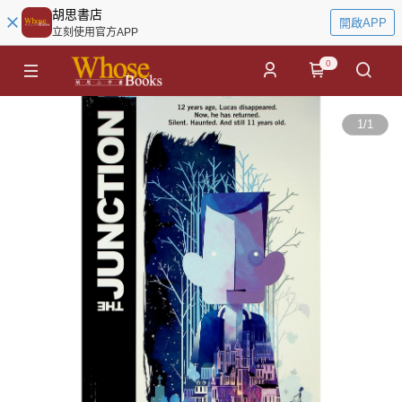
胡思書店
開啟APP
立刻使用官方APP
0
1
/
1