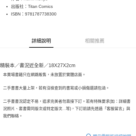
出版社：Titan Comics
街口支付
ISBN：9781787738300
悠遊付
Google Pay
詳細說明
相關推薦
全盈+PAY
大哥付你分期
相關說明
精裝本／書況近全新／18X27X2cm
【大哥付你分期使用說明】
AFTEE先享後付
1.本服務由台灣大哥大提供，台灣大哥大用戶可立即使用無須另外申請。
本賣場書籍只在網路販售，未放置於實體店面。
2.付款方式選擇「大哥付你分期」，訂單成立後會自動跳轉到大哥付的交易
相關說明
流程，驗證手機門號後，選擇欲分期的期數、繳款截止日，確認付款後即完
【關於「AFTEE先享後付」】
二手書書大量上架，若有沒檢查到的書寫或小損傷還請包涵。
成交易。
ATM付款
AFTEE先享後付是「在收到商品之後才付款」的支付方式。 讓您購物簡單
3.實際核准額度、可分期數及費用金額請依後續交易確認頁面所載為準。
便利好安心！
4.訂單成立30分鐘內，如未前往確認交易或遇審核未通過，訂單將自動取
二手書書況認定不易，追求完美者勿直接下訂。若有特殊要求(如：詳細書
１．簡單：不需註冊會員、不需綁卡、不需儲值。
運送方式
消。如遇「轉專審核」未通過狀況，表示未達大哥付你分期系統評分，恕無
況照片、套書需同版次或特定版次...等)，下訂前請先透過「客服留言」與
２．便利：只要手機號碼，簡訊認證，即可結帳。
法說明評估內容。
３．安心：先確認商品／服務後，再付款。
我們聯絡。
全家取貨付款【書籍"本數"8本以上，建議使用中華郵政宅配包
【繳款方式說明】
1.分期款項不併入電信帳單，「大哥付你分期」於每月結算日後寄送繳費提
裹】
【「AFTEE先享後付」結帳流程】
醒簡訊。
１．於結帳方式選擇「AFTEE先享後付」後，將跳轉至「AFTEE先享後付」
每筆NT$65，滿NT$499(含以上)免運費
2.透過簡訊連結打開帳單後，可選擇「超商條碼／台灣大直營門市／銀行轉
結帳頁面，進行簡訊認證並確認金額後，即可完成結帳。