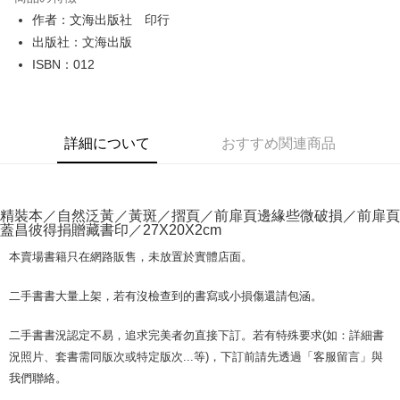
Apple Pay
作者：文海出版社 印行
出版社：文海出版
JKOPAY
ISBN：012
Easy Wallet
Google Pay
詳細について
おすすめ関連商品
Plus Pay
OP Pay Later
説明
精裝本／自然泛黃／黃斑／摺頁／前扉頁邊緣些微破損／前扉頁
【OP Pay Later 使用説明】
蓋昌彼得捐贈藏書印／27X20X2cm
AFTEE代金後払い
1. 本サービスは台湾大哥大によって提供され、台湾大哥大のユーザーは追
加の申請なしで即時に利用可能です。
説明
本賣場書籍只在網路販售，未放置於實體店面。
2. 支払い方法で「OP Pay Later」を選択すると、注文が成立した後に自動
一、 AFTEE代金後払いについて
的に OP Pay Later の取引プロセスに移行し、携帯番号を確認後、分割払
ATM払い
1.お支払い方法でAFTEE代金後払いを選択すると、携帯電話認証ウィンド
二手書書大量上架，若有沒檢查到的書寫或小損傷還請包涵。
いの回数や支払い期限を選択し、支払いを確認すると取引が完了します。
ウが表示されます。
3. 実際の承認額、分割回数および費用については、後続の取引確認ページ
2.SMSで認証してお支払い手続を進めてください。
配送方法
を基準とします。
二手書書況認定不易，追求完美者勿直接下訂。若有特殊要求(如：詳細書
3.注文するときのお支払いは不要です。商品はご指定の住所に配送されま
4. 注文成立後30分以内に確認取引を行わない場合や審査が通過しない場
況照片、套書需同版次或特定版次...等)，下訂前請先透過「客服留言」與
す。
全家取貨付款【書籍"本數"8本以上，建議使用中華郵政宅配包
合、注文は自動的にキャンセルされます。「転専審査」に未通過の状況が
4.ご注文が完了すると、携帯に支払い通知のSMSが届きます。アプリ会員
我們聯絡。
発生した場合は、システムの評価基準に達していないことを意味し、評価
裹】
の場合は、AFTEE アプリプッシュ通知が届きます。
内容についての説明はいたしかねます。