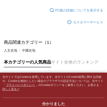
5.商品受け取り時のお支払いは不要です。商品を確かめてから、SMSまた
配送毎にNT$65、NT$499以上で送料無料
はアプリの通知に従って、4大コンビニ、またはATM/オンラインバンキン
グでお支払いください。
PC版の詳細についてを表示する
付款後全家取貨
【支払い方法の説明】
1. 分割払いの金額は電信請求書に統合されず、「OP Pay Later」は毎月の
配送毎にNT$65、NT$499以上で送料無料
代金納付期限は最短で 14 日以内ですので、ご注意ください。AFTEE アプ
締め日後に支払いリマインダーのSMSを送信します。
カスタマーサービス
リをダウンロードして AFTEE 会員になるとお支払い期限を最長 45 日以内
2. SMSのリンクを通じて請求書を開いた後、「コンビニバーコード／台湾
7-11取貨付款【書籍"本數"8本以上，建議使用中華郵政宅配
まで延長できます。
大直営店舗／銀行振込／街口支払い／iPASS MONEY」などのチャネルで
包裹】
支払いを選択できます。
お支払期限は、ショップが請求した期日と、AFTEEで延長できる日数をも
配送毎にNT$65、NT$688以上で送料無料
とに計算されます。AFTEEで注文すると、商品を受け取るまで支払い期限
商品関連カテゴリー（1）
【注意事項】
を延長できますが、商品を期限内に受け取れない場合があります（例：予
1. 本サービスは「台湾大哥大株式会社」（以下「当社」といいます）によ
付款後7-11取貨
約商品や商品到着日が比較的遅い商品）。そのため、商品到着の有無に関
人文史地
中國史地
って提供され、ユーザーが取引時に本サービスを通じて商品やサービスを
わらず、AFTEEで指定された期限内にお支払いください。
配送毎にNT$65、NT$688以上で送料無料
購入できるようにし、店舗が売買／分割払い売買の債権を当社に譲渡した
後、契約に基づいて当社の請求書で帳款を支払うことになります。
本カテゴリーの人気商品
サイト全体のランキング
二、支払い限度額
中華郵政包裹
2. 「OP Pay Later」を利用する契約関係の目的から、店舗はあなたの個人
1.初回 AFTEEを ご利用の際に、認証結果及び当社の審査の結果に基づ
情報（名前、電話または住所を含む）を台湾大哥大に提供し、収集、処理
配送毎にNT$65、NT$688以上で送料無料
き、限度額が設定されます。
および利用するために、当社があなた本人と分割請求書に必要な情報の確
2.決済金額は最低NT$20です。
認、照合および修正を行います。
当サイトではCookieを使用しています。当サイトのCookie使用に関する詳細
中華郵政包裹(離島)
3.現在、台湾の会員のみご利用いただけます。
人気タグ
や、Cookieを無効にしたい場合のブラウザでの設定方法については、当サイト
3. 完全なユーザーサービス規約については、以下のリンクを参照してくだ
配送毎にNT$65、NT$688以上で送料無料
「
プライバシーポリシー
」のCookieポリシーをご参照ください。お客さま
さい：
https://oppay.tw/userRule
三、利用規約「AFTEE代金後払い」（以下当サービスという）はネットプ
が、当サイトを引き続き使用される場合、当社がサイト利用規約のCookieポリ
詳しく見る >
ロテクションズ（以下 AFTEE という）が提供し、AFTEEが代金を徴収し
士林門市自取(書送達簡訊通知)
シーに基づいてCookieを使用することに同意したものとみなします。
ます。当サービスご利用の際に提供しなければならない個人情報（注文者
送料無料
の氏名、電話番号、受取人の氏名、電話番号、受取人住所を含むがこれに
分かりました
限らない）は、AFTEEに渡され当サービスで必要な範囲内で利用されま