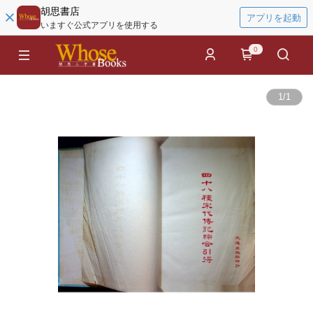
胡思書店
アプリを起動
いますぐ公式アプリを使用する
0
1
/
1