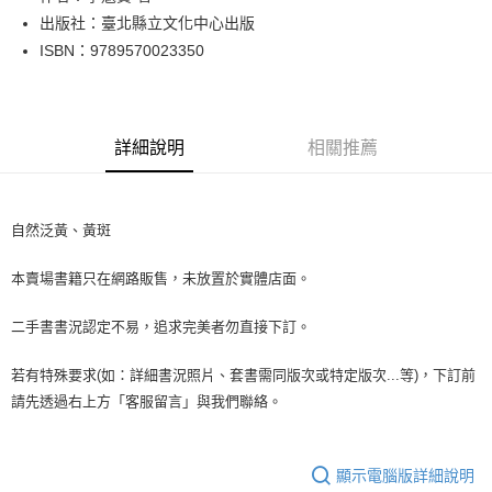
出版社：臺北縣立文化中心出版
街口支付
ISBN：9789570023350
悠遊付
Google Pay
詳細說明
相關推薦
全盈+PAY
大哥付你分期
相關說明
自然泛黃、黃斑
【大哥付你分期使用說明】
AFTEE先享後付
1.本服務由台灣大哥大提供，台灣大哥大用戶可立即使用無須另外申請。
本賣場書籍只在網路販售，未放置於實體店面。
2.付款方式選擇「大哥付你分期」，訂單成立後會自動跳轉到大哥付的交易
相關說明
流程，驗證手機門號後，選擇欲分期的期數、繳款截止日，確認付款後即完
【關於「AFTEE先享後付」】
成交易。
二手書書況認定不易，追求完美者勿直接下訂。
ATM付款
AFTEE先享後付是「在收到商品之後才付款」的支付方式。 讓您購物簡單
3.實際核准額度、可分期數及費用金額請依後續交易確認頁面所載為準。
便利好安心！
4.訂單成立30分鐘內，如未前往確認交易或遇審核未通過，訂單將自動取
１．簡單：不需註冊會員、不需綁卡、不需儲值。
若有特殊要求(如：詳細書況照片、套書需同版次或特定版次...等)，下訂前
運送方式
消。如遇「轉專審核」未通過狀況，表示未達大哥付你分期系統評分，恕無
２．便利：只要手機號碼，簡訊認證，即可結帳。
請先透過右上方「客服留言」與我們聯絡。
法說明評估內容。
３．安心：先確認商品／服務後，再付款。
全家取貨付款【書籍"本數"8本以上，建議使用中華郵政宅配包
【繳款方式說明】
1.分期款項不併入電信帳單，「大哥付你分期」於每月結算日後寄送繳費提
裹】
【「AFTEE先享後付」結帳流程】
醒簡訊。
１．於結帳方式選擇「AFTEE先享後付」後，將跳轉至「AFTEE先享後付」
顯示電腦版詳細說明
每筆NT$65，滿NT$499(含以上)免運費
2.透過簡訊連結打開帳單後，可選擇「超商條碼／台灣大直營門市／銀行轉
結帳頁面，進行簡訊認證並確認金額後，即可完成結帳。