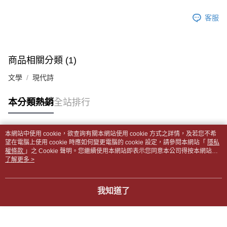
帳／街口支付／iPASS MONEY」等通路繳費。
２．訂單成立數日內，您將收到繳費通知簡訊。
付款後全家取貨
客服
３．收到繳費通知簡訊後14天內，點擊此簡訊中的連結，可透過四大超商／
【注意事項】
每筆NT$65，滿NT$499(含以上)免運費
ATM／網路銀行／等多元方式進行付款，方視為交易完成。
1.本服務係由「台灣大哥大股份有限公司」（以下簡稱本公司）所提供，讓
※ 請注意：結帳手續完成當下不需立刻繳費，但若您需要取消訂單，請聯絡
用戶於交易時，得透過本服務購買商品或服務，並由商店將買賣／分期付款
7-11取貨付款【書籍"本數"8本以上，建議使用中華郵政宅配
購買商品的店家。未經商家同意取消之訂單仍視為有效，需透過AFTEE先享
買賣價金債權讓與本公司後，依約使用本公司帳單繳交帳款。
後付繳納相關費用。
包裹】
商品相關分類 (1)
2.基於同意付款使用「大哥付你分期」之契約關係目的，商店將以您的個人
※ 交易是否成功請以「AFTEE先享後付 」之結帳頁面顯示為準，若有關於
資料（包含姓名、電話或地址）提供予台灣大哥大進項蒐集、處理及利用，
每筆NT$65，滿NT$688(含以上)免運費
是否繳費成功／繳費後需取消欲退款等相關疑問，請聯繫「AFTEE先享後付
文學
現代詩
由本公司與您本人進行分期帳單所需資料之確認、核對及更正。
客戶支援中心」
https://netprotections.freshdesk.com/support/home
3.完整用戶服務條款，請詳閱以下連結：
https://oppay.tw/userRule
付款後7-11取貨
【注意事項】
本分類熱銷
全站排行
每筆NT$65，滿NT$688(含以上)免運費
１．透過由恩沛科技股份有限公司提供之「AFTEE先享後付」服務完成之交
易，需依本服務之必要範圍內提供個人資料，並將交易相關給付款項請求債
中華郵政包裹
權轉讓予恩沛科技股份有限公司。
本網站中使用 cookie，欲查詢有關本網站使用 cookie 方式之詳情，及若您不希
每筆NT$65，滿NT$688(含以上)免運費
２．關於個人資料處理事宜，請瀏覽以下網址：
熱門標籤
望在電腦上使用 cookie 時應如何變更電腦的 cookie 設定，請參閱本網站「
隱私
https://aftee.tw/terms/#terms3
權條款
」之 Cookie 聲明。您繼續使用本網站即表示您同意本公司得按本網站使
中華郵政包裹(離島)
３．未成年的使用者請事先徵得法定代理人或監護人之同意方可使用
用條款之 Cookie 聲明使用 cookie。
了解更多 >
「AFTEE先享後付」，若未經同意申辦者引起之損失，本公司不負相關責
每筆NT$65，滿NT$688(含以上)免運費
任。
４．使用「AFTEE先享後付」時，將依據個別帳號之用戶狀況，依本公司即
士林門市自取(書送達簡訊通知)
我知道了
時審查核予不同之上限額度；若仍有額度不足之情形，本公司將視審查結果
免運費
請求用戶進行身份認證。
５．嚴禁一人註冊多個帳號或使用他人資訊註冊。若發現惡意使用之情形，
中華郵政【國際航空包裹】*收件人請填寫本名
恩沛科技股份有限公司將有權停止該用戶之使用額度並採取法律行動。
查看運費