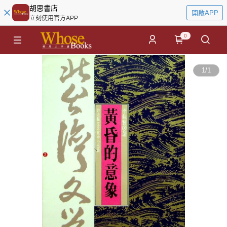
胡思書店
開啟APP
立刻使用官方APP
0
1
/
1