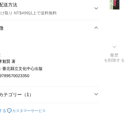
配送方法
け取り NT$499以上で送料無料
方法
徴
カード1回払い
店頭代金引換
徴
履歴
を削除する
李魁賢 著
：臺北縣立文化中心出版
9789570023350
t
カテゴリー（1）
y
代詩
する
カスタマーサービス
ter