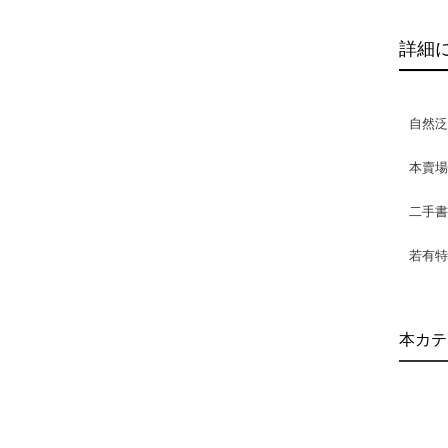
詳細
自然
本賣
二手
若有特
本カテ