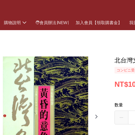
購物說明
🧑會員辦法∣NEW∣
加入會員【領取購書金】
我
北台灣
コンビニ受
NT$1
数量