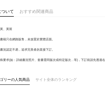
説明
【OP Pay
AFTEE
1. 本サ
について
おすすめ関連商品
追加の申
説明
2. 支払い
一、 AF
ATM払い
動的に OP
1.お支払
払いの回
ドウが表
泛黃、黃斑
す。
2.SMS
3. 実際
3.注文す
配送方法
ジを基準
場書籍只在網路販售，未放置於實體店面。
す。
4. 注文
4.ご注文
全家取貨付
合、注文
員の場合は
書書況認定不易，追求完美者勿直接下訂。
包裹】
が発生し
5.商品受
評価内容
たはアプリ
配送毎にN
殊要求(如：詳細書況照片、套書需同版次或特定版次...等)，下訂前請先透
ングでお
付款後全
【支払い
代金納付期
配送毎にN
1. 分割払
プリをダウ
の締め日後
以内まで
ゴリーの人気商品
サイト全体のランキング
2. SM
7-11取
湾大直営店
お支払期限
包裹】
で支払い
もとに計算
配送毎にN
期限を延
【注意事
（例：予
付款後7-1
1. 本サ
の有無に関