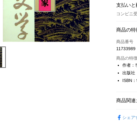
支払いと
コンビニ受
お支払い
商品の特
クレジット
商品番号
11733989
コンビニ
商品の特
LINE Pay
作者：
出版社
Apple Pay
ISBN：
JKOPAY
Easy Walle
商品関連
Google Pa
文學
現
シェア
Plus Pay
OP Pay La