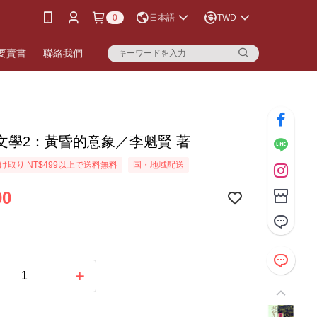
0
日本語
TWD
要賣書
聯絡我們
文學2：黃昏的意象／李魁賢 著
け取り NT$499以上で送料無料
国・地域配送
00